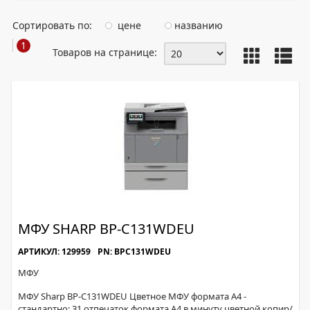
Сортировать по:
цене
названию
1
Товаров на странице:
МФУ SHARP BP-C131WDEU
АРТИКУЛ: 129959
PN: BPC131WDEU
МФУ
МФУ Sharp BP-C131WDEU Цветное МФУ формата A4 -
стандартно: 31 отпечаток формата A4 в минуту цветной копир/