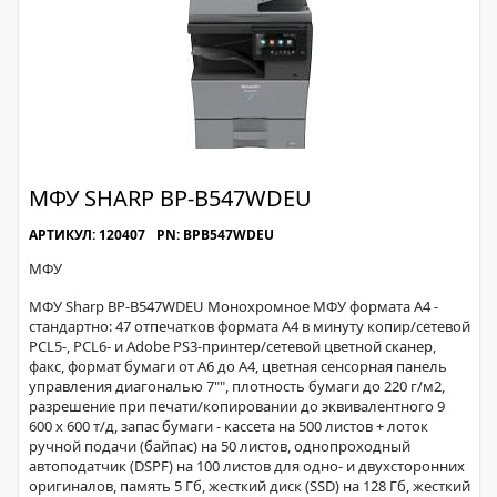
МФУ SHARP BP-B547WDEU
АРТИКУЛ: 120407
PN: BPB547WDEU
МФУ
МФУ Sharp BP-B547WDEU Монохромное МФУ формата A4 -
стандартно: 47 отпечатков формата A4 в минуту копир/сетевой
PCL5-, PCL6- и Adobe PS3-принтер/сетевой цветной сканер,
факс, формат бумаги от A6 до A4, цветная сенсорная панель
управления диагональю 7"", плотность бумаги до 220 г/м2,
разрешение при печати/копировании до эквивалентного 9
600 x 600 т/д, запас бумаги - кассета на 500 листов + лоток
ручной подачи (байпас) на 50 листов, однопроходный
автоподатчик (DSPF) на 100 листов для одно- и двухсторонних
оригиналов, память 5 Гб, жесткий диск (SSD) на 128 Гб, жесткий