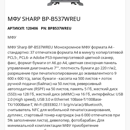
МФУ SHARP BP-B537WREU
АРТИКУЛ: 120406
PN: BPB537WREU
МФУ
МФУ Sharp BP-B537WREU Монохромное МФУ формата A4 -
стандартно: 37 отпечатков формата A4 в минуту копир/сетевой
PCL5-, PCL6- и Adobe PS3-принтер/сетевой цветной сканер,
факс, формат бумаги от A6 до A4, цветная сенсорная панель
управления диагональю 7"", плотность бумаги до 220 г/м2,
разрешение при печати/копировании до эквивалентного 9
600 x 600 т/д, запас бумаги - кассета на 500 листов + лоток
ручной подачи (байпас) на 50 листов, реверсивный
автоподатчик (RSPF) на 50 листов, память 5 Гб, жесткий диск
(SSD) на 128 Гб, жесткий диск (eMMC) на 16 Гб, интерфейсы: USB
2.0 (High speed), USB 3.0 и Ethernet 10Base-T/100Base-
TX/1000Base-T, Wi-Fi (IEEE802.11 b/g/n/a/ac)/Bluetooth,
считыватель NFC для мобильной печати/сканирования,
дуплекс, стартовый тонер-картридж (на 6 000 отпечатков при
5% заполнении листа), девелопер, фотобарабан. Для
минимальной комплектации МФУ приобретение