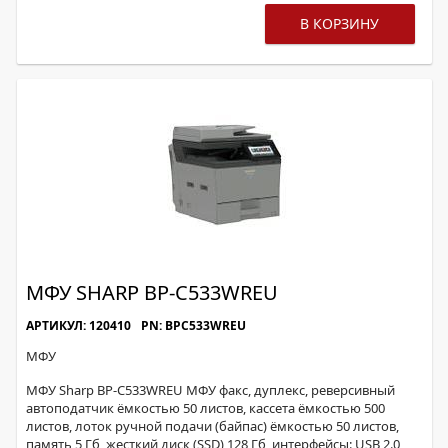
В КОРЗИНУ
МФУ SHARP BP-С533WREU
АРТИКУЛ: 120410
PN: BPC533WREU
МФУ
МФУ Sharp BP-С533WREU МФУ факс, дуплекс, реверсивный
автоподатчик ёмкостью 50 листов, кассета ёмкостью 500
листов, лоток ручной подачи (байпас) ёмкостью 50 листов,
память 5 Гб, жесткий диск (SSD) 128 Гб, интерфейсы: USB 2.0