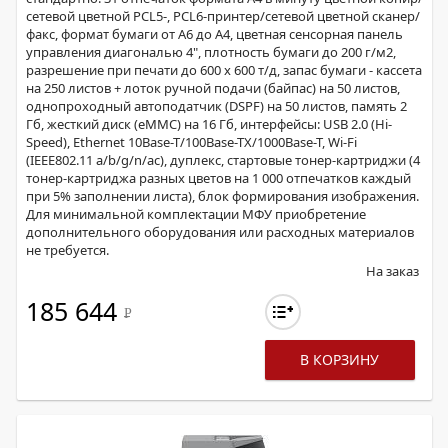
сетевой цветной PCL5-, PCL6-принтер/сетевой цветной сканер/
факс, формат бумаги от A6 до A4, цветная сенсорная панель
управления диагональю 4", плотность бумаги до 200 г/м2,
разрешение при печати до 600 x 600 т/д, запас бумаги - кассета
на 250 листов + лоток ручной подачи (байпас) на 50 листов,
однопроходный автоподатчик (DSPF) на 50 листов, память 2
Гб, жесткий диск (eMMC) на 16 Гб, интерфейсы: USB 2.0 (Hi-
Speed), Ethernet 10Base-T/100Base-TX/1000Base-T, Wi-Fi
(IEEE802.11 a/b/g/n/ac), дуплекс, стартовые тонер-картриджи (4
тонер-картриджа разных цветов на 1 000 отпечатков каждый
при 5% заполнении листа), блок формирования изображения.
Для минимальной комплектации МФУ приобретение
дополнительного оборудования или расходных материалов
не требуется.
На заказ
185 644
Р
В КОРЗИНУ