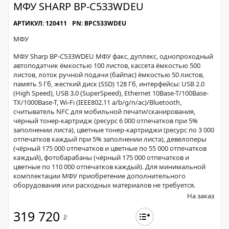
МФУ SHARP BP-С533WDEU
АРТИКУЛ: 120411
PN: BPC533WDEU
МФУ
МФУ Sharp BP-С533WDEU МФУ факс, дуплекс, однопроходный
автоподатчик ёмкостью 100 листов, кассета ёмкостью 500
листов, лоток ручной подачи (байпас) ёмкостью 50 листов,
память 5 Гб, жесткий диск (SSD) 128 Гб, интерфейсы: USB 2.0
(High Speed), USB 3.0 (SuperSpeed), Ethernet 10Base-T/100Base-
TX/1000Base-T, Wi-Fi (IEEE802.11 a/b/g/n/ac)/Bluetooth,
считыватель NFC для мобильной печати/сканирования,
чёрный тонер-картридж (ресурс 6 000 отпечатков при 5%
заполнении листа), цветные тонер-картриджи (ресурс по 3 000
отпечатков каждый при 5% заполнении листа), девелоперы
(чёрный 175 000 отпечатков и цветные по 55 000 отпечатков
каждый), фотобарабаны (чёрный 175 000 отпечатков и
цветные по 110 000 отпечатков каждый). Для минимальной
комплектации МФУ приобретение дополнительного
оборудования или расходных материалов не требуется.
На заказ
319 720
Р