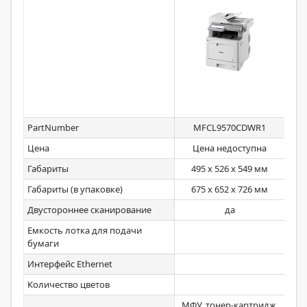
PartNumber
MFCL9570CDWR1
Цена
Цена недоступна
Габариты
495 x 526 x 549 мм
Габариты (в упаковке)
675 x 652 x 726 мм
Двустороннее сканирование
да
Емкость лотка для подачи
бумаги
Интерфейс Ethernet
Количество цветов
МФУ, тонер-картридж,