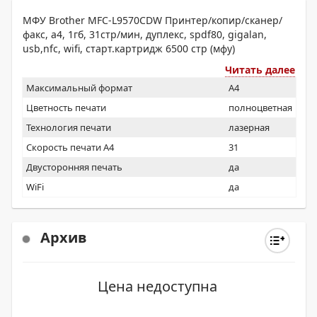
МФУ Brother MFC-L9570CDW Принтер/копир/сканер/
факс, a4, 1гб, 31стр/мин, дуплекс, spdf80, gigalan,
usb,nfc, wifi, старт.картридж 6500 стр (мфу)
Читать далее
Максимальный формат
A4
Цветность печати
полноцветная
Технология печати
лазерная
Скорость печати А4
31
Двусторонняя печать
да
WiFi
да
Архив
Цена недоступна