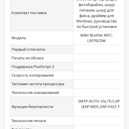
фотобарабан, шнур
питания, шнур для
Комплект поставки
пит
факса, драйвер для
Windows, руководство
по быстрой установке
МФУ Brother MFC-
М
Модель
L9570CDW
Первый отпечаток
Печать из облака
Поддержка PostScript 3
Скорость копирования
Тактовая частота процессора
Технология сканирования
SMTP-AUTH; SSL/TLS (IPPS, HT
Функции безопасности
(EAP-MD5, EAP-FAST, PEAP, 
(TKIP
Технология печати