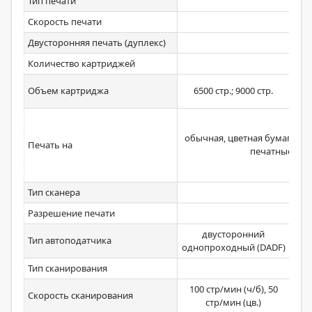
Тип печати
Скорость печати
Двусторонняя печать (дуплекс)
Количество картриджей
300
Объем картриджа
6500 стр.; 9000 стр.
обычная, цветная бумага, бу
Печать на
печатные бл
Тип сканера
план
Разрешение печати
двусторонний
Тип автоподатчика
однопроходный (DADF)
Тип сканирования
чер
100 стр/мин (ч/б), 50
28 с
Скорость сканирования
стр/мин (цв.)