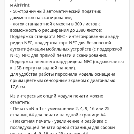
и AirPrint;
- 50-страничный автоматический податчик
документов на сканирование;
- лоток стандартной емкости в 300 листов с
возможностью расширения до 2380 листов;
Поддержка стандарта NFC - интегрированный кард-
ридер NFC, поддержка карт NFC для безопасной
аутентификации мобильных устройств (с поддержкой
NFC), NFC для прямой печати и сканирования.
Поддержка внешнего кард-ридера NFC (подключается
к USB-порту на задней панели).
Для удобства работы персонала модель оснащена
ярким цветным сенсорным экраном с диагональю
17,6 см.
Из интересных опций модуля печати можно
отметить:
- Печать «N в 1» - уменьшение 2, 4, 9, 16 или 25
страниц A4 для печати на одной странице A4.
- Плакатная печать - увеличение и разбивка с
последующей печати одной страницы для сборки
плаката из 4, 9, 16 или 25 страниц A4.