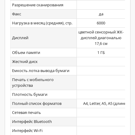
Разрешение сканирования
Факс
да
Нагрузка в месяц (средняя), стр.
6000
цветной сенсорный ЖК-
цве
Дисплей
дисплей диагональю
17,6 см
Объем памяти
1 ГБ
Жесткий диск
Емкость лотка вывода бумаги
Печать с мобильного
устройства
Плотность бумаги
Полный список форматов
A4, Letter, A5, A5 (длинный к
Сетевая печать
Интерфейс Bluetooth
Интерфейс Wi-Fi