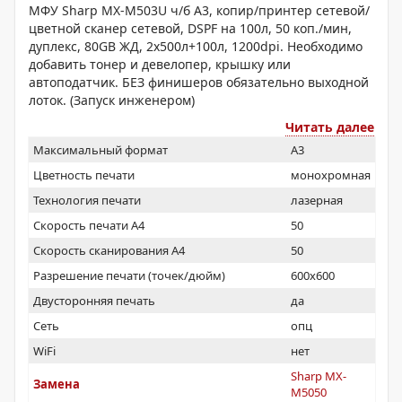
МФУ Sharp MX-M503U ч/б А3, копир/принтер сетевой/
цветной сканер сетевой, DSPF на 100л, 50 коп./мин,
дуплекс, 80GB ЖД, 2x500л+100л, 1200dpi. Необходимо
добавить тонер и девелопер, крышку или
автоподатчик. БЕЗ финишеров обязательно выходной
лоток. (Запуск инженером)
Читать далее
Максимальный формат
A3
Цветность печати
монохромная
Технология печати
лазерная
Скорость печати А4
50
Скорость сканирования А4
50
Разрешение печати (точек/дюйм)
600x600
Двусторонняя печать
да
Сеть
опц
WiFi
нет
Sharp MX-
Замена
M5050