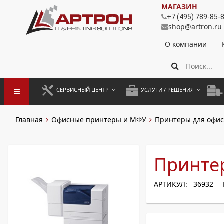
МАГАЗИН
+7 (495) 789-85-
shop@artron.ru
О компании
СЕРВИСНЫЙ ЦЕНТР
УСЛУГИ / РЕШЕНИЯ
ЗАПУСК ОБОРУДОВАНИЯ
АУТСОРСИНГ ПЕЧАТИ
ПОЛ
Главная
Офисные принтеры и МФУ
Принтеры для офис
ГАРАНТИЙНЫЙ РЕМОНТ
ПОКОПИЙНАЯ ПЕЧАТЬ
МОН
ДОГОВОРНОЕ ОБСЛУЖИВАНИЕ
КОНТРОЛЬ ПЕЧАТИ
ДУП
Принтер
РЕГЛАМЕНТНЫЕ РАБОТЫ
ЛИЗИНГ
АРТИКУЛ: 36932
ПРОФИЛАКТИКА И ТО
АРЕНДА ОБОРУДОВАНИЯ
РАЗОВЫЕ РЕМОНТЫ