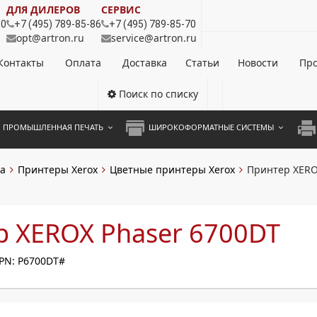
ДЛЯ ДИЛЕРОВ
СЕРВИС
80
+7 (495) 789-85-86
+7 (495) 789-85-70
opt@artron.ru
service@artron.ru
Контакты
Оплата
Доставка
Статьи
Новости
Про
Поиск по списку
ПРОМЫШЛЕННАЯ ПЕЧАТЬ
ШИРОКОФОРМАТНЫЕ СИСТЕМЫ
НОЦВЕТНЫЕ СИСТЕМЫ
ШИРОКОФОРМАТНЫЕ ПРИНТЕРЫ
А3 
а
Принтеры Xerox
Цветные принтеры Xerox
Принтер XERO
ОХРОМНЫЕ СИСТЕМЫ
ИНЖЕНЕРНЫЕ СИСТЕМЫ
А4 
ЛИКАТОРЫ
А3 
 XEROX Phaser 6700DT
А4 
PN: P6700DT#
ПРИ
ЦВЕ