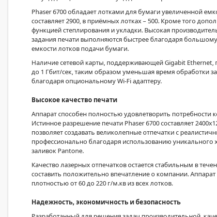
Phaser 6700 обладает лотками для бумаги увеличенной емк
составляет 2900, в приёмных лотках – 500. Кроме того допо
функцией степлирования и укладки. Высокая производитель
задания печати выполняются быстрее благодаря большому 
емкости лотков подачи бумаги.
Наличие сетевой карты, поддерживающей Gigabit Ethernet,
до 1 Гбит/сек, таким образом уменьшая время обработки з
благодаря опциональному Wi-Fi адаптеру.
Высокое качество печати
Аппарат способен полностью удовлетворить потребности 
Истинное разрешение печати Phaser 6700 составляет 2400x12
позволяет создавать великолепные отпечатки с реалистич
профессионально благодаря использованию уникального х
заливок Pantone.
Качество лазерных отпечатков остается стабильным в теч
составить положительно впечатление о компании. Аппарат
плотностью от 60 до 220 г/м.кв из всех лотков.
Надежность, экономичность и безопасность
Разработанный для решения задач производительной, каче