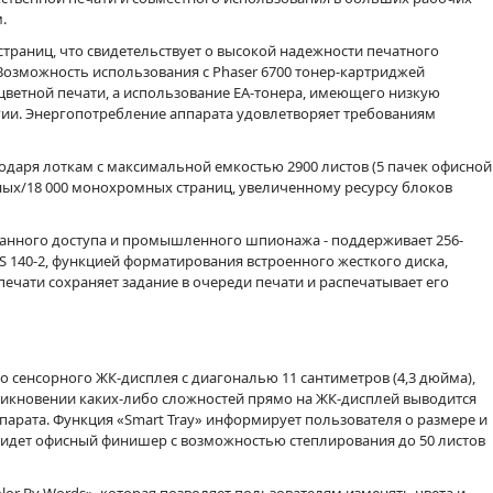
.
траниц, что свидетельствует о высокой надежности печатного
 Возможность использования с Phaser 6700 тонер-картриджей
цветной печати, а использование EA-тонера, имеющего низкую
гии. Энергопотребление аппарата удовлетворяет требованиям
одаря лоткам с максимальной емкостью 2900 листов (5 пачек офисной
тных/18 000 монохромных страниц, увеличенному ресурсу блоков
анного доступа и промышленного шпионажа - поддерживает 256-
 140-2, функцией форматирования встроенного жесткого диска,
чати сохраняет задание в очереди печати и распечатывает его
 сенсорного ЖК-дисплея с диагональю 11 сантиметров (4,3 дюйма),
икновении каких-либо сложностей прямо на ЖК-дисплей выводится
арата. Функция «Smart Tray» информирует пользователя о размере и
00 идет офисный финишер с возможностью степлирования до 50 листов