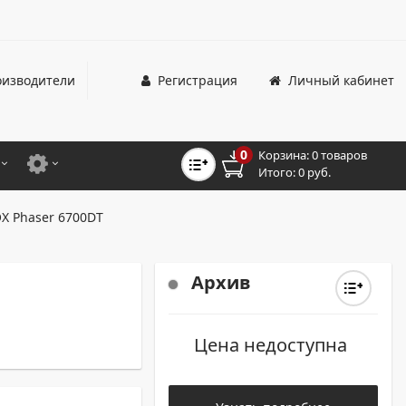
изводители
Регистрация
Личный кабинет
0
Корзина:
0 товаров
Итого:
0 руб.
ЦВЕТНЫЕ
ДЛЯ ОФИСНЫХ ПРИНТЕРОВ И МФУ
X Phaser 6700DT
ЦВЕТНЫЕ
ДЛЯ ПРОМЫШЛЕННОЙ ПЕЧАТИ
МОНОХРОМНЫЕ
ДЛЯ ШИРОКОФОРМАТНЫХ СИСТЕМ
Архив
МОНОХРОМНЫЕ
Цена недоступна
НТЕРЫ ДЛЯ ОФИСА
ТНЫЕ ПРИНТЕРЫ