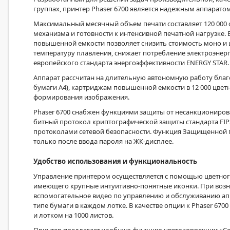
группах, принтер Phaser 6700 является надежным аппаратом
Максимальный месячный объем печати составляет 120 000 с
механизма и готовности к интенсивной печатной нагрузке.
повышенной емкости позволяет снизить стоимость моно и 
температуру плавления, снижает потребление электроэнер
европейского стандарта энергоэффективности ENERGY STAR.
Аппарат рассчитан на длительную автономную работу благ
бумаги A4), картриджам повышенной емкости в 12 000 цве
формирования изображения.
Phaser
6700 снабжен функциями защиты от несанкциониров
битный протокол криптографической защиты стандарта FIPS
протоколами сетевой безопасности. Функция Защищенной пе
только после ввода пароля на ЖК-дисплее.
Удобство использования и функциональность
Управление принтером осуществляется с помощью цветного
имеющего крупные интуитивно-понятные иконки. При возн
вспомогательное видео по управлению и обслуживанию апп
типе бумаги в каждом лотке. В качестве опции к Phaser 67
и лотком на 1000 листов.