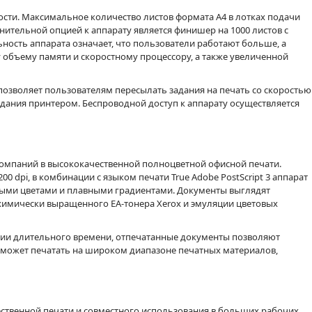
ости. Максимальное количество листов формата А4 в лотках подачи
лнительной опцией к аппарату является финишер на 1000 листов с
ность аппарата означает, что пользователи работают больше, а
объему памяти и скоростному процессору, а также увеличенной
 позволяет пользователям пересылать задания на печать со скоростью
адания принтером. Беспроводной доступ к аппарату осуществляется
компаний в высококачественной полноцветной офисной печати.
00 dpi, в комбинации с языком печати True Adobe PostScript 3 аппарат
ными цветами и плавными градиентами. Документы выглядят
имически выращенного EA-тонера Xerox и эмуляции цветовых
ении длительного времени, отпечатанные документы позволяют
 может печатать на широком диапазоне печатных материалов,
ственной печати и совместного использования в больших рабочих