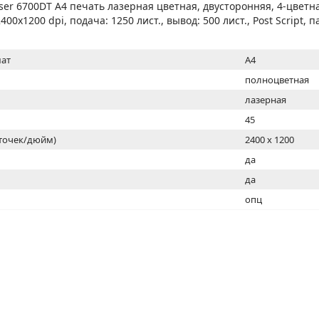
МОН
er 6700DT A4 печать лазерная цветная, двусторонняя, 4-цветная
400x1200 dpi, подача: 1250 лист., вывод: 500 лист., Post Script, п
ат
A4
полноцветная
лазерная
45
(точек/дюйм)
2400 x 1200
ь
да
да
опц