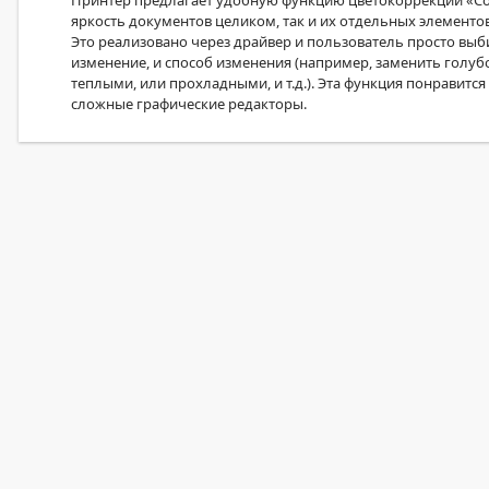
Принтер предлагает удобную функцию цветокоррекции «Colo
яркость документов целиком, так и их отдельных элементо
Это реализовано через драйвер и пользователь просто выби
изменение, и способ изменения (например, заменить голубо
теплыми, или прохладными, и т.д.). Эта функция понравитс
сложные графические редакторы.