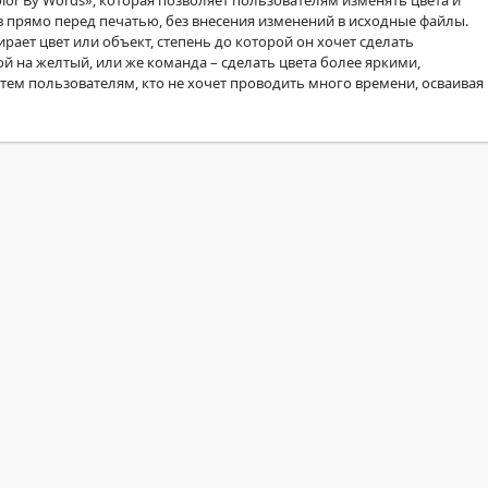
r By Words», которая позволяет пользователям изменять цвета и
в прямо перед печатью, без внесения изменений в исходные файлы.
рает цвет или объект, степень до которой он хочет сделать
й на желтый, или же команда – сделать цвета более яркими,
я тем пользователям, кто не хочет проводить много времени, осваивая