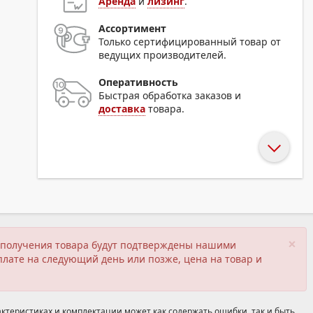
Аренда
и
лизинг
.
Ассортимент
Только сертифицированный товар от
ведущих производителей.
Оперативность
Быстрая обработка заказов и
доставка
товара.
×
ия получения товара будут подтверждены нашими
плате на следующий день или позже, цена на товар и
ктеристиках и комплектации может как содержать ошибки, так и быть