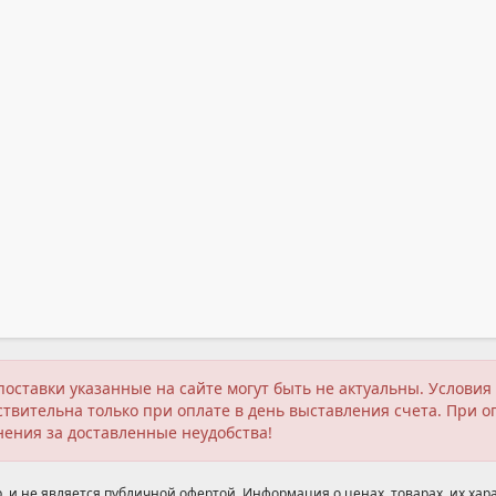
поставки указанные на сайте могут быть не актуальны. Услов
твительна только при оплате в день выставления счета. При о
нения за доставленные неудобства!
 и не является публичной офертой. Информация о ценах, товарах, их хара