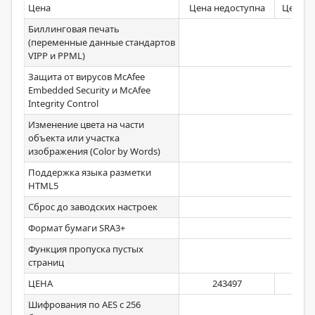
Цена
Цена недоступна
Цена н
Биллинговая печать
(переменные данные стандартов
VIPP и PPML)
Защита от вирусов McAfee
Embedded Security и McAfee
Integrity Control
Изменение цвета на части
объекта или участка
изображения (Color by Words)
Поддержка языка разметки
HTML5
Сброс до заводских настроек
Формат бумаги SRA3+
Функция пропуска пустых
Стан
страниц
ЦЕНА
243497
19
Шифрования по AES c 256
Стан