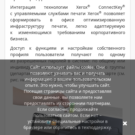
®
®
Интеграция технологии Xerox
ConnectKey
®
с управляемыми службами печати Xerox
позволяет
сформировать в офисе оптимизированную
инфраструктуру печати, легко адаптируемую
к изменяющимся требованиям корпоративного
бизнеса.
Доступ к функциям и настройкам собственного
профиля пользователи получают по одному
из разрешенных паролей в системе: по общему или
индивидуальному сетевому паролю, паролю группы
Сайт использует файлы cookie. Они
позволяют узнавать вас и получать
(департамента), идентификационной смарт-карте (см.
информацию о вашем пользовательском
рис. ниже), через встроенный веб-сервер.
опыте. Это нужно, чтобы улучшать сайт.
Посещая страницы сайта и предоставляя
свои данные, вы позволяете нам
предоставлять их сторонним партнерам.
Если согласны, продолжайте
пользоваться сайтом. Если нет –
установите специальные настройки в
браузере или обратитесь в техподдержку.