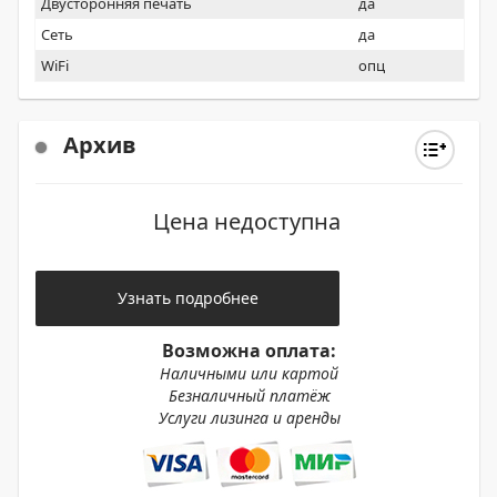
Двусторонняя печать
да
бэкапирование настроек, лёгкий перенос адресных
Сеть
да
книг, а также подключаемости к мобильным
устройствам и облачным хранилищам.
WiFi
опц
Эта комплектация аппарата оснащена тандемным
лотком
Архив
Цена недоступна
Узнать подробнее
Возможна оплата:
Наличными или картой
Безналичный платёж
Услуги лизинга и аренды