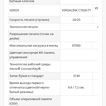
битным ключом
VERSALI
XEROX
VERSALINK C7020-TT
Скорость печати (стр/мин)
20/20
Технология печати
свето
Разрешение печати (точек на
1200
дюйм)
Максимальная нагрузка в месяц
87000
Цветная сенсорная ЖК-панель
управления
Технологии рабочей среды
Стан
Xerox® ConnectKey®
Запас бумаги стандарт
3140
2
Время выхода первого
отпечатка (цветной/черно-
9.4 / 7.2 сек.
белый режимы)
Объем оперативной памяти
(ОЗУ)