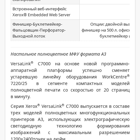
Встроенный веб-интерфейс
Стан
Xerox® Embedded Web Server
Финишер-Буклетмейкер-
Опции: двойной выходно
Фальцовщик-Перфоратор-
финишер на 500 л. офисный ф
Выходной лоток
буклетмейкер и дыро
Настольное полноцветное МФУ формата А3
®
VersaLink
C7000 на основе новой программно-
аппаратной платформы успешно сменяет
®
устаревшую линейку оборудования WorkCentre
7220/25 в сегменте компактных моделей
полноцветной печати со скоростью от 20 страниц
в минуту.
®
®
Серия Xerox
VersaLink
C7000 выпускается в составе
трех моделей полноцветных многофункциональных
принтеров А3, использующих электрографическую
светодиодную технологию формирования
изображений с максимальным разрешением
1200×2400точек на дюйм.