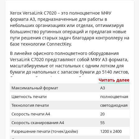
Xerox VersaLink C7020 – это полноцветное МФУ
формата А3, предназначенные для работы в
небольших организациях или отделах, оптимизируя
большинство рутинных операций и предлагая новые
пути решения старых задач благодаря контроллеру на
базе технологии ConnectKey.
В линейке офисного полноцветного оборудования
VersaLink C7020 представляют собой МФУ A3 формата,
масштабируемые от настольных с одним лотком для
бумаги до напольных с запасом бумаги до 5140 листов,
богатым выбором финишного оборудования, и с
Читать далее
богатым функционалом печати и сканирования,
Максимальный формат
A3
расширяемым за счет установки дополнительных
приложений, эффективно встраивающим МФУ в
Цветность печати
полноцветная
рабочие процессы организации.
Технология печати
светодиодная
Встроенный контроллер на технологии ConnectKey
Скорость печати А4
20
позволяет оптимизировать рутинные процедуры за
Скорость сканирования А4
55
счет преднастроенных ярлыков на панели
управления, располагает удобным функционалом
Разрешение печати (точек/дюйм)
1200 x 2400
администрирования, включающем клонирование и