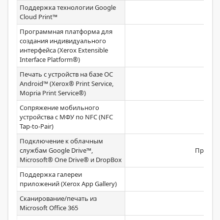
Поддержка технологии Google
Стан
Cloud Print™
Программная платформа для
создания индивидуального
Стан
интерфейса (Xerox Extensible
Interface Platform®)
Печать с устройств на базе ОС
Android™ (Xerox® Print Service,
Стан
Mopria Print Service®)
Сопряжение мобильного
устройства с МФУ по NFC (NFC
Стан
Tap-to-Pair)
Подключение к облачным
службам Google Drive™,
Предус
Microsoft® One Drive® и DropBox
Поддержка галереи
Стан
приложений (Xerox App Gallery)
Сканирование/печать из
Стан
Microsoft Office 365