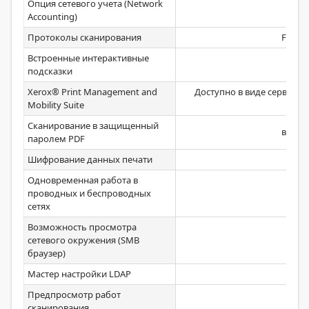
Опция сетевого учета (Network
Стан
Accounting)
Протоколы сканирования
FTP, S
Встроенные интерактивные
Стан
подсказки
Xerox® Print Management and
Доступно в виде серверн
Mobility Suite
се
Сканирование в защищенный
в emai
паролем PDF
Шифрование данных печати
Чер
Одновременная работа в
проводных и беспроводных
Стан
сетях
Возможность просмотра
сетевого окружения (SMB
Стан
браузер)
Мастер настройки LDAP
Стан
Предпросмотр работ
Стан
сканирования