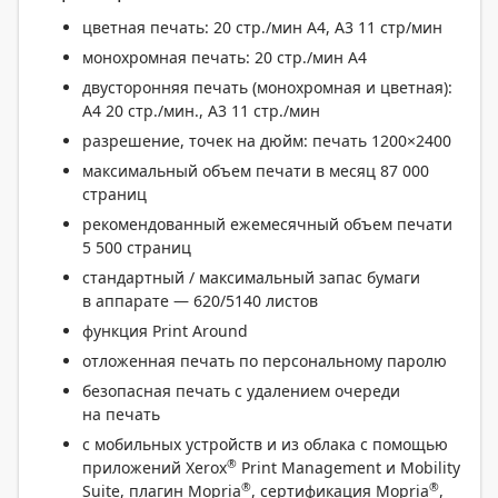
цветная печать: 20 стр./мин A4, А3 11 стр/мин
монохромная печать: 20 стр./мин A4
двусторонняя печать (монохромная и цветная):
А4 20 стр./мин., А3 11 стр./мин
разрешение, точек на дюйм: печать 1200×2400
максимальный объем печати в месяц 87 000
страниц
рекомендованный ежемесячный объем печати
5 500 страниц
стандартный / максимальный запас бумаги
в аппарате — 620/5140 листов
функция Print Around
отложенная печать по персональному паролю
безопасная печать с удалением очереди
на печать
с мобильных устройств и из облака с помощью
®
приложений Xerox
Print Management и Mobility
®
®
Suite, плагин Mopria
, сертификация Mopria
,