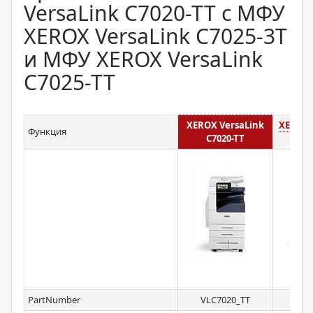
VersaLink C7020-TT с МФУ
XEROX VersaLink C7025-3T
и МФУ XEROX VersaLink
C7025-TT
XEROX VersaLink
XEROX 
Функция
C7020-TT
C70
PartNumber
VLC7020_TT
VLC7