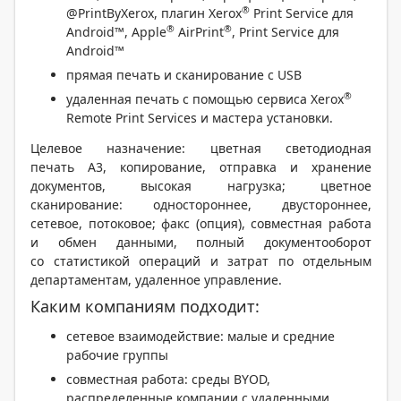
®
@PrintByXerox, плагин Xerox
Print Service для
®
®
Android™, Apple
AirPrint
, Print Service для
Android™
прямая печать и сканирование с USB
®
удаленная печать с помощью сервиса Xerox
Remote Print Services и мастера установки.
Целевое назначение: цветная светодиодная
печать А3, копирование, отправка и хранение
документов, высокая нагрузка; цветное
сканирование: одностороннее, двустороннее,
сетевое, потоковое; факс (опция), совместная работа
и обмен данными, полный документооборот
со статистикой операций и затрат по отдельным
департаментам, удаленное управление.
Каким компаниям подходит:
сетевое взаимодействие: малые и средние
рабочие группы
совместная работа: среды BYOD,
распределенные компании с удаленными