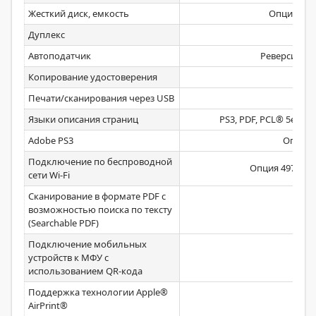
Жесткий диск, емкость
Опция 497
Дуплекс
Стан
Автоподатчик
Реверсивный
Копирование удостоверения
Стан
Печати/сканирования через USB
Стан
Языки описания страниц
PS3, PDF, PCL® 5e/PCL 
Adobe PS3
Опция 
Подключение по беспроводной
Опция 497K1675
сети Wi-Fi
Сканирование в формате PDF с
возможностью поиска по тексту
Стан
(Searchable PDF)
Подключение мобильных
устройств к МФУ с
Стан
использованием QR-кода
Поддержка технологии Apple®
Стан
AirPrint®