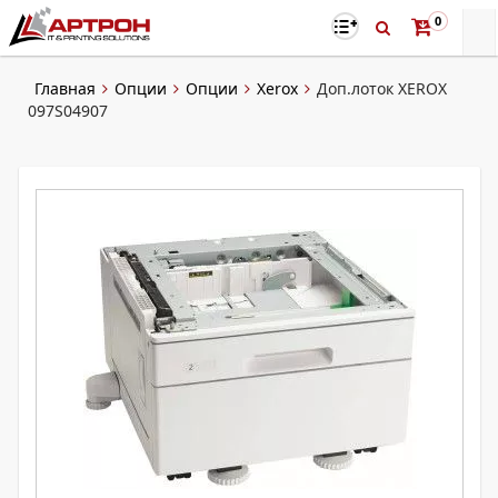
0
Главная
Опции
Опции
Xerox
Доп.лоток XEROX
097S04907