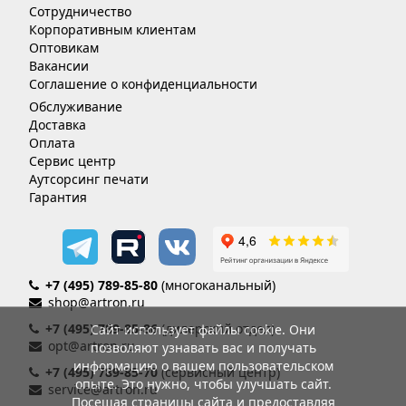
Сотрудничество
Корпоративным клиентам
Оптовикам
Вакансии
Соглашение о конфиденциальности
Обслуживание
Доставка
Оплата
Сервис центр
Аутсорсинг печати
Гарантия
+7 (495) 789-85-80
(многоканальный)
shop@artron.ru
+7 (495) 789-85-86
(дилерский отдел)
Сайт использует файлы cookie. Они
opt@artron.ru
позволяют узнавать вас и получать
информацию о вашем пользовательском
+7 (495) 789-85-70
(сервисный центр)
опыте. Это нужно, чтобы улучшать сайт.
service@artron.ru
Посещая страницы сайта и предоставляя