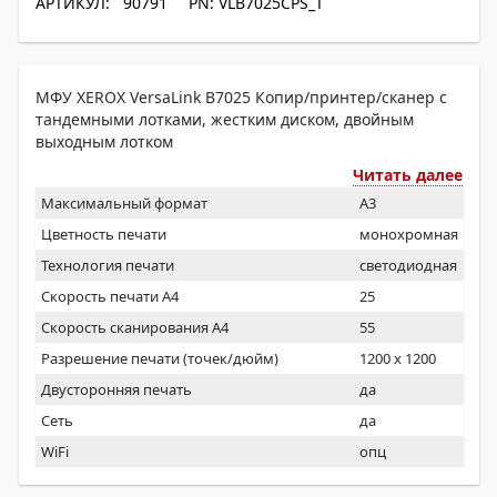
АРТИКУЛ: 90791
PN: VLB7025CPS_T
МФУ XEROX VersaLink B7025 Копир/принтер/сканер с
тандемными лотками, жестким диском, двойным
выходным лотком
Читать далее
Максимальный формат
A3
Цветность печати
монохромная
Технология печати
светодиодная
Скорость печати А4
25
Скорость сканирования А4
55
Разрешение печати (точек/дюйм)
1200 x 1200
Двусторонняя печать
да
Сеть
да
WiFi
опц