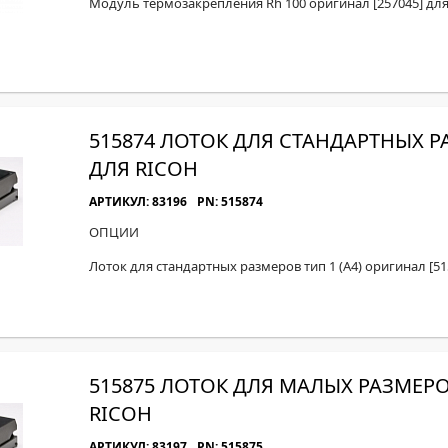
Модуль термозакрепления Rh 100 оригинал [257045] для
515874 ЛОТОК ДЛЯ СТАНДАРТНЫХ РА
ДЛЯ RICOH
АРТИКУЛ: 83196
PN: 515874
ОПЦИИ
Лоток для стандартных размеров тип 1 (A4) оригинал [51
515875 ЛОТОК ДЛЯ МАЛЫХ РАЗМЕРОВ
RICOH
АРТИКУЛ: 83197
PN: 515875