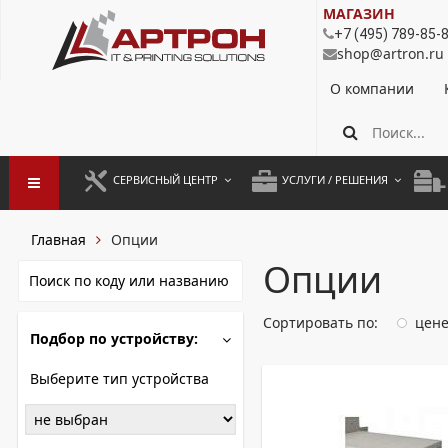
МАГАЗИН
+7 (495) 789-85-
shop@artron.ru
О компании
СЕРВИСНЫЙ ЦЕНТР
УСЛУГИ / РЕШЕНИЯ
ЗАПУСК ОБОРУДОВАНИЯ
АУТСОРСИНГ ПЕЧАТИ
ПОЛ
Главная
Опции
ГАРАНТИЙНЫЙ РЕМОНТ
ПОКОПИЙНАЯ ПЕЧАТЬ
МОН
Опции
ДОГОВОРНОЕ ОБСЛУЖИВАНИЕ
КОНТРОЛЬ ПЕЧАТИ
ДУП
Сортировать по:
цен
Подбор по устройству:
РЕГЛАМЕНТНЫЕ РАБОТЫ
ЛИЗИНГ
ПРОФИЛАКТИКА И ТО
АРЕНДА ОБОРУДОВАНИЯ
Выберите тип устройства
РАЗОВЫЕ РЕМОНТЫ