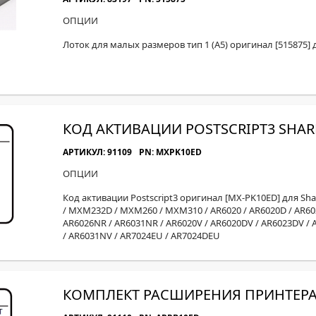
ОПЦИИ
Лоток для малых размеров тип 1 (A5) оригинал [515875] 
КОД АКТИВАЦИИ POSTSCRIPT3 SHAR
АРТИКУЛ: 91109
PN: MXPK10ED
ОПЦИИ
Код активации Postscript3 оригинал [MX-PK10ED] для S
/ MXM232D / MXM260 / MXM310 / AR6020 / AR6020D / AR60
AR6026NR / AR6031NR / AR6020V / AR6020DV / AR6023DV /
/ AR6031NV / AR7024EU / AR7024DEU
КОМПЛЕКТ РАСШИРЕНИЯ ПРИНТЕРА 