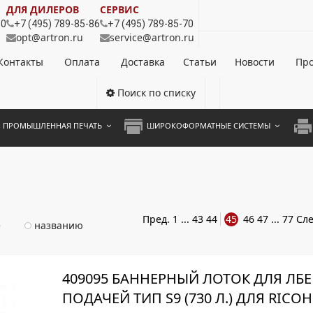
ДЛЯ ДИЛЕРОВ
СЕРВИС
80
+7 (495) 789-85-86
+7 (495) 789-85-70
opt@artron.ru
service@artron.ru
Контакты
Оплата
Доставка
Статьи
Новости
Про
Поиск по списку
ПРОМЫШЛЕННАЯ ПЕЧАТЬ
ШИРОКОФОРМАТНЫЕ СИСТЕМЫ
НОЦВЕТНЫЕ СИСТЕМЫ
ШИРОКОФОРМАТНЫЕ ПРИНТЕРЫ
А3 
ОХРОМНЫЕ СИСТЕМЫ
ИНЖЕНЕРНЫЕ СИСТЕМЫ
А4 
ЛИКАТОРЫ
А3 
Пред.
1
...
43
44
45
46
47
...
77
Сле
е
названию
А4 
ПРИ
409095 БАННЕРНЫЙ ЛОТОК ДЛЯ ЛБ
ЦВЕ
ПОДАЧЕЙ ТИП S9 (730 Л.) ДЛЯ RICOH