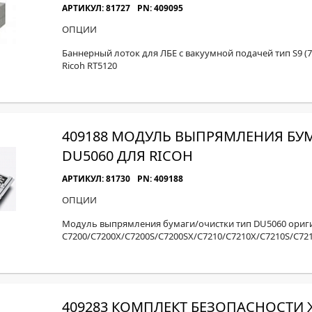
МОН
АРТИКУЛ: 81727
PN: 409095
ОПЦИИ
Баннерный лоток для ЛБЕ с вакуумной подачей тип S9 (73
Ricoh RT5120
409188 МОДУЛЬ ВЫПРЯМЛЕНИЯ БУ
DU5060 ДЛЯ RICOH
АРТИКУЛ: 81730
PN: 409188
ОПЦИИ
Модуль выпрямления бумаги/очистки тип DU5060 оригин
C7200/C7200X/C7200S/C7200SX/C7210/C7210X/C7210S/C72
409283 КОМПЛЕКТ БЕЗОПАСНОСТИ 