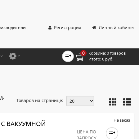
изводители
Регистрация
Личный кабинет
0
Корзина:
0 товаров
Итого:
0 руб.
ЦВЕТНЫЕ
ДЛЯ ОФИСНЫХ ПРИНТЕРОВ И МФУ
ЦВЕТНЫЕ
ДЛЯ ПРОМЫШЛЕННОЙ ПЕЧАТИ
МОНОХРОМНЫЕ
ДЛЯ ШИРОКОФОРМАТНЫХ СИСТЕМ
д.
Товаров на странице:
МОНОХРОМНЫЕ
НТЕРЫ ДЛЯ ОФИСА
На заказ
Е С ВАКУУМНОЙ
ТНЫЕ ПРИНТЕРЫ
ЦЕНА ПО
ЗАПРОСУ