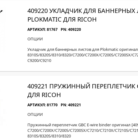
409220 УКЛАДЧИК ДЛЯ БАННЕРНЫХ
PLOKMATIC ДЛЯ RICOH
АРТИКУЛ: 81767
PN: 409220
ОПЦИИ
Укладчик для баннерных листов для Plokmatic оригинал [
8310S/8320S/8310/8320/C7200/C7200X/C7200S/C7200SX/C7
С9200/С9210
409221 ПРУЖИННЫЙ ПЕРЕПЛЕТЧИК G
ДЛЯ RICOH
АРТИКУЛ: 81770
PN: 409221
ОПЦИИ
Пружинный переплетчик GBC E-wire binder оригинал [409
C7200/C7200X/C7200S/C7200SX/C7210/C7210X/C7210S/C72
8310S/8320S/8310/8320