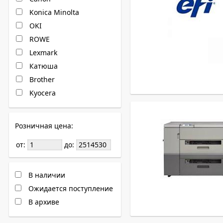
Konica Minolta
OKI
ROWE
Lexmark
Катюша
Brother
Kyocera
Розничная цена:
от:
до:
В наличии
Ожидается поступление
В архиве