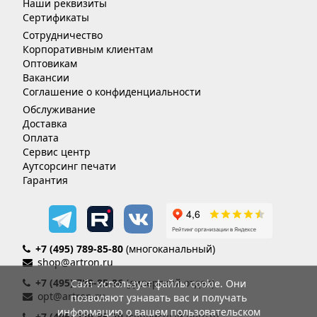
Наши реквизиты
Сертификаты
Сотрудничество
Корпоративным клиентам
Оптовикам
Вакансии
Соглашение о конфиденциальности
Обслуживание
Доставка
Оплата
Сервис центр
Аутсорсинг печати
Гарантия
+7 (495) 789-85-80
(многоканальный)
shop@artron.ru
+7 (495) 789-85-86
(дилерский отдел)
Сайт использует файлы cookie. Они
opt@artron.ru
позволяют узнавать вас и получать
информацию о вашем пользовательском
+7 (495) 789-85-70
(сервисный центр)