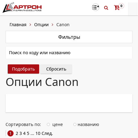
0
Главная
Опции
Canon
Фильтры
Сбросить
Опции Canon
Сортировать по:
цене
названию
1
2
3
4
5
...
10
След.