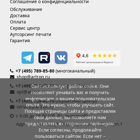
Соглашение о конфиденциальности
Обслуживание
Доставка
Оплата
Сервис центр
Аутсорсинг печати
Гарантия
+7 (495) 789-85-80
(многоканальный)
shop@artron.ru
+7 (495) 789-85-86
(дилерский отдел)
Сайт использует файлы cookie. Они
opt@artron.ru
позволяют узнавать вас и получать
информацию о вашем пользовательском
+7 (495) 789-85-70
(сервисный центр)
опыте. Это нужно, чтобы улучшать сайт.
service@artron.ru
Посещая страницы сайта и предоставляя
с 9.00 до 18.00 (Сб.-Вс. выходной)
свои данные, вы позволяете нам
предоставлять их сторонним партнерам.
Адрес: г. Москва, ул. Воронцовская, д. 35Б корп.1
Если согласны, продолжайте
пользоваться сайтом. Если нет –