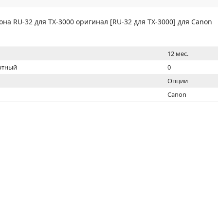
МОН
она RU-32 для TX-3000 оригинал [RU-32 для TX-3000] для Canon
12 мес.
ртный
0
Опции
Canon