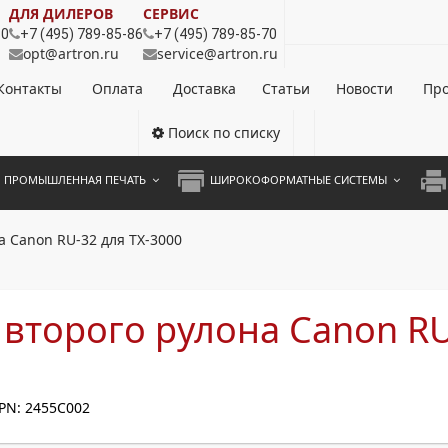
ДЛЯ ДИЛЕРОВ
СЕРВИС
80
+7 (495) 789-85-86
+7 (495) 789-85-70
opt@artron.ru
service@artron.ru
Контакты
Оплата
Доставка
Статьи
Новости
Про
Поиск по списку
ПРОМЫШЛЕННАЯ ПЕЧАТЬ
ШИРОКОФОРМАТНЫЕ СИСТЕМЫ
НОЦВЕТНЫЕ СИСТЕМЫ
ШИРОКОФОРМАТНЫЕ ПРИНТЕРЫ
А3 
а Canon RU-32 для TX-3000
ОХРОМНЫЕ СИСТЕМЫ
ИНЖЕНЕРНЫЕ СИСТЕМЫ
А4 
ЛИКАТОРЫ
А3 
второго рулона Canon RU
А4 
ПРИ
PN: 2455C002
ЦВЕ