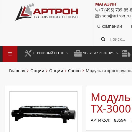
МАГАЗИН
+7 (495) 789-85-
shop@artron.ru
О компании
СЕРВИСНЫЙ ЦЕНТР
УСЛУГИ / РЕШЕНИЯ
ЗАПУСК ОБОРУДОВАНИЯ
АУТСОРСИНГ ПЕЧАТИ
ПОЛ
Главная
Опции
Опции
Canon
Модуль второго рулон
ГАРАНТИЙНЫЙ РЕМОНТ
ПОКОПИЙНАЯ ПЕЧАТЬ
МОН
ДОГОВОРНОЕ ОБСЛУЖИВАНИЕ
КОНТРОЛЬ ПЕЧАТИ
ДУП
Модуль 
РЕГЛАМЕНТНЫЕ РАБОТЫ
ЛИЗИНГ
TX-3000
ПРОФИЛАКТИКА И ТО
АРЕНДА ОБОРУДОВАНИЯ
АРТИКУЛ: 83594
РАЗОВЫЕ РЕМОНТЫ