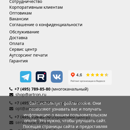
Сотрудничество
Корпоративным клиентам
Оптовикам
Вакансии
Соглашение о конфиденциальности
Обслуживание
Доставка
Оплата
Сервис центр
Аутсорсинг печати
Гарантия
+7 (495) 789-85-80
(многоканальный)
shop@artron.ru
+7 (495) 789-85-86
(дилерский отдел)
Сайт использует файлы cookie. Они
opt@artron.ru
позволяют узнавать вас и получать
информацию о вашем пользовательском
+7 (495) 789-85-70
(сервисный центр)
опыте. Это нужно, чтобы улучшать сайт.
service@artron.ru
Посещая страницы сайта и предоставляя