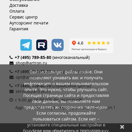
Доставка
Оплата
Сервис центр
Аутсорсинг печати
Гарантия
+7 (495) 789-85-80
(многоканальный)
shop@artron.ru
+7 (495) 789-85-86
(дилерский отдел)
Сайт использует файлы cookie. Они
opt@artron.ru
позволяют узнавать вас и получать
информацию о вашем пользовательском
+7 (495) 789-85-70
(сервисный центр)
опыте. Это нужно, чтобы улучшать сайт.
service@artron.ru
Посещая страницы сайта и предоставляя
с 9.00 до 18.00 (Сб.-Вс. выходной)
свои данные, вы позволяете нам
предоставлять их сторонним партнерам.
Адрес: г. Москва, ул. Воронцовская, д. 35Б корп.1
Если согласны, продолжайте
пользоваться сайтом. Если нет –
установите специальные настройки в
браузере или обратитесь в техподдержку.
© Артрон компьютерс 2002-2026