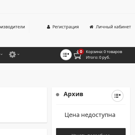
изводители
Регистрация
Личный кабинет
0
Корзина:
0 товаров
Итого:
0 руб.
ЦВЕТНЫЕ
ДЛЯ ОФИСНЫХ ПРИНТЕРОВ И МФУ
ЦВЕТНЫЕ
ДЛЯ ПРОМЫШЛЕННОЙ ПЕЧАТИ
МОНОХРОМНЫЕ
ДЛЯ ШИРОКОФОРМАТНЫХ СИСТЕМ
Архив
МОНОХРОМНЫЕ
Цена недоступна
НТЕРЫ ДЛЯ ОФИСА
ТНЫЕ ПРИНТЕРЫ