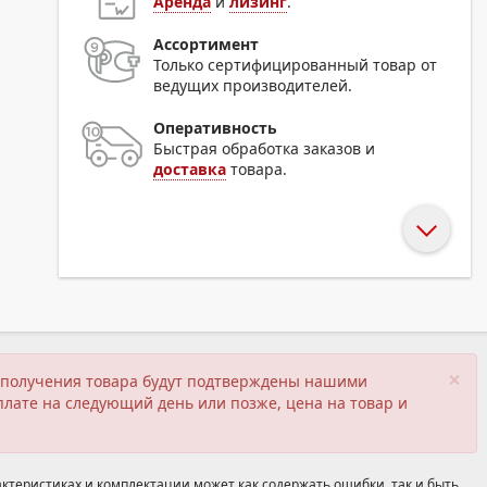
Аренда
и
лизинг
.
Ассортимент
Только сертифицированный товар от
ведущих производителей.
Оперативность
Быстрая обработка заказов и
доставка
товара.
×
ия получения товара будут подтверждены нашими
плате на следующий день или позже, цена на товар и
ктеристиках и комплектации может как содержать ошибки, так и быть