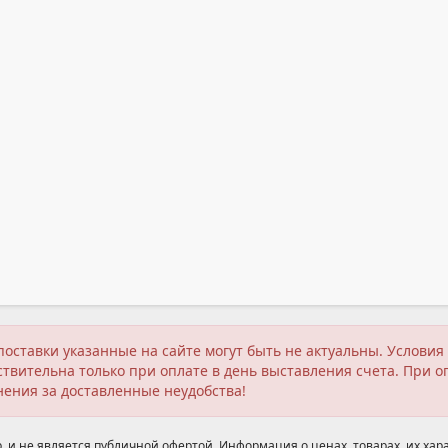
поставки указанные на сайте могут быть не актуальны. Услов
твительна только при оплате в день выставления счета. При о
нения за доставленные неудобства!
 и не является публичной офертой. Информация о ценах, товарах, их хара