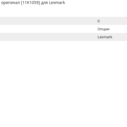
МОН
в оригинал [11K1059] для Lexmark
0
Опции
Lexmark