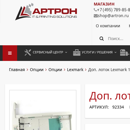
МАГАЗИН
+7 (495) 789-85-
shop@artron.ru
О компании
СЕРВИСНЫЙ ЦЕНТР
УСЛУГИ / РЕШЕНИЯ
ЗАПУСК ОБОРУДОВАНИЯ
АУТСОРСИНГ ПЕЧАТИ
ПОЛ
Главная
Опции
Опции
Lexmark
Доп. лоток Lexmark 
ГАРАНТИЙНЫЙ РЕМОНТ
ПОКОПИЙНАЯ ПЕЧАТЬ
МОН
ДОГОВОРНОЕ ОБСЛУЖИВАНИЕ
КОНТРОЛЬ ПЕЧАТИ
ДУП
Доп. ло
РЕГЛАМЕНТНЫЕ РАБОТЫ
ЛИЗИНГ
АРТИКУЛ: 92334
ПРОФИЛАКТИКА И ТО
АРЕНДА ОБОРУДОВАНИЯ
РАЗОВЫЕ РЕМОНТЫ