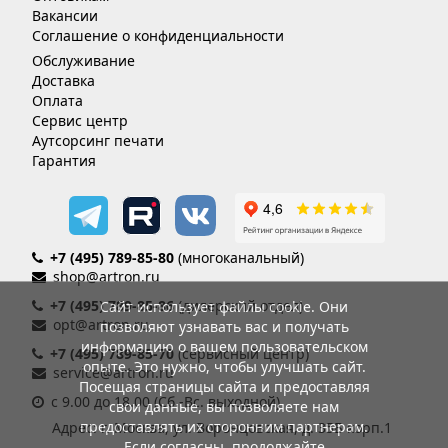
Вакансии
Соглашение о конфиденциальности
Обслуживание
Доставка
Оплата
Сервис центр
Аутсорсинг печати
Гарантия
+7 (495) 789-85-80
(многоканальный)
shop@artron.ru
+7 (495) 789-85-86
(дилерский отдел)
Сайт использует файлы cookie. Они
opt@artron.ru
позволяют узнавать вас и получать
информацию о вашем пользовательском
+7 (495) 789-85-70
(сервисный центр)
опыте. Это нужно, чтобы улучшать сайт.
service@artron.ru
Посещая страницы сайта и предоставляя
с 9.00 до 18.00 (Сб.-Вс. выходной)
свои данные, вы позволяете нам
предоставлять их сторонним партнерам.
Адрес: г. Москва, ул. Воронцовская, д. 35Б корп.1
Если согласны, продолжайте