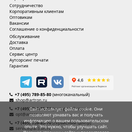
Сотрудничество
Корпоративным клиентам
Оптовикам
Вакансии
Соглашение о конфиденциальности
Обслуживание
Доставка
Оплата
Сервис центр
Аутсорсинг печати
Гарантия
+7 (495) 789-85-80
(многоканальный)
shop@artron.ru
+7 (495) 789-85-86
(дилерский отдел)
Сайт использует файлы cookie. Они
opt@artron.ru
позволяют узнавать вас и получать
информацию о вашем пользовательском
+7 (495) 789-85-70
(сервисный центр)
опыте. Это нужно, чтобы улучшать сайт.
service@artron.ru