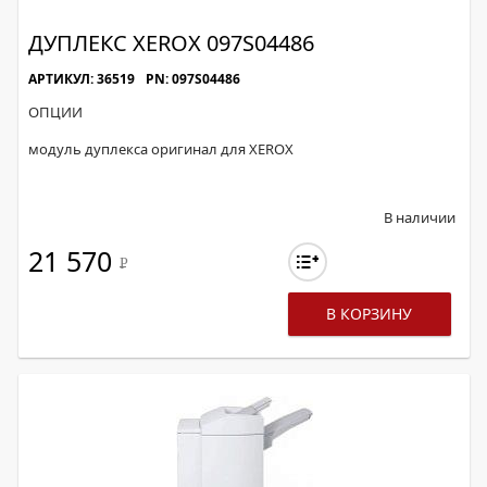
ДУПЛЕКС XEROX 097S04486
АРТИКУЛ: 36519
PN: 097S04486
ОПЦИИ
модуль дуплекса оригинал для XEROX
В наличии
21 570
Р
В КОРЗИНУ