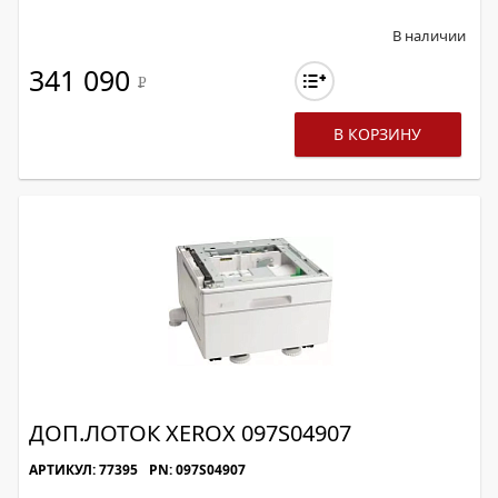
В наличии
341 090
Р
В КОРЗИНУ
ДОП.ЛОТОК XEROX 097S04907
АРТИКУЛ: 77395
PN: 097S04907