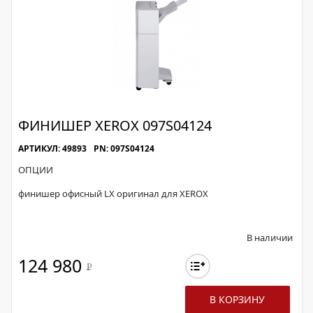
ФИНИШЕР XEROX 097S04124
АРТИКУЛ: 49893
PN: 097S04124
ОПЦИИ
финишер офисный LX оригинал для XEROX
В наличии
124 980
Р
В КОРЗИНУ