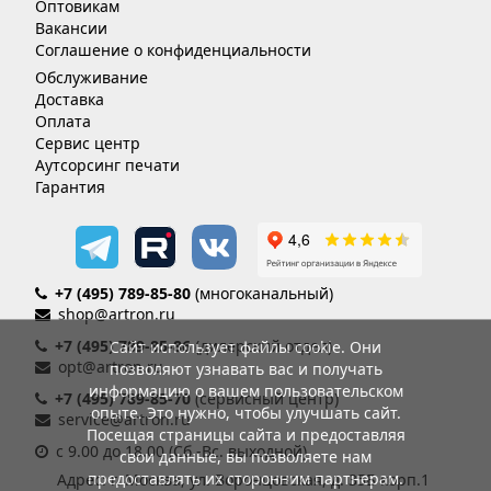
Оптовикам
Вакансии
Соглашение о конфиденциальности
Обслуживание
Доставка
Оплата
Сервис центр
Аутсорсинг печати
Гарантия
+7 (495) 789-85-80
(многоканальный)
shop@artron.ru
+7 (495) 789-85-86
(дилерский отдел)
Сайт использует файлы cookie. Они
opt@artron.ru
позволяют узнавать вас и получать
информацию о вашем пользовательском
+7 (495) 789-85-70
(сервисный центр)
опыте. Это нужно, чтобы улучшать сайт.
service@artron.ru
Посещая страницы сайта и предоставляя
с 9.00 до 18.00 (Сб.-Вс. выходной)
свои данные, вы позволяете нам
предоставлять их сторонним партнерам.
Адрес: г. Москва, ул. Воронцовская, д. 35Б корп.1