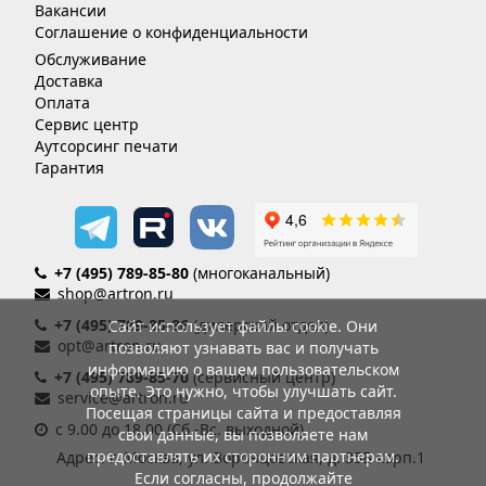
Вакансии
Соглашение о конфиденциальности
Обслуживание
Доставка
Оплата
Сервис центр
Аутсорсинг печати
Гарантия
+7 (495) 789-85-80
(многоканальный)
shop@artron.ru
+7 (495) 789-85-86
(дилерский отдел)
Сайт использует файлы cookie. Они
opt@artron.ru
позволяют узнавать вас и получать
информацию о вашем пользовательском
+7 (495) 789-85-70
(сервисный центр)
опыте. Это нужно, чтобы улучшать сайт.
service@artron.ru
Посещая страницы сайта и предоставляя
с 9.00 до 18.00 (Сб.-Вс. выходной)
свои данные, вы позволяете нам
предоставлять их сторонним партнерам.
Адрес: г. Москва, ул. Воронцовская, д. 35Б корп.1
Если согласны, продолжайте