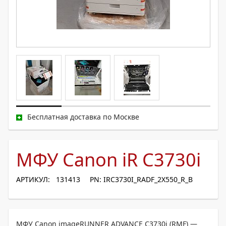
Бесплатная доставка по Москве
МФУ Canon iR C3730i
АРТИКУЛ: 131413
PN: IRC3730I_RADF_2X550_R_B
МФУ Canon imageRUNNER ADVANCE C3730i (RMF) —