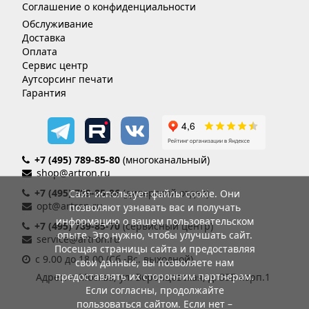
Соглашение о конфиденциальности
Обслуживание
Доставка
Оплата
Сервис центр
Аутсорсинг печати
Гарантия
+7 (495) 789-85-80
(многоканальный)
shop@artron.ru
+7 (495) 789-85-86
(дилерский отдел)
Сайт использует файлы cookie. Они
opt@artron.ru
позволяют узнавать вас и получать
информацию о вашем пользовательском
+7 (495) 789-85-70
(сервисный центр)
опыте. Это нужно, чтобы улучшать сайт.
service@artron.ru
Посещая страницы сайта и предоставляя
с 9.00 до 18.00 (Сб.-Вс. выходной)
свои данные, вы позволяете нам
предоставлять их сторонним партнерам.
Адрес: г. Москва, ул. Воронцовская, д. 35Б корп.1
Если согласны, продолжайте
пользоваться сайтом. Если нет –