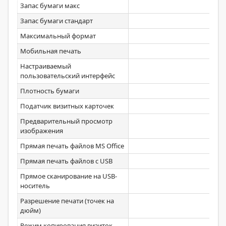
Запас бумаги макс
Запас бумаги стандарт
Максимальный формат
Мобильная печать
Ст
Настраиваемый
Ст
пользовательский интерфейс
Плотность бумаги
52
Податчик визитных карточек
Предварительный просмотр
Ст
изображения
Прямая печать файлов MS Office
Ст
Прямая печать файлов с USB
Ст
Прямое сканирование на USB-
Ст
носитель
Разрешение печати (точек на
1
дюйм)
Режим копирования визиток