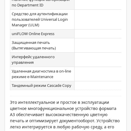
Ст
по Department ID
Средство для аутентификации
пользователей Universal Login
Ст
Manager (ULM)
uniFLOW Online Express
Ст
Защищенная печать
Ст
(Вытягивающая печать)
Интерфейс удаленного
Ст
управления
Удаленная диагностика в on-line
Ст
режиме e-Maintenance
Тандемный режим Cascade Copy
Ст
Это интеллектуальное и простое в эксплуатации
цветное многофункциональное устройство формата
A3 обеспечивает высококачественную цветную
печать и оптимизирует документооборот. Устройство
легко интегрируется в любую рабочую среду, а его