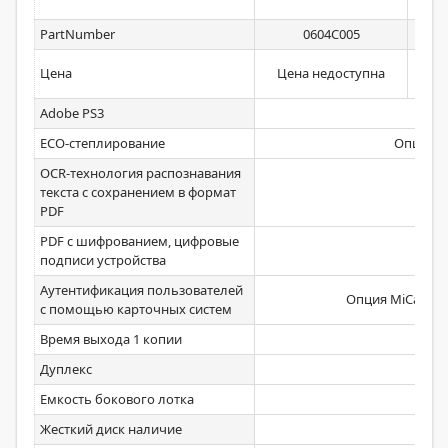
PartNumber
0604C005
Цена
Цена недоступна
Ц
Adobe PS3
Ст
ECO-степлирование
Опция In
OCR-технология распознавания
текста с сохранением в формат
Ст
PDF
PDF с шифрованием, цифровые
Ст
подписи устройства
Аутентификация пользователей
Опция MiCard PL
с помощью карточных систем
Время выхода 1 копии
4,
Дуплекс
Ст
Емкость бокового лотка
Жесткий диск наличие