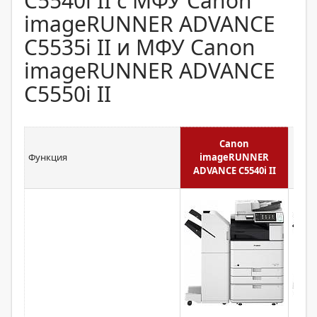
C5540i II с МФУ Canon
imageRUNNER ADVANCE
C5535i II и МФУ Canon
imageRUNNER ADVANCE
C5550i II
Canon
Can
Функция
imageRUNNER
AD
ADVANCE C5540i II