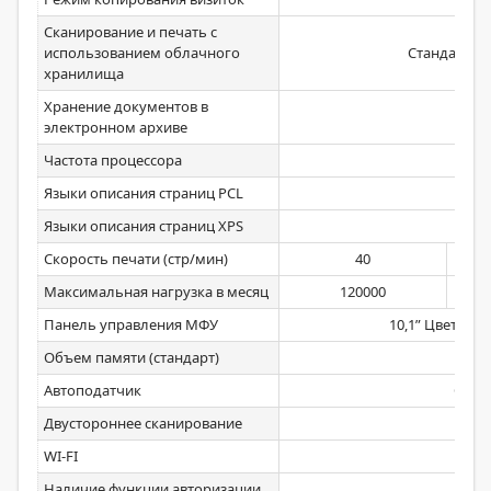
Сканирование и печать с
использованием облачного
Стандартно 
хранилища
Хранение документов в
Ст
электронном архиве
Частота процессора
Языки описания страниц PCL
Ст
Языки описания страниц XPS
Ст
Скорость печати (стр/мин)
40
Максимальная нагрузка в месяц
120000
Панель управления МФУ
10,1” Цветная
Объем памяти (стандарт)
Автоподатчик
Одно
Двустороннее сканирование
Ст
WI-FI
Ст
Наличие функции авторизации