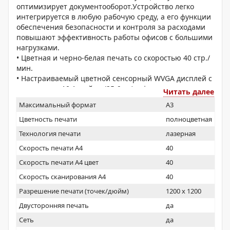
оптимизирует документооборот.Устройство легко
интегрируется в любую рабочую среду, а его функции
обеспечения безопасности и контроля за расходами
повышают эффективность работы офисов с большими
нагрузками.
• Цветная и черно-белая печать со скоростью 40 стр./
мин.
• Настраиваемый цветной сенсорный WVGA дисплей с
диагональю 10,1 дюйма (25,6 см) и функциональными
Читать далее
возможностями смартфона
Максимальный формат
A3
• Функции печати, копирования, сканирования,
отправки, сохранения и опциональная функция факса
Цветность печати
полноцветная
• Емкость до 6 350 листов
Технология печати
лазерная
• Широкие возможности внутриофисной печати и
Скорость печати А4
40
окончательной обработки
• Улучшенные средства обеспечения безопасности
Скорость печати А4 цвет
40
• Удобное управление устройством и группами
Скорость сканирования А4
40
устройств
• Лидирующая в классе энергоэффективность
Разрешение печати (точек/дюйм)
1200 x 1200
Двусторонняя печать
да
Сеть
да