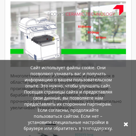
Сайт использует файлы cookie. Они
позволяют узнавать вас и получать
Многолетний опыт исследований и разработок в
информацию о вашем пользовательском
области ударопрочной керамики позволил
опыте. Это нужно, чтобы улучшать сайт.
производителю KYOCERA создать уникальный
Посещая страницы сайта и предоставляя
барабан из аморфного кремния, который по
свои данные, вы позволяете нам
прочности уступает только алмазу, что значительно
предоставлять их сторонним партнерам.
увеличивает износостойкость.
Если согласны, продолжайте
пользоваться сайтом. Если нет –
установите специальные настройки в
браузере или обратитесь в техподдержку.