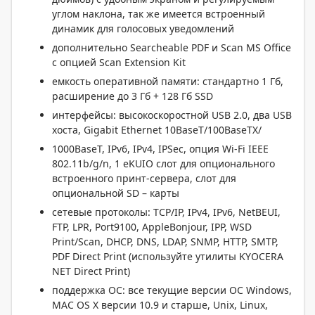
углом наклона, так же имеется встроенный
динамик для голосовых уведомлений
дополнительно Searcheable PDF и Scan MS Office
с опцией Scan Extension Kit
емкость оперативной памяти: стандартно 1 Гб,
расширение до 3 Гб + 128 Гб SSD
интерфейсы: высокоскоростной USB 2.0, два USB
хоста, Gigabit Ethernet 10BaseT/100BaseTX/
1000BaseT, IPv6, IPv4, IPSec, опция Wi-Fi IEEE
802.11b/g/n, 1 eKUIO слот для опционального
встроенного принт-сервера, слот для
опциональной SD – карты
сетевые протоколы: TCP/IP, IPv4, IPv6, NetBEUI,
FTP, LPR, Port9100, AppleBonjour, IPP, WSD
Print/Scan, DHCP, DNS, LDAP, SNMP, HTTP, SMTP,
PDF Direct Print (используйте утилиты KYOCERA
NET Direct Print)
поддержка ОС: все текущие версии ОС Windows,
MAC OS X версии 10.9 и старше, Unix, Linux,