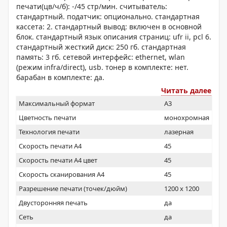
печати(цв/ч/б): -/45 стр/мин. считыватель:
стандартный. податчик: опционально. стандартная
кассета: 2. стандартный вывод: включен в основной
блок. стандартный язык описания страниц: ufr ii, pcl 6.
стандартный жесткий диск: 250 гб. стандартная
память: 3 гб. сетевой интерфейс: ethernet, wlan
(режим infra/direct), usb. тонер в комплекте: нет.
барабан в комплекте: да.
Читать далее
Максимальный формат
A3
Цветность печати
монохромная
Технология печати
лазерная
Скорость печати А4
45
Скорость печати А4 цвет
45
Скорость сканирования А4
45
Разрешение печати (точек/дюйм)
1200 x 1200
Двусторонняя печать
да
Сеть
да