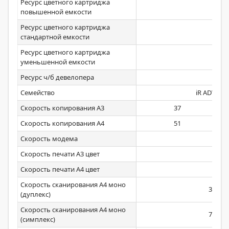
Ресурс цветного картриджа
Нет
повышенной емкости
Ресурс цветного картриджа
Нет
стандартной емкости
Ресурс цветного картриджа
Нет
уменьшенной емкости
Ресурс ч/б девелопера
Нет
Семейство
iR ADV DX 
Скорость копирования А3
37
Скорость копирования А4
51
Скорость модема
33,6
Скорость печати А3 цвет
Нет
Скорость печати А4 цвет
Нет
Скорость сканирования А4 моно
35/270
(дуплекс)
Скорость сканирования А4 моно
70/135
(симплекс)