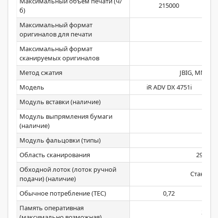
Максимальный объем печати (ч/
215000
б)
Максимальный формат
А3
оригиналов для печати
Максимальный формат
А3
сканируемых оригиналов
Метод сжатия
JBIG, MMR, 
Модель
iR ADV DX 4751i
Модуль вставки (наличие)
Нет
Модуль выпрямления бумаги
Нет
(наличие)
Модуль фальцовки (типы)
Да
Область сканирования
297х43
Обходной лоток (лоток ручной
Стандар
подачи) (наличие)
Обычное потребление (ТЕС)
0,72
Память оперативная
3072
(максимально возможная)