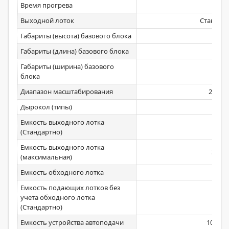
Время прогрева
24
Выходной лоток
Стандар
Габариты (высота) базового блока
822
Габариты (длина) базового блока
608
Габариты (ширина) базового
713
блока
Диапазон масштабирования
25-400
Дырокол (типы)
Да
Емкость выходного лотка
250
(Стандартно)
Емкость выходного лотка
3350
(максимальная)
Емкость обходного лотка
100
Емкость подающих лотков без
учета обходного лотка
1100
(Стандартно)
Емкость устройства автоподачи
100/20