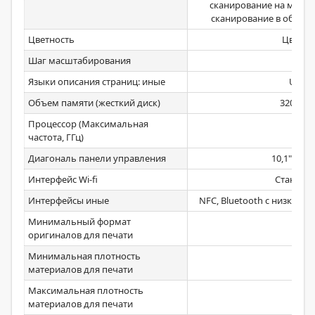
сканирование на мобил
сканирование в облако 
Цветность
Цветно
Шаг масштабирования
1
Языки описания страниц: иные
UFRII
Объем памяти (жесткий диск)
320 / 10
Процессор (Максимальная
1,75
частота, ГГц)
Диагональ панели управления
10,1" (25,8
Интерфейс Wi-fi
Стандар
Интерфейсы иные
NFC, Bluetooth с низким
Минимальный формат
А6
оригиналов для печати
Минимальная плотность
52
материалов для печати
Максимальная плотность
220
материалов для печати