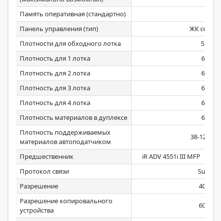
Память оперативная (стандартно)
3072
Панель управления (тип)
ЖК сенсо
Плотности для обходного лотка
52–22
Плотность для 1 лотка
60-220
Плотность для 2 лотка
60-220
Плотность для 3 лотка
60-220
Плотность для 4 лотка
60-220
Плотность материалов в дуплексе
60-105
Плотность поддерживаемых
38-128/38
материалов автоподатчиком
Предшественник
iR ADV 4551i III MFP
Протокол связи
Super G
Разрешение
400х40
Разрешение копировального
600х60
устройства