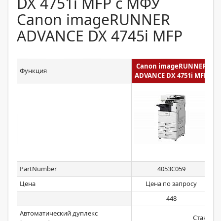
DX 4751i MFP с МФУ
Canon imageRUNNER
ADVANCE DX 4745i MFP
Canon imageRUNNER
C
Функция
ADVANCE DX 4751i MFP
A
PartNumber
4053C059
Цена
Цена по запросу
448
Автоматический дуплекс
Стандар