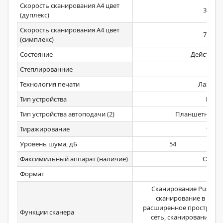
Скорость сканирования А4 цвет
35/270
(дуплекс)
Скорость сканирования А4 цвет
70/135
(симплекс)
Состояние
Действую
Степлированние
Да
Технология печати
Лазерн
Тип устройства
МФУ
Тип устройства автоподачи (2)
Планшетно-пр
Тиражирование
9999
Уровень шума, дБ
54
Факсимильный аппарат (наличие)
Опция
Формат
А3
Сканирование Push, ск
сканирование в Boх, 
расширенное пространст
Функции сканера
сеть, сканирование на