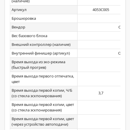
(наличие)
Артикул
4053C005
Брошюровка
Да
Вендор
Canon
Вес базового блока
75
Внешний контроллер (наличие)
Нет
Внутренний финишер (артикул)
Опция
Время выхода из эко-режима
10
(быстрый прогрев)
Время выхода первого отпечатка,
Нет
цвет
Время выхода первой копии, Ч/Б
3,7
(со стекла эскпонирования)
Время выхода первой копии, цвет
Нет
(со стекла эскпонирования)
Время выхода первой копии, цвет
Нет
(через устройство автоподачи)