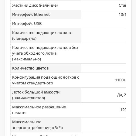
Жесткий диск (наличие)
Стандар
Интерфейс Ethernet
10/100/1
Интерфейс USB
3.0
Количество подающих лотков
2
(стандартно)
Количество подающих лотков без
учета обходного лотка
5
(максимально)
Количество цветов
1
Конфигурация подающих лотков с
1100+2450
учетом стандартного
Лоток большой емкости
Да, 2450; 
(наличие;листов)
Максимальное разрешение
1200х12
печати
Максимальное
1,5
энергопотребление, кВт*ч