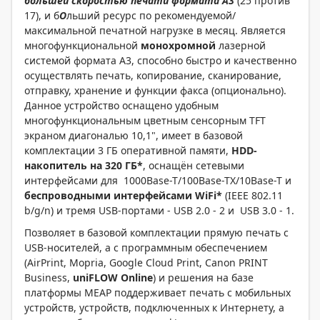
большей скоростью печати формата А3
(25 против
17), и б
О
льший ресурс по рекомендуемой/
максимальной печатной нагрузке в месяц. Является
многофункциональной
монохромной
лазерной
системой формата A3, способно быстро и качественно
осуществлять печать, копирование, сканирование,
отправку, хранение и функции факса (опционально).
Данное устройство оснащено удобным
многофункциональным цветным сенсорным TFT
экраном диагональю 10,1", имеет в базовой
комплектации 3 ГБ оперативной памяти,
HDD-
накопитель на 320 ГБ*
, оснащён сетевыми
интерфейсами для 1000Base-T/100Base-TX/10Base-T и
беспроводными интерфейсами WiFi*
(IEEE 802.11
b/g/n) и тремя USB-портами - USB 2.0 - 2 и USB 3.0 - 1.
Позволяет в базовой комплектации прямую печать с
USB-носителей, а с программным обеспечением
(AirPrint, Mopria, Google Cloud Print, Canon PRINT
Business,
uniFLOW Online
) и решения на базе
платформы MEAP поддерживает печать с мобильных
устройств, устройств, подключенных к Интернету, а