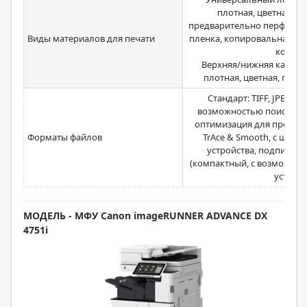
плотная, цветная, п
предварительно перфорир
Виды материалов для печати
пленка, копировальная, эт
конвер
Верхняя/нижняя кассета:
плотная, цветная, пере
Стандарт: TIFF, JPEG, P
возможностью поиска, п
оптимизация для просмотр
Форматы файлов
TrАce & Smooth, с шиф
устройства, подпись по
(компактный, с возможнос
устрой
МОДЕЛЬ
- МФУ Canon imageRUNNER ADVANCE DX
4751i