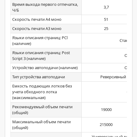
Время выхода первого отпечатка,
3,7
Ч/Б
Скорость печати А4 моно
51
Скорость печати А3 моно
25
Языки описания страниц: PCl
Стандар
(наличие)
Языки описания страниц: Post
Опция
Script 3 (наличие)
Устройство автоподачи (наличие)
Опция
Тип устройства автоподачи
Реверсивный / од
Емкость подающих лотков без
учета обходного лотка
6250
(максиимальная)
Рекомендуемый объем печати
19000
(общий)
Максимальный объем печати
215000
(общий)
Универсальный лоток: 