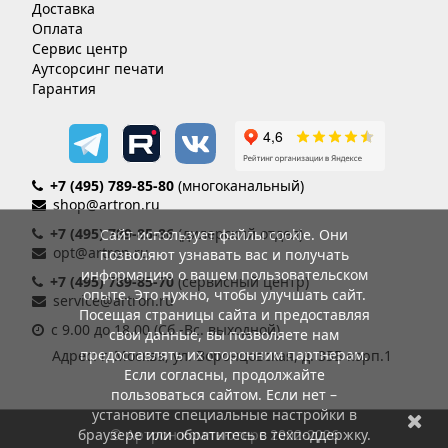
Доставка
Оплата
Сервис центр
Аутсорсинг печати
Гарантия
+7 (495) 789-85-80
(многоканальный)
shop@artron.ru
+7 (495) 789-85-86
(дилерский отдел)
Сайт использует файлы cookie. Они
opt@artron.ru
позволяют узнавать вас и получать
информацию о вашем пользовательском
+7 (495) 789-85-70
(сервисный центр)
опыте. Это нужно, чтобы улучшать сайт.
service@artron.ru
Посещая страницы сайта и предоставляя
с 9.00 до 18.00 (Сб.-Вс. выходной)
свои данные, вы позволяете нам
предоставлять их сторонним партнерам.
Адрес: г. Москва, ул. Воронцовская, д. 35Б корп.1
Если согласны, продолжайте
пользоваться сайтом. Если нет –
установите специальные настройки в
браузере или обратитесь в техподдержку.
© Артрон компьютерс 2002-2026