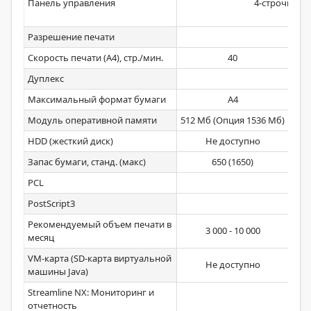
Панель управления
4-строчный 
Разрешение печати
Скорость печати (А4), стр./мин.
40
Дуплекс
Максимальный формат бумаги
A4
Модуль оперативной памяти
512 Мб (Опция 1536 Мб)
HDD (жесткий диск)
Не доступно
Запас бумаги, станд. (макс)
650 (1650)
PCL
PostScript3
Рекомендуемый объем печати в
3 000 - 10 000
месяц
VM-карта (SD-карта виртуальной
Не доступно
машины Java)
Streamline NX: Мониторинг и
отчетность