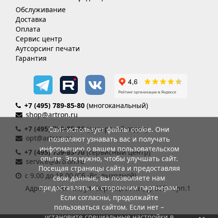
Обслуживание
Доставка
Оплата
Сервис центр
Аутсорсинг печати
Гарантия
+7 (495) 789-85-80
(многоканальный)
shop@artron.ru
+7 (495) 789-85-86
(дилерский отдел)
Сайт использует файлы cookie. Они
opt@artron.ru
позволяют узнавать вас и получать
информацию о вашем пользовательском
+7 (495) 789-85-70
(сервисный центр)
опыте. Это нужно, чтобы улучшать сайт.
service@artron.ru
Посещая страницы сайта и предоставляя
с 9.00 до 18.00 (Сб.-Вс. выходной)
свои данные, вы позволяете нам
предоставлять их сторонним партнерам.
Адрес: г. Москва, ул. Воронцовская, д. 35Б корп.1
Если согласны, продолжайте
пользоваться сайтом. Если нет –
установите специальные настройки в