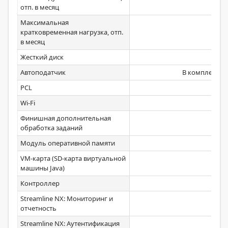
отп. в месяц
Максимальная
кратковременная нагрузка, отп.
в месяц
Жесткий диск
С
Автоподатчик
В комплекте 
PCL
Wi-Fi
Финишная дополнительная
обработка заданий
Модуль оперативной памяти
VM-карта (SD-карта виртуальной
машины Java)
Контроллер
Streamline NX: Мониторинг и
отчетность
Streamline NX: Аутентификация