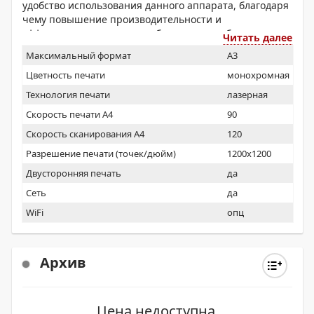
удобство использования данного аппарата, благодаря
чему повышение производительности и
эффективности документооборота может быть
Читать далее
достигнуто буквально одним движением пальцев.
Максимальный формат
A3
Высочайшая скорость печати (90 стр/мин) и
профессиональный уровень ее качества являются
Цветность печати
монохромная
идеальным сочетанием для обеспечения гибкости при
Технология печати
лазерная
больших объемах работы. Разумеется, в современных
Скорость печати А4
90
условиях, когда гарантии безопасности становятся
важнее, чем когда бы то ни было ранее, эта модель
Скорость сканирования А4
120
МФУ готова к тому чтобы помочь вам обеспечить
Разрешение печати (точек/дюйм)
1200x1200
выполнение собственных правил сетевой
безопасности или нормативов, установленных
Двусторонняя печать
да
регулирующим органом, а также максимально
Сеть
да
возможную защиту своих данных.
WiFi
опц
Архив
Цена недоступна