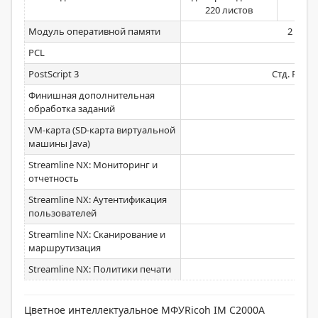
220 листов
100
Модуль оперативной памяти
2 Гб ( 
PCL
Ста
PostScript 3
Стд. PS3, 
Финишная дополнительная
обработка заданий
VM-карта (SD-карта виртуальной
Ста
машины Java)
Streamline NX: Мониторинг и
Ста
отчетность
Streamline NX: Аутентификация
Ста
пользователей
Streamline NX: Сканирование и
Ста
маршрутизация
Streamline NX: Политики печати
Ста
Цветное интеллектуальное МФУRicoh IM C2000A