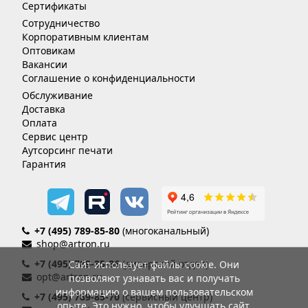
Сертификаты
Сотрудничество
Корпоративным клиентам
Оптовикам
Вакансии
Соглашение о конфиденциальности
Обслуживание
Доставка
Оплата
Сервис центр
Аутсорсинг печати
Гарантия
+7 (495) 789-85-80
(многоканальный)
shop@artron.ru
+7 (495) 789-85-86
(дилерский отдел)
Сайт использует файлы cookie. Они
opt@artron.ru
позволяют узнавать вас и получать
информацию о вашем пользовательском
+7 (495) 789-85-70
(сервисный центр)
опыте. Это нужно, чтобы улучшать сайт.