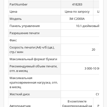
PartNumber
418283
4
Цена
Цена по запросу
Цена 
Модель
IM C2000A
IM
Панель управления
10.1-дюймовый цвет
Разрешение печати
120
Факс
Скорость печати (А4) ч/б (цв.),
20
стр./ мин
Максимальный формат бумаги
А3 (о
Рекомендуемый объем печати,
3 000-10 000
отп. в месяц
Максимальная
кратковременная нагрузка, отп.
4
в месяц
Жесткий диск
Станда
В комплекте
В ко
Автоподатчик
Однопроходный на
Ревер