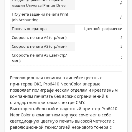
Да
машин Universal Printer Driver
ПО учета заданий печати Print
Да
Job Accounting
Панель оператора
Цветной графический ЖК-
Скорость печати А4 (стр/мин)
50
Скорость печати А3 (стр/мин)
28
Скорость печати А3 цвет (стр/
28
мин)
Революционная новинка в линейке цветных
принтеров OKI, Pro6410 NeonColor впервые
позволяет полиграфическим отделам и креативным
компаниям печатать без всяких ограничений в
стандартном цветовом спектре CMY.
Высокорентабельный и надежный принтер Pro6410
NeonColor в компактном корпусе сочетает в себе
светодиодную цветную печать высокой четкости с
революционной технологией неонового тонера с