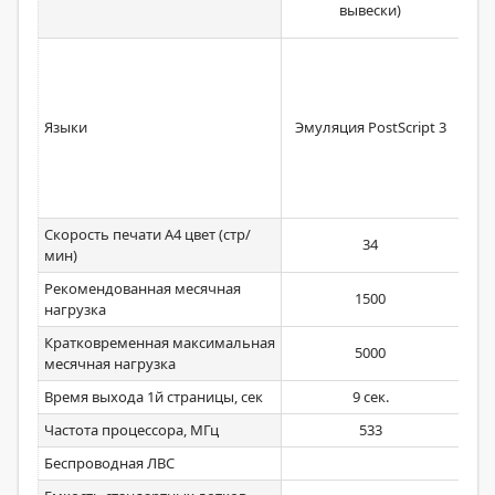
ем
вывески)
PC
Ad
Языки
Эмуляция PostScript 3
форм
Скорость печати А4 цвет (стр/
34
мин)
Рекомендованная месячная
1500
нагрузка
Кратковременная максимальная
5000
месячная нагрузка
Время выхода 1й страницы, сек
9 сек.
Частота процессора, МГц
533
Беспроводная ЛВС