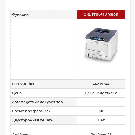
Функция
OKI Pro6410 Neon
PartNumber
44205344
Цена
Цена недоступна
Автоподатчик документов
Время прогрева, сек
60
Двусторонняя печать
Нет
Др
Драйверы
Драйвер PS
Дра