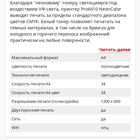
Благодаря "неоновому" тонеру, светящемуся под
воздествием УФ-света, принтер Pro6410 NeonColor
выводит печать за пределы стандартного диапазона
цветов CMYK. Белый тонер позволяет печатать на
тёмных материалах, в том числе на бумагах для
холодного и горячего переноса изображений
практически на любые поверхности.
Читать далее
Максимальный формат
A4
Цветность печати
полноцветная
Технология печати
светодиодная
Скорость печати А4
34
Скорость печати А4 цвет
34
Разрешение печати (точек/дюйм)
1200 x 600
Двусторонняя печать
да
Сеть
да
WiFi
опц