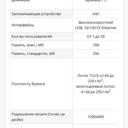
Запоминающее устройство
Нет
Высокоскоростной
10
Интерфейсы
USB, 10/100-TX Ethernet
Кол-во пользователей
От 1 до 20
Память, макс., Мб
768
Память, стандартно, Мб
256
Ло
Мн
Лоток 1/2/3: от 64 до
2
220 г/м
;
Плотность бумаги
Под
многоцелевой лоток:
емко
2
от 64 до 250 г/м
Двус
Разрешение печати (точек на
1200x600
дюйм)