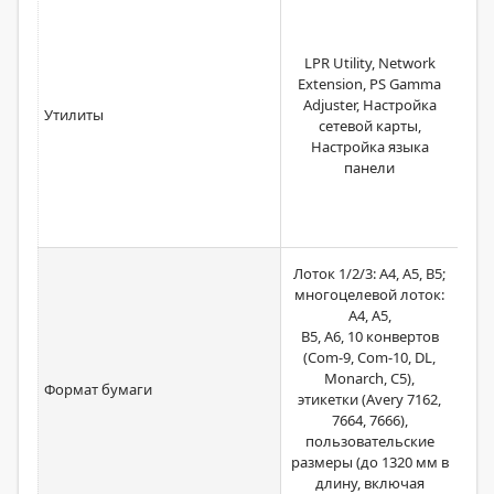
Pr
Pr
En
LPR Utility, Network
A
Extension, PS Gamma
Adjuster, Настройка
Утилиты
Temp
сетевой карты,
Co
Настройка языка
Con
панели
Gam
As
Ло
Лоток 1/2/3: A4, A5, B5;
(до 
многоцелевой лоток:
A4
A4, A5,
Мн
B5, A6, 10 конвертов
A3,
(Com-9, Com-10, DL,
Monarch, C5),
Формат бумаги
п
этикетки (Avery 7162,
фо
7664, 7666),
330
пользовательские
размеры (до 1320 мм в
Под
длину, включая