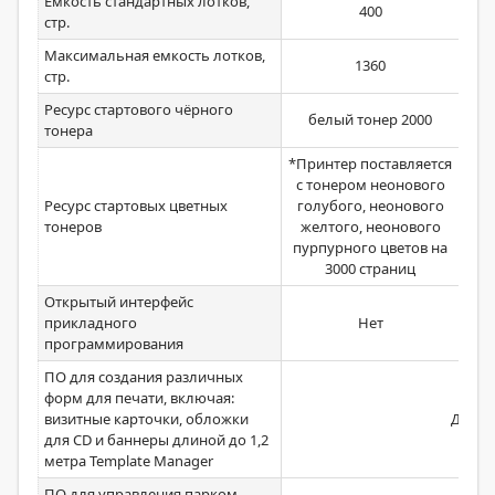
Емкость стандартных лотков,
400
стр.
Максимальная емкость лотков,
1360
стр.
Ресурс стартового чёрного
белый тонер 2000
тонера
*Принтер поставляется
с тонером неонового
Ресурс стартовых цветных
голубого, неонового
тонеров
желтого, неонового
пурпурного цветов на
3000 страниц
Открытый интерфейс
прикладного
Нет
программирования
ПО для создания различных
форм для печати, включая:
визитные карточки, обложки
Да
для CD и баннеры длиной до 1,2
метра Template Manager
ПО для управления парком