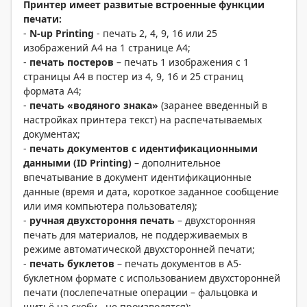
Принтер имеет развитые встроенные функции
печати:
-
N-
up
Printing
- печать 2, 4, 9, 16 или 25
изображений A4 на 1 странице A4;
-
печать постеров
– печать 1 изображения с 1
страницы A4 в постер из 4, 9, 16 и 25 страниц
формата A4;
-
печать «водяного знака»
(заранее введенный в
настройках принтера текст) на распечатываемых
документах;
-
печать документов с идентификационными
данными (
ID
Printing)
– дополнительное
впечатывание в документ идентификационные
данные (время и дата, короткое заданное сообщение
или имя компьютера пользователя);
-
ручная двухстороння печать
– двухсторонняя
печать для материалов, не поддерживаемых в
режиме автоматической двухсторонней печати;
-
печать буклетов
– печать документов в A5-
буклетном формате с использованием двухсторонней
печати (послепечатные операции – фальцовка и
шитьё на скобу - не производятся);