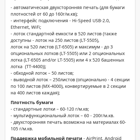
- автоматическая двухсторонняя печать (для бумаги
плотностей от 60 до 160г/м.кв);
- интерфейс подключения - Hi-Speed USB-2.0,
Ethernet, WiFi;
- лоток стандартной емкости в 520 листов (также
доступны - лоток на 250 листов (LT-5505),
лоток на 520 листов (LT-6505) и максимум - до 3
опциональных лотков (LT-5505) или 2 опциональных
лотка (LT-6505 and/or LT-5505) или 4 x 520 башенных
лотка (TT-4400));
- обходной лоток – 50 листов;
- выводной лоток – 250листов (опционально - 4 секции
по 100 листов (MX-4000), конвертируемые в 2 секции
на 400 листов каждая);
Плотность бумаги
- стандартные лотки – 60-120 г/м.кв;
- мультифункциональный лоток – 60 - 200г/м.кв.
- двухсторонняя печать возможна на материалах 60-
105 г/м.кв.
Поддержка
мобильной
печати
- AirPrint, Android