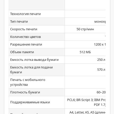
Технология печати
Тип печати
монохромн
Скорость печати
50 стр/мин
Количество цветов
1
Разрешение печати
1200 x 1200 
Объем памяти
512 МБ
Емкость лотка вывода бумаги
250 листо
Емкость лотка для подачи
570 листо
бумаги
Печать с мобильного
устройства
Плотность бумаги
60–200 г/м
PCL6; BR-Script 3; IBM Proprin
Поддерживаемые языки
PDF 1.7; XPS 
A4, Letter, A5, A5 (длинный кр