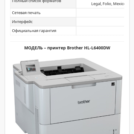
Полный список форматов
Legal, Folio, Mexico Lega
Сетевая печать
Интерфейс
U
Официальная гарантия
МОДЕЛЬ – принтер
Brother
HL-
L6400
DW