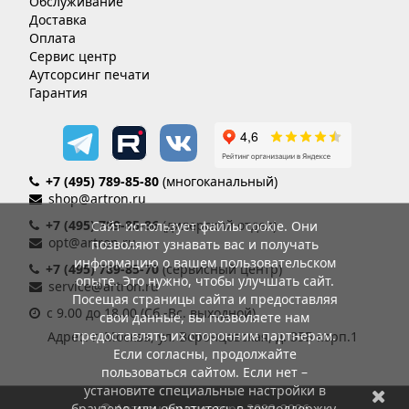
Обслуживание
Доставка
Оплата
Сервис центр
Аутсорсинг печати
Гарантия
+7 (495) 789-85-80
(многоканальный)
shop@artron.ru
+7 (495) 789-85-86
(дилерский отдел)
Сайт использует файлы cookie. Они
opt@artron.ru
позволяют узнавать вас и получать
информацию о вашем пользовательском
+7 (495) 789-85-70
(сервисный центр)
опыте. Это нужно, чтобы улучшать сайт.
service@artron.ru
Посещая страницы сайта и предоставляя
с 9.00 до 18.00 (Сб.-Вс. выходной)
свои данные, вы позволяете нам
предоставлять их сторонним партнерам.
Адрес: г. Москва, ул. Воронцовская, д. 35Б корп.1
Если согласны, продолжайте
пользоваться сайтом. Если нет –
установите специальные настройки в
браузере или обратитесь в техподдержку.
© Артрон компьютерс 2002-2026