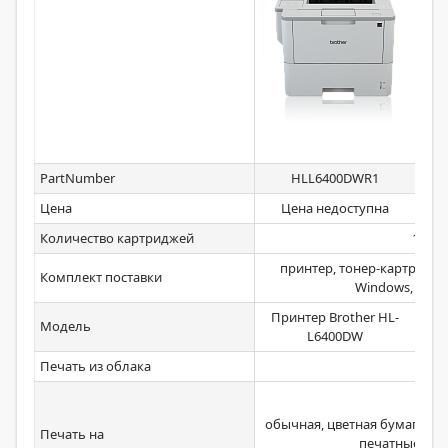
PartNumber
HLL6400DWR1
Цена
Цена недоступна
Количество картриджей
1
принтер, тонер-картридж,
Комплект поставки
Windows, руко
Принтер Brother HL-
Пр
Модель
L6400DW
Печать из облака
обычная, цветная бумага, бу
Печать на
печатные бл