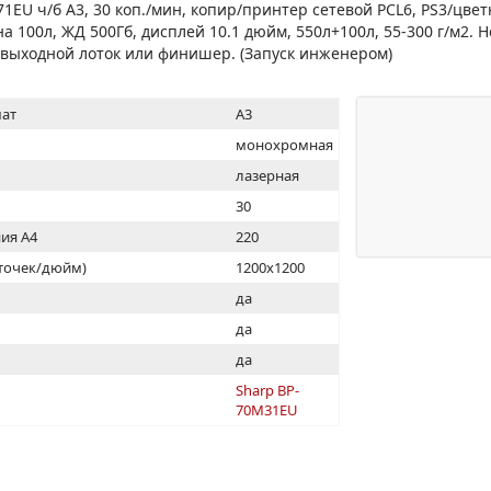
МОН
EU ч/б А3, 30 коп./мин, копир/принтер сетевой PCL6, PS3/цвет
 на 100л, ЖД 500Гб, дисплей 10.1 дюйм, 550л+100л, 55-300 г/м2.
 выходной лоток или финишер. (Запуск инженером)
ат
A3
монохромная
лазерная
30
ия А4
220
(точек/дюйм)
1200x1200
ь
да
да
да
Sharp BP-
70M31EU