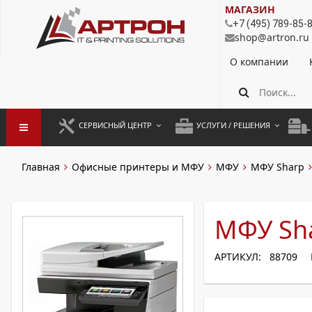
МАГАЗИН
+7 (495) 789-85-
shop@artron.ru
О компании
СЕРВИСНЫЙ ЦЕНТР
УСЛУГИ / РЕШЕНИЯ
ЗАПУСК ОБОРУДОВАНИЯ
АУТСОРСИНГ ПЕЧАТИ
ПОЛ
Главная
Офисные принтеры и МФУ
МФУ
МФУ Sharp
ГАРАНТИЙНЫЙ РЕМОНТ
ПОКОПИЙНАЯ ПЕЧАТЬ
МОН
ДОГОВОРНОЕ ОБСЛУЖИВАНИЕ
КОНТРОЛЬ ПЕЧАТИ
ДУП
МФУ Sh
РЕГЛАМЕНТНЫЕ РАБОТЫ
ЛИЗИНГ
АРТИКУЛ: 88709
ПРОФИЛАКТИКА И ТО
АРЕНДА ОБОРУДОВАНИЯ
РАЗОВЫЕ РЕМОНТЫ