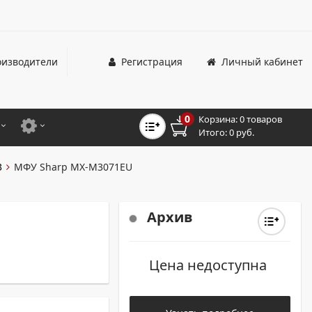
изводители
Регистрация
Личный кабинет
0
Корзина:
0 товаров
Итого:
0 руб.
ЦВЕТНЫЕ
ДЛЯ ОФИСНЫХ ПРИНТЕРОВ И МФУ
3
МФУ Sharp MX-M3071EU
ЦВЕТНЫЕ
ДЛЯ ПРОМЫШЛЕННОЙ ПЕЧАТИ
МОНОХРОМНЫЕ
ДЛЯ ШИРОКОФОРМАТНЫХ СИСТЕМ
Архив
МОНОХРОМНЫЕ
Цена недоступна
НТЕРЫ ДЛЯ ОФИСА
ТНЫЕ ПРИНТЕРЫ