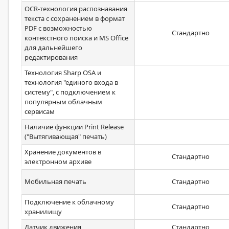
OCR-технология распознавания
текста с сохранением в формат
PDF с возможностью
Стандартно
контекстного поиска и MS Office
для дальнейшего
редактирования
Технология Sharp OSA и
технология "единого входа в
систему", с подключением к
популярным облачным
сервисам
Наличие функции Print Release
("Вытягивающая" печать)
Хранение документов в
Стандартно
электронном архиве
Мобильная печать
Стандартно
Подключение к облачному
Стандартно
хранилищу
Датчик движения
Стандартно