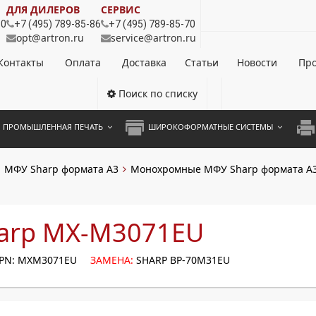
ДЛЯ ДИЛЕРОВ
СЕРВИС
80
+7 (495) 789-85-86
+7 (495) 789-85-70
opt@artron.ru
service@artron.ru
Контакты
Оплата
Доставка
Статьи
Новости
Про
Поиск по списку
ПРОМЫШЛЕННАЯ ПЕЧАТЬ
ШИРОКОФОРМАТНЫЕ СИСТЕМЫ
НОЦВЕТНЫЕ СИСТЕМЫ
ШИРОКОФОРМАТНЫЕ ПРИНТЕРЫ
А3 
МФУ Sharp формата A3
Монохромные МФУ Sharp формата А
ОХРОМНЫЕ СИСТЕМЫ
ИНЖЕНЕРНЫЕ СИСТЕМЫ
А4 
ЛИКАТОРЫ
А3 
arp MX-M3071EU
А4 
PN: MXM3071EU
ЗАМЕНА:
SHARP BP-70M31EU
ПРИ
ЦВЕ