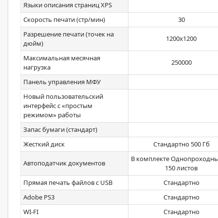
Языки описания страниц XPS
Скорость печати (стр/мин)
30
Разрешение печати (точек на
1200х1200
дюйм)
Максимальная месячная
250000
нагрузка
Панель управления МФУ
Новый пользовательский
интерфейс с «простым
режимом» работы
Запас бумаги (стандарт)
Жесткий диск
Стандартно 500 Гб
В комплекте Однопроходны
Автоподатчик документов
150 листов
Прямая печать файлов с USB
Стандартно
Adobe PS3
Стандартно
WI-FI
Стандартно