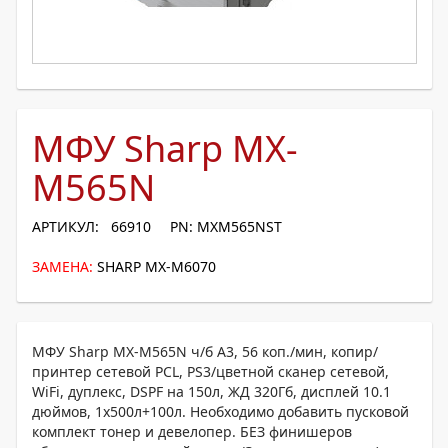
МФУ Sharp MX-
M565N
АРТИКУЛ: 66910
PN: MXM565NST
ЗАМЕНА:
SHARP MX-M6070
МФУ Sharp MX-M565N ч/б А3, 56 коп./мин, копир/
принтер сетевой PCL, PS3/цветной сканер сетевой,
WiFi, дуплекс, DSPF на 150л, ЖД 320Гб, дисплей 10.1
дюймов, 1x500л+100л. Необходимо добавить пусковой
комплект тонер и девелопер. БЕЗ финишеров