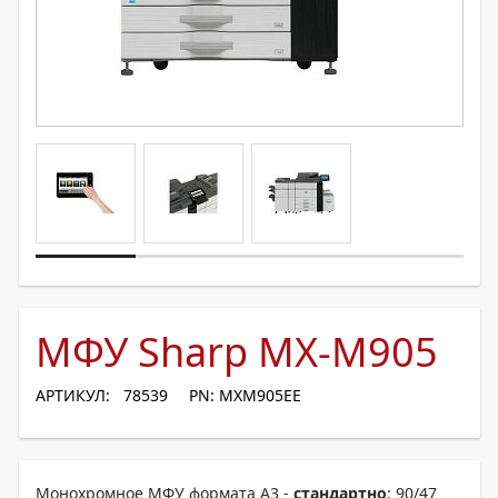
МФУ Sharp MX-M905
АРТИКУЛ: 78539
PN: MXM905EE
Монохромное МФУ формата A3 -
стандартно
: 90/47