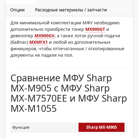
Опции
Расходные материалы / запчасти
Для минимальной комплектации МФУ необходимо
дополнительно приобрести тонер
MX900GT
и
девелопер
MX900GV
, а также лоток ручной подачи
(байпас)
MXMFX1
и любой из дополнительных
финишеров, чтобы отпечатанные / откопированные
документы не падали на пол.
Сравнение МФУ Sharp
MX-M905 с МФУ Sharp
MX-M7570EE и МФУ Sharp
MX-M1055
Функция
Sharp MX-M905
Sha