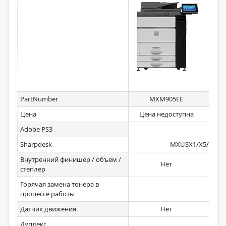
PartNumber
MXM905EE
Цена
Цена недоступна
Це
Adobe PS3
Sharpdesk
MXUSX1/X5/US10/
Внутренний финишер / объем /
Нет
M
степлер
Горячая замена тонера в
процессе работы
Датчик движения
Нет
Дуплекс