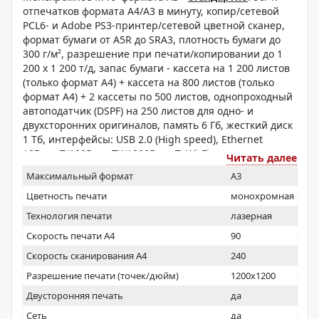
отпечатков формата A4/A3 в минуту, копир/сетевой
PCL6- и Adobe PS3-принтер/сетевой цветной сканер,
формат бумаги от A5R до SRA3, плотность бумаги до
300 г/м², разрешение при печати/копировании до 1
200 х 1 200 т/д, запас бумаги - кассета на 1 200 листов
(только формат A4) + кассета на 800 листов (только
формат A4) + 2 кассеты по 500 листов, однопроходный
автоподатчик (DSPF) на 250 листов для одно- и
двухсторонних оригиналов, память 6 Гб, жесткий диск
1 Тб, интерфейсы: USB 2.0 (High speed), Ethernet
10Base-T/100Base-TX/1000Base-T, Wi-Fi
Читать далее
(IEEE802.11b/n/g), дуплекс, фотобарабан.
Максимальный формат
A3
Цветность печати
монохромная
Технология печати
лазерная
Скорость печати А4
90
Скорость сканирования А4
240
Разрешение печати (точек/дюйм)
1200x1200
Двусторонняя печать
да
Сеть
да