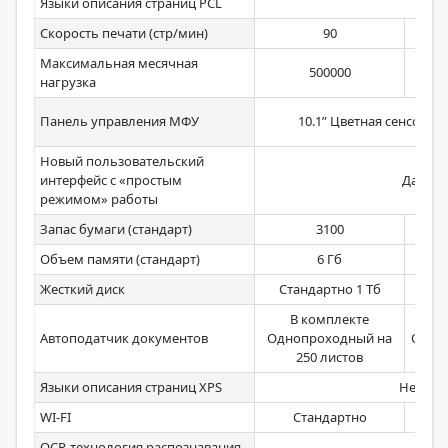
Языки описания страниц PCL
Скорость печати (стр/мин)
90
Максимальная месячная
500000
нагрузка
Панель управления МФУ
10.1” Цветная сенсорна
Новый пользовательский
интерфейс с «простым
Да
режимом» работы
Запас бумаги (стандарт)
3100
Объем памяти (стандарт)
6 Гб
Жесткий диск
Стандартно 1 Тб
Ста
В комплекте
Автоподатчик документов
Однопроходный на
Одноп
250 листов
Языки описания страниц XPS
Нет
WI-FI
Стандартно
О
OCR-технология распознавания