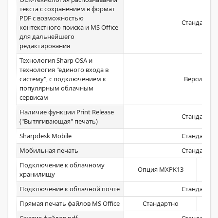
текста с сохранением в формат
PDF с возможностью
Стандартно
контекстного поиска и MS Office
для дальнейшего
редактирования
Технология Sharp OSA и
технология "единого входа в
систему", с подключением к
Версия 5.1
популярным облачным
сервисам
Наличие функции Print Release
Стандартно
("Вытягивающая" печать)
Sharpdesk Mobile
Стандартно
Мобильная печать
Стандартно
Подключение к облачному
Опция MXPK13
хранилищу
Подключение к облачной почте
Стандартно
Прямая печать файлов MS Office
Стандартно
О