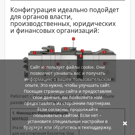
Конфигурация идеально подойдет
для органов власти,
производственных, юридических
и финансовых организаций:
Сайт использует файлы cookie. Они
позволяют узнавать вас и получать
информацию о вашем пользовательском
опыте. Это нужно, чтобы улучшать сайт.
Посещая страницы сайта и предоставляя
Работает с бумагой формата A4, A3 и SRA3.Объем
свои данные, вы позволяете нам
разовой загрузки 8500 листов.
предоставлять их сторонним партнерам.
Если согласны, продолжайте
1. Финишер-брошюровщик
пользоваться сайтом. Если нет –
MXFN22
установите специальные настройки в
браузере или обратитесь в техподдержку.
Эта опция идеально подходит
для изготовления буклетов. Она