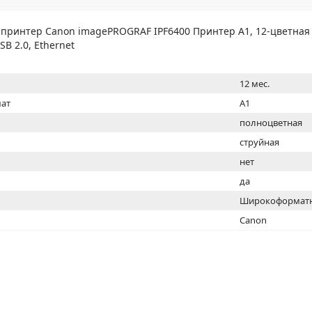
МОН
ринтер Canon imagePROGRAF IPF6400 Принтер A1, 12-цветная 
SB 2.0, Ethernet
12 мес.
ат
A1
полноцветная
струйная
нет
да
Широкоформатн
Canon