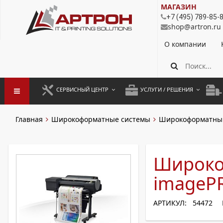
МАГАЗИН
+7 (495) 789-85-
shop@artron.ru
О компании
СЕРВИСНЫЙ ЦЕНТР
УСЛУГИ / РЕШЕНИЯ
ЗАПУСК ОБОРУДОВАНИЯ
АУТСОРСИНГ ПЕЧАТИ
ПОЛ
Главная
Широкоформатные системы
Широкоформатны
ГАРАНТИЙНЫЙ РЕМОНТ
ПОКОПИЙНАЯ ПЕЧАТЬ
МОН
ДОГОВОРНОЕ ОБСЛУЖИВАНИЕ
КОНТРОЛЬ ПЕЧАТИ
ДУП
Широко
РЕГЛАМЕНТНЫЕ РАБОТЫ
ЛИЗИНГ
imageP
ПРОФИЛАКТИКА И ТО
АРЕНДА ОБОРУДОВАНИЯ
АРТИКУЛ: 54472
РАЗОВЫЕ РЕМОНТЫ