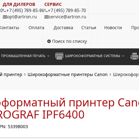
ДЛЯ ДИЛЕРОВ
СЕРВИС
80
+7 (495) 789-85-86
+7 (495) 789-85-70
opt@artron.ru
service@artron.ru
Контакты
Оплата
Доставка
Статьи
Новости
Про
Поиск по списку
ПРОМЫШЛЕННАЯ ПЕЧАТЬ
ШИРОКОФОРМАТНЫЕ СИСТЕМЫ
НОЦВЕТНЫЕ СИСТЕМЫ
ШИРОКОФОРМАТНЫЕ ПРИНТЕРЫ
А3 
й принтер
Широкоформатные принтеры Canon
Широкоформ
ОХРОМНЫЕ СИСТЕМЫ
ИНЖЕНЕРНЫЕ СИСТЕМЫ
А4 
ЛИКАТОРЫ
А3 
форматный принтер Can
А4 
ROGRAF IPF6400
ПРИ
PN: 5339B003
ЦВЕ