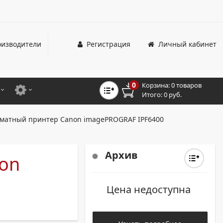
изводители
Регистрация
Личный кабинет
0
Корзина:
0 товаров
Итого:
0 руб.
ЦВЕТНЫЕ
ДЛЯ ОФИСНЫХ ПРИНТЕРОВ И МФУ
атный принтер Canon imagePROGRAF IPF6400
ЦВЕТНЫЕ
ДЛЯ ПРОМЫШЛЕННОЙ ПЕЧАТИ
МОНОХРОМНЫЕ
ДЛЯ ШИРОКОФОРМАТНЫХ СИСТЕМ
Архив
on
МОНОХРОМНЫЕ
Цена недоступна
НТЕРЫ ДЛЯ ОФИСА
ТНЫЕ ПРИНТЕРЫ