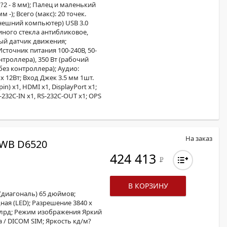
 (?2 - 8 мм); Палец и маленький
 -); Всего (макс): 20 точек.
нешний компьютер) USB 3.0
иного стекла антибликовое,
ный датчик движения;
сточник питания 100-240В, 50-
нтроллера), 350 Вт (рабочий
без контроллера); Аудио:
 12Вт; Вход Джек 3.5 мм 1шт.
n) х1, HDMI х1, DisplayPort х1;
S-232C-IN х1, RS-232C-OUT x1; OPS
На заказ
WB D6520
424 413
Р
В КОРЗИНУ
(диагональ) 65 дюймов;
ая (LED); Разрешение 3840 x
 млрд; Режим изображения Яркий
а / DICOM SIM; Яркость кд/м?