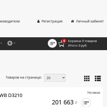
изводители
Регистрация
Личный кабинет
0
Корзина:
0 товаров
Итого:
0 руб.
ЦВЕТНЫЕ
ДЛЯ ОФИСНЫХ ПРИНТЕРОВ И МФУ
ЦВЕТНЫЕ
ДЛЯ ПРОМЫШЛЕННОЙ ПЕЧАТИ
МОНОХРОМНЫЕ
ДЛЯ ШИРОКОФОРМАТНЫХ СИСТЕМ
Товаров на странице:
МОНОХРОМНЫЕ
НТЕРЫ ДЛЯ ОФИСА
На заказ
WB D3210
ТНЫЕ ПРИНТЕРЫ
201 663
Р