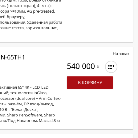
410 кд/м; 16:09; Время отклика 8
к. (только экран), 4 тчк. (с
ора >=10мм, AG pre-treated,
веб-браузеру,
пользования, Удаленная работа
ование текста, горизонтальная,
На заказ
N-65TH1
540 000
Р
В КОРЗИНУ
тивная 65" 4K - LСD, LED
саний; технология inGlass,
cessor (dual core) + Arm Cortex-
карты разъём, DP вход/выход,
0 Вт, "Белая Доска",
и. Sharp PenSoftware, Sharp
льно/Под Наклоном. Масса 48 кг