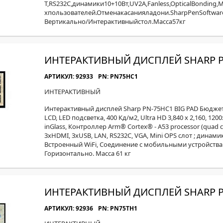
T,RS232С,динамики10+10Вт,UV2A,Fanless,OpticalBondin
хпользователей.Отменакасанияладони.SharpPenSoftware,
Вертикально/Интерактивныйстол.Масса57кг
ИНТЕРАКТИВНЫЙ ДИСПЛЕЙ SHARP P
АРТИКУЛ: 92933
PN: PN75HC1
ИНТЕРАКТИВНЫЙ
Интерактивный дисплей Sharp PN-75HС1 BIG PAD Бюджетн
LСD, LED подсветка, 400 Кд/м2, Ultra HD 3,840 x 2,160, 120
inGlass, Контроллер Arm® Cortex® - A53 processor (quad co
3xHDMI, 3хUSB, LAN, RS232С, VGA, Mini OPS слот ; динамик
Встроенный WiFi, Cоединение с мобильными устройствам
Горизонтально. Масса 61 кг
ИНТЕРАКТИВНЫЙ ДИСПЛЕЙ SHARP P
АРТИКУЛ: 92936
PN: PN75ТН1