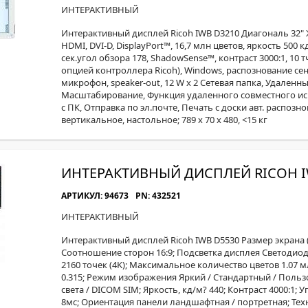
МОН
ИНТЕРАКТИВНЫЙ
Интерактивный дисплей Ricoh IWB D3210 Диагональ 32" ЖК,
HDMI, DVI-D, DisplayPort™, 16,7 млн цветов, яркость 500 к
сек.угол обзора 178, ShadowSense™, контраст 3000:1, 10 тчк
опцией контроллера Ricoh), Windows, распознование сенс
микрофон, speaker-out, 12 W x 2 Сетевая папка, Удаленны
Масштабирование, Функция удаленного совместного ис
с ПК, Отправка по эл.почте, Печать с доски авт. распозн
вертикальное, настольное; 789 x 70 x 480, <15 кг
ИНТЕРАКТИВНЫЙ ДИСПЛЕЙ RICOH I
АРТИКУЛ: 94673
PN: 432521
ИНТЕРАКТИВНЫЙ
Интерактивный дисплей Ricoh IWB D5530 Размер экрана 
Соотношение сторон 16:9; Подсветка дисплея Светодиодн
2160 точек (4K); Максимальное количество цветов 1.07 м
0.315; Режим изображения Яркий / Стандартный / Польз
света / DICOM SIM; Яркость, кд/м? 440; Контраст 4000:1; 
8мс; Ориентация панели ландшафтная / портретная; Те