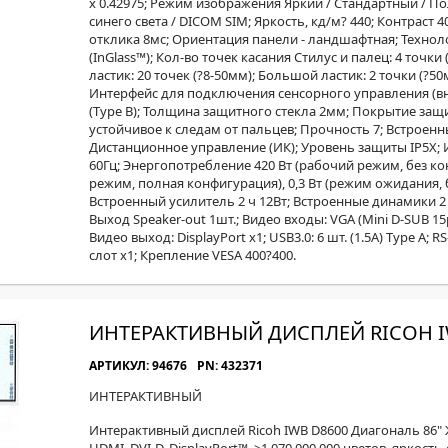
x 0.42975; Режим изображения Яркий / Стандартный / П
синего света / DICOM SIM; Яркость, кд/м? 440; Контраст 4
отклика 8мс; Ориентация панели - ландшафтная; Техно
(InGlass™); Кол-во точек касания Стилус и палец: 4 точки
ластик: 20 точек (?8-50мм); Большой ластик: 2 точки (?50мм
Интерфейс для подключения сенсорного управления (в
(Type B); Толщина защитного стекла 2мм; Покрытие защ
устойчивое к следам от пальцев; Прочность 7; Встроен
Дистанционное управление (ИК); Уровень защиты IP5X; И
60Гц; Энергопотребление 420 Вт (рабочий режим, без ко
режим, полная конфигурация), 0,3 Вт (режим ожидания, 
Встроенный усилитель 2 ч 12Вт; Встроенные динамики 2 х
Выход Speaker-out 1шт.; Видео входы: VGA (Mini D-SUB 15pi
Видео выход: DisplayPort х1; USB3.0: 6 шт. (1.5A) Type A; R
слот х1; Крепление VESA 400?400.
ИНТЕРАКТИВНЫЙ ДИСПЛЕЙ RICOH I
АРТИКУЛ: 94676
PN: 432371
ИНТЕРАКТИВНЫЙ
Интерактивный дисплей Ricoh IWB D8600 Диагональ 86" ЖК,