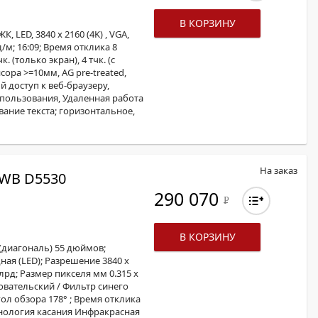
ОХРОМНЫЕ ПРИНТЕРЫ
В КОРЗИНУ
 LED, 3840 x 2160 (4K) , VGA,
д/м; 16:09; Время отклика 8
. (только экран), 4 тчк. (с
ора >=10мм, AG pre-treated,
й доступ к веб-браузеру,
пользования, Удаленная работа
ование текста; горизонтальное,
На заказ
WB D5530
290 070
Р
В КОРЗИНУ
(диагональ) 55 дюймов;
ая (LED); Разрешение 3840 x
лрд; Размер пикселя мм 0.315 x
овательский / Фильтр синего
Угол обзора 178° ; Время отклика
хнология касания Инфракрасная