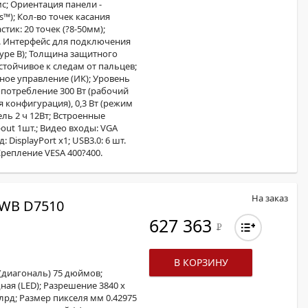
8мс; Ориентация панели -
™); Кол-во точек касания
стик: 20 точек (?8-50мм);
чек. Интерфейс для подключения
ype B); Толщина защитного
стойчивое к следам от пальцев;
ное управление (ИК); Уровень
гопотребление 300 Вт (рабочий
я конфигурация), 0,3 Вт (режим
ль 2 ч 12Вт; Встроенные
-out 1шт.; Видео входы: VGA
: DisplayPort х1; USB3.0: 6 шт.
; Крепление VESA 400?400.
На заказ
WB D7510
627 363
Р
В КОРЗИНУ
(диагональ) 75 дюймов;
ая (LED); Разрешение 3840 x
лрд; Размер пикселя мм 0.42975