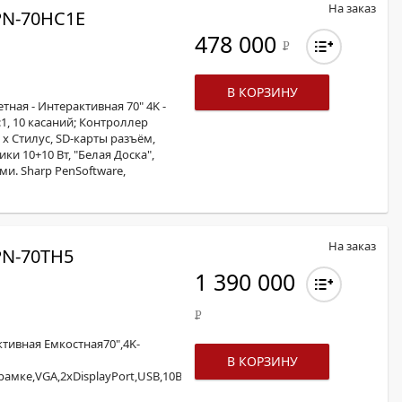
На заказ
N-70HС1E
478 000
Р
В КОРЗИНУ
ная - Интерактивная 70" 4K -
0:1, 10 касаний; Контроллер
2 x Стилус, SD-карты разъём,
ки 10+10 Вт, "Белая Доска",
и. Sharp PenSoftware,
На заказ
N-70TH5
1 390 000
Р
тивная Емкостная70",4K-
В КОРЗИНУ
рамке,VGA,2xDisplayPort,USB,10Base-