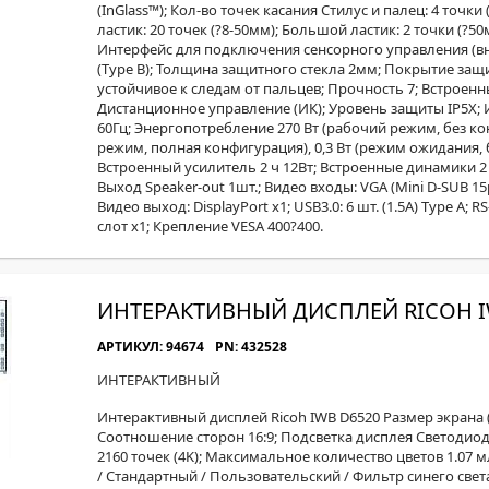
(InGlass™); Кол-во точек касания Стилус и палец: 4 точки
ластик: 20 точек (?8-50мм); Большой ластик: 2 точки (?50мм
Интерфейс для подключения сенсорного управления (в
(Type B); Толщина защитного стекла 2мм; Покрытие защ
устойчивое к следам от пальцев; Прочность 7; Встроен
Дистанционное управление (ИК); Уровень защиты IP5X; И
60Гц; Энергопотребление 270 Вт (рабочий режим, без ко
режим, полная конфигурация), 0,3 Вт (режим ожидания, 
Встроенный усилитель 2 ч 12Вт; Встроенные динамики 2 х
Выход Speaker-out 1шт.; Видео входы: VGA (Mini D-SUB 15pi
Видео выход: DisplayPort х1; USB3.0: 6 шт. (1.5A) Type A; R
слот х1; Крепление VESA 400?400.
ИНТЕРАКТИВНЫЙ ДИСПЛЕЙ RICOH I
АРТИКУЛ: 94674
PN: 432528
ИНТЕРАКТИВНЫЙ
Интерактивный дисплей Ricoh IWB D6520 Размер экрана 
Соотношение сторон 16:9; Подсветка дисплея Светодиодн
2160 точек (4K); Максимальное количество цветов 1.07
/ Стандартный / Пользовательский / Фильтр синего свет