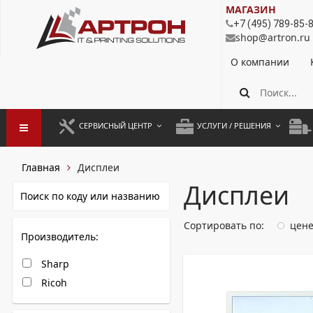
МАГАЗИН
+7 (495) 789-85-
shop@artron.ru
О компании
СЕРВИСНЫЙ ЦЕНТР
УСЛУГИ / РЕШЕНИЯ
ЗАПУСК ОБОРУДОВАНИЯ
АУТСОРСИНГ ПЕЧАТИ
ПОЛ
Главная
Дисплеи
ГАРАНТИЙНЫЙ РЕМОНТ
ПОКОПИЙНАЯ ПЕЧАТЬ
МОН
Дисплеи
ДОГОВОРНОЕ ОБСЛУЖИВАНИЕ
КОНТРОЛЬ ПЕЧАТИ
ДУП
Сортировать по:
цен
Производитель:
РЕГЛАМЕНТНЫЕ РАБОТЫ
ЛИЗИНГ
Sharp
ПРОФИЛАКТИКА И ТО
АРЕНДА ОБОРУДОВАНИЯ
Ricoh
РАЗОВЫЕ РЕМОНТЫ