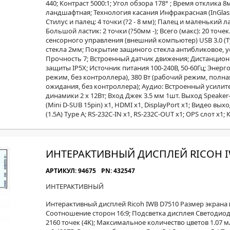
440; Контраст 5000:1; Угол обзора 178° ; Время отклика 
ландшафтная; Технология касания Инфракрасная (InGlass
Стилус и палец: 4 точки (?2 - 8 мм); Палец и маленький ла
Большой ластик: 2 точки (?50мм -); Всего (макс): 20 то
сенсорного управления (внешний компьютер) USB 3.0 (T
стекла 2мм; Покрытие защиного стекла антибликовое, у
Прочность 7; Встроенный датчик движения; Дистанцион
защиты IP5X; Источник питания 100-240В, 50-60Гц; Энер
режим, без контроллера), 380 Вт (рабочий режим, полна
ожидания, без контроллера); Аудио: Встроенный усилите
динамики 2 х 12Вт; Вход Джек 3.5 мм 1шт. Выход Speaker
(Mini D-SUB 15pin) х1, HDMI х1, DisplayPort х1; Видео выход
(1.5A) Type A; RS-232C-IN х1, RS-232C-OUT x1; OPS слот х1
ИНТЕРАКТИВНЫЙ ДИСПЛЕЙ RICOH I
АРТИКУЛ: 94675
PN: 432547
ИНТЕРАКТИВНЫЙ
Интерактивный дисплей Ricoh IWB D7510 Размер экрана 
Соотношение сторон 16:9; Подсветка дисплея Светодиодн
2160 точек (4K); Максимальное количество цветов 1.07 м