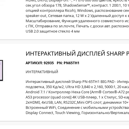
HDMI, DVI-D, DisplayPort™, >1 070 000 000 цветов, яркость 
сек.угол обзора 178, ShadowSense™, контраст. 1 200:1, 10 тч
опцией контроллера Ricoh), Windows, распознование сенс
speaker-out, Сетевая папка, 12 W x 2 Удаленный доступ к 
Масштабирование, Функция удаленного совместного ис
с ПК, Отправка по эл.почте, Печать с доски авт. распозн
USB 2.0 защитное стекло 4 мм
ИНТЕРАКТИВНЫЙ ДИСПЛЕЙ SHARP P
АРТИКУЛ: 92935
PN: PN65ТН1
ИНТЕРАКТИВНЫЙ
Интерактивный дисплей Sharp PN-65TH1 BIG PAD - Интерак
подсветка, 350 Кд/м2, Ultra HD 3,840 x 2,160, 5000:1, 20 ка
Android 7.1 / Контроллер Hexa Core [Arm® Cortex®-A72 pro
A53 processor (quad core)] 4K USB-плеер, 1 x Стилус, SD-
2xHDMI, 4хUSB, LAN, RS232С,Mini OPS слот; динамики 10+1
Встроенный WiFi, Cоединение с мобильными устройствам
Display Connect, Touch Viewing, Горизонтально/Вертика