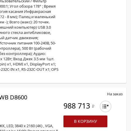
ользовательский / Фильтр
000:1; Угол обзора 178° ; Время
логия касания Инфракрасная
 (?2 - 8 мм); Палец и маленький
 -); Всего (макс): 20 точек.
нешний компьютер) USB 3.0
иного стекла антибликовое,
ный датчик движения;
сточник питания 100-240В, 50-
нтроллера), 500 Вт (рабочий
без контроллера); Аудио:
 12Вт; Вход Джек 3.5 мм 1шт.
n) х1, HDMI х1, DisplayPort х1;
S-232C-IN х1, RS-232C-OUT x1; OPS
На заказ
WB D8600
988 713
Р
В КОРЗИНУ
 LED, 3840 x 2160 (4K) , VGA,