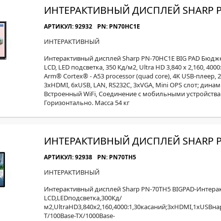
ИНТЕРАКТИВНЫЙ ДИСПЛЕЙ SHARP P
АРТИКУЛ: 92932
PN: PN70HC1E
ИНТЕРАКТИВНЫЙ
Интерактивный дисплей Sharp PN-70HС1E BIG PAD Бюджет
LСD, LED подсветка, 350 Кд/м2, Ultra HD 3,840 x 2,160, 400
Arm® Cortex® - A53 processor (quad core), 4K USB-плеер, 
3xHDMI, 6хUSB, LAN, RS232С, 3xVGA, Mini OPS слот; динами
Встроенный WiFi, Cоединение с мобильными устройствам
Горизонтально. Масса 54 кг
ИНТЕРАКТИВНЫЙ ДИСПЛЕЙ SHARP P
АРТИКУЛ: 92938
PN: PN70TH5
ИНТЕРАКТИВНЫЙ
Интерактивный дисплей Sharp PN-70TH5 BIGPAD-Интерак
LСD,LEDподсветка,300Кд/
м2,UltraHD3,840x2,160,4000:1,30касаний;3xHDMI,1xUSBна
T/100Base-TX/1000Base-