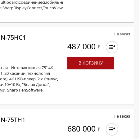
g,Multiboard,Cоединениесмобильнымиустройствами.Активныйстилусспо
SharpDisplayConnect,TouchViewing,24/7.MINIOPS.Горизонтально/
На заказ
N-75HС1
487 000
Р
В КОРЗИНУ
ая - Интерактивная 75" 4K -
0:1, 20 касаний; технология
re), 4K USB-плеер, 2 x Стилус,
и 10+10 Вт, "Белая Доска",
и. Sharp PenSoftware,
На заказ
N-75TH1
680 000
Р