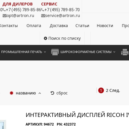
ДЛЯ ДИЛЕРОВ
СЕРВИС
80
+7 (495) 789-85-86
+7 (495) 789-85-70
opt@artron.ru
service@artron.ru
Контакты
Оплата
Доставка
Статьи
Новости
Про
Поиск по списку
ПРОМЫШЛЕННАЯ ПЕЧАТЬ
ШИРОКОФОРМАТНЫЕ СИСТЕМЫ
НОЦВЕТНЫЕ СИСТЕМЫ
ШИРОКОФОРМАТНЫЕ ПРИНТЕРЫ
А3 
ОХРОМНЫЕ СИСТЕМЫ
ИНЖЕНЕРНЫЕ СИСТЕМЫ
А4 
ЛИКАТОРЫ
А3 
1
2
След.
е
названию
сброс
А4 
ПРИ
ИНТЕРАКТИВНЫЙ ДИСПЛЕЙ RICOH I
ЦВЕ
АРТИКУЛ: 94672
PN: 432372