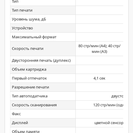
Тип
Тип печати
Уровень шума, дБ
Устройство
Максимальный формат
80 стр/мин (A4); 40 стр/
70 
Скорость печати
мин (A3)
Двусторонняя печать (дуплекс)
Объем картриджа
Первый отпечаток
4,1 сек
Разрешение печати
Тип автоподатчика
двусторон
Скорость сканирования
120 стр/мин (односто
Факс
Дисплей
цветной сенсорный д
Объем памяти