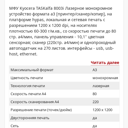
МФУ Kyocera TASKalfa 8003i Лазерное монохромное
устройство формата a3 [принтер/сканер/копир], на
платформе hypas, локальная и сетевая печать с
разрешением 1200 x 1200 dpi, на носителях
плотностью 60-300 г/м.кв., со скоростью печати до 80
стр. а4/мин, панель управления - 10,1" цветная
сенсорная; сканер (220стр. а4/мин) и однопроходный
автоподатчик на 270 листов. интерфейсы - usb, usb-
host, ethernet.
Читать далее
Максимальный формат
A3
Цветность печати
монохромная
Технология печати
лазерная
Скорость печати А4
80
Скорость сканирования А4
220
Разрешение печати (точек/дюйм)
1200 x 1200
Двусторонняя печать
да
Сеть
да