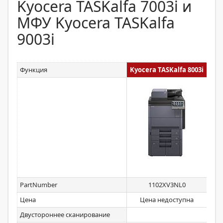
Kyocera TASKalfa 7003i и
МФУ Kyocera TASKalfa
9003i
Функция
Kyocera TASKalfa 8003i
Kyo
PartNumber
1102XV3NL0
Цена
Цена недоступна
Двустороннее сканирование