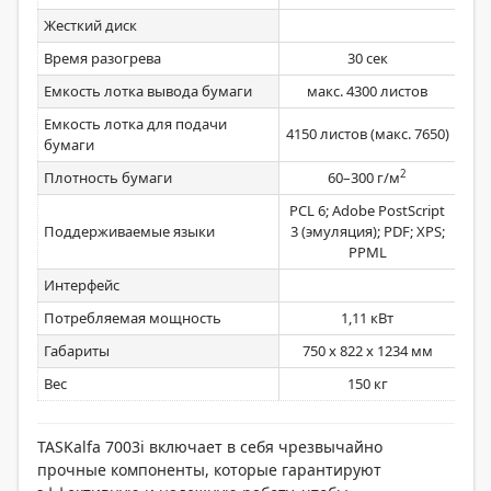
Жесткий диск
Время разогрева
30 сек
Емкость лотка вывода бумаги
макс. 4300 листов
500
Емкость лотка для подачи
4150 листов (макс. 7650)
1150
бумаги
2
Плотность бумаги
60–300 г/м
PCL 6; Adobe PostScript
PCL
Поддерживаемые языки
3 (эмуляция); PDF; XPS;
Ado
PPML
Интерфейс
Потребляемая мощность
1,11 кВт
Габариты
750 x 822 x 1234 мм
6
Вес
150 кг
TASKalfa 7003i включает в себя чрезвычайно
прочные компоненты, которые гарантируют