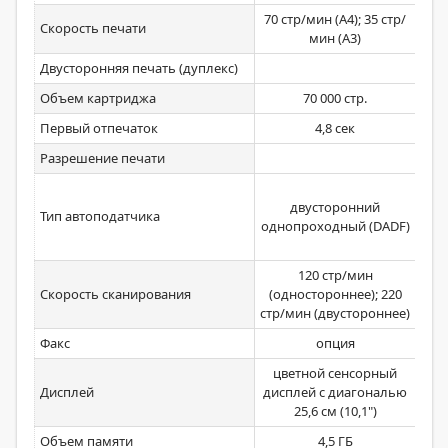
70 стр/мин (A4); 35 стр/
60 
Скорость печати
мин (A3)
Двусторонняя печать (дуплекс)
Объем картриджа
70 000 стр.
Первый отпечаток
4,8 сек
Разрешение печати
двусторонний
Тип автоподатчика
однопроходный (DADF)
120 стр/мин
Скорость сканирования
(одностороннее); 220
стр/мин (двустороннее)
Факс
опция
цветной сенсорный
цве
Дисплей
дисплей с диагональю
диа
25,6 см (10,1")
Объем памяти
4,5 ГБ