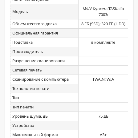
МФУ Kyocera TASKalfa
МФ
Модель
7003i
Объем жесткого диска
8 ГБ (SSD); 320 ГБ (HDD)
8
Официальная гарантия
Подставка
в комплекте
Производитель
Разрешение сканирования
Сетевая печать
Сканирование с компьютера
TWAIN; WIA
Технология печати
Тип
Тип печати
Уровень шума, дБ
75 дБ
Устройство
Максимальный формат
A3+