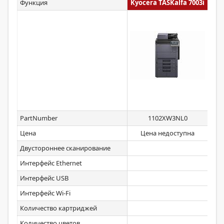
Функция
Kyocera TASKalfa 7003i
Kyo
PartNumber
1102XW3NL0
Цена
Цена недоступна
Двустороннее сканирование
Интерфейс Ethernet
Интерфейс USB
Интерфейс Wi-Fi
Количество картриджей
Количество цветов