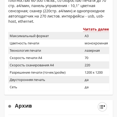
плотностью 60-300 г/м.кв., со скоростью печати до 70
стр. а4/мин, панель управления - 10,1" цветная
сенсорная; сканер (220стр. а4/мин) и однопроходное
автоподатчик на 270 листов. интерфейсы - usb, usb-
host, ethernet.
Читать далее
Максимальный формат
A3
Цветность печати
монохромная
Технология печати
лазерная
Скорость печати А4
70
Скорость сканирования А4
220
Разрешение печати (точек/дюйм)
1200 x 1200
Двусторонняя печать
да
Сеть
да
Архив