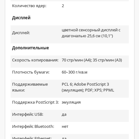
Количество ядер:
2
Дисплей
цветной сенсорный дисплей с
Дисплей:
диагональю 25,6 см (10,1")
Дополнительные
Скорость копирования:
70 стр/мин (A4); 35 стр/мин (A3)
Плотность бумаги:
60–300 г/кв.м
Поддерживаемые
PCL 6; Adobe PostScript 3
языки:
(эмуляция); PDF; XPS; PPML
Поддержка PostScript 3:
эмуляция
Интерфейс USB:
да
Интерфейс Bluetooth:
нет
Интерфейс Ethernet:
да