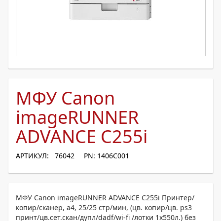
МФУ Canon
imageRUNNER
ADVANCE C255i
АРТИКУЛ: 76042
PN: 1406C001
МФУ Canon imageRUNNER ADVANCE C255i Принтер/
копир/сканер, а4, 25/25 стр/мин, (цв. копир/цв. ps3
принт/цв.сет.скан/дупл/dadf/wi-fi /лотки 1х550л.) без