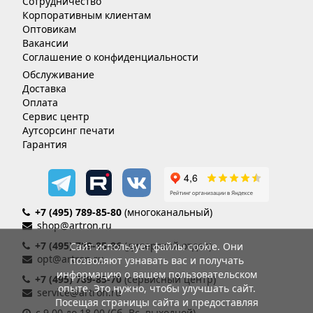
Сотрудничество
Корпоративным клиентам
Оптовикам
Вакансии
Соглашение о конфиденциальности
Обслуживание
Доставка
Оплата
Сервис центр
Аутсорсинг печати
Гарантия
+7 (495) 789-85-80
(многоканальный)
shop@artron.ru
+7 (495) 789-85-86
(дилерский отдел)
Сайт использует файлы cookie. Они
opt@artron.ru
позволяют узнавать вас и получать
информацию о вашем пользовательском
+7 (495) 789-85-70
(сервисный центр)
опыте. Это нужно, чтобы улучшать сайт.
service@artron.ru
Посещая страницы сайта и предоставляя
с 9.00 до 18.00 (Сб.-Вс. выходной)