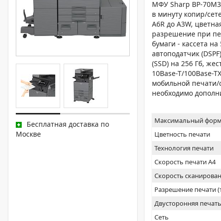
МФУ Sharp BP-70M3
в минуту копир/сет
A6R до A3W, цветна
разрешение при печа
бумаги - кассета на
автоподатчик (DSPF)
(SSD) на 256 Гб, же
10Base-T/100Base-TX
мобильной печати/
необходимо дополн
Максимальный форм
Бесплатная доставка по
Москве
Цветность печати
Технология печати
Скорость печати А4
Скорость сканирован
Разрешение печати 
Двусторонняя печат
Сеть