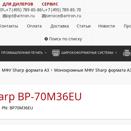
ДЛЯ ДИЛЕРОВ
СЕРВИС
80
+7 (495) 789-85-86
+7 (495) 789-85-70
opt@artron.ru
service@artron.ru
Контакты
Оплата
Доставка
Статьи
Новости
Про
Поиск по списку
ПРОМЫШЛЕННАЯ ПЕЧАТЬ
ШИРОКОФОРМАТНЫЕ СИСТЕМЫ
НОЦВЕТНЫЕ СИСТЕМЫ
ШИРОКОФОРМАТНЫЕ ПРИНТЕРЫ
А3 
МФУ Sharp формата A3
Монохромные МФУ Sharp формата А
ОХРОМНЫЕ СИСТЕМЫ
ИНЖЕНЕРНЫЕ СИСТЕМЫ
А4 
ЛИКАТОРЫ
А3 
arp BP-70M36EU
А4 
PN: BP70M36EU
ПРИ
ЦВЕ