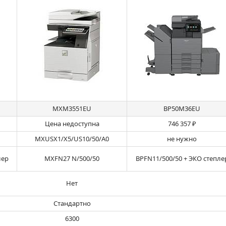
MXM3551EU
BP50M36EU
Цена недоступна
746 357 ₽
MXUSX1/X5/US10/50/A0
не нужно
лер
MXFN27 N/500/50
BPFN11/500/50 + ЭКО степле
Нет
Стандартно
6300