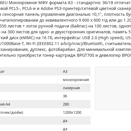
МОН
6EU Монохромное МФУ формата A3 - стандартно: 36/18 отпечат
евой PCL5-, PCL6-и и Adobe PS3-принтер/сетевой цветной сканер
я сенсорная панель управления диагональю 10,1", плотность бум
ти/копировании до эквивалентного 9 600 x 600 т/д или до 1 200
 550 листов + лоток ручной подачи (байпас) на 100 листов, одн
 на 300 листов для одно- и двухсторонних оригиналов, память 5
сткий диск (eMMC) на 16 Гб, интерфейсы: USB 2.0 (High speed), US
/1000Base-T, Wi-Fi (IEEE802.11 a/b/g/n/ac)/Bluetooth, считывател
сканирования, дуплекс, фотобарабан. Для минимальной компл
ительно приобрести тонер-картридж BPGT700 и девелопер BPG
ат
A3
монохромная
лазерная
36
ия А4
280
(точек/дюйм)
1200x1200
ь
да
да