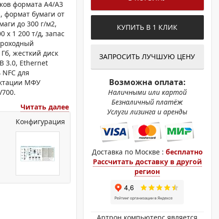
ОХРОМНЫЕ ПРИНТЕРЫ
ков формата A4/A3
, формат бумаги от
аги до 300 г/м2,
КУПИТЬ В 1 КЛИК
 х 1 200 т/д, запас
опроходный
 Гб, жесткий диск
ЗАПРОСИТЬ ЛУЧШУЮ ЦЕНУ
B 3.0, Ethernet
ь NFC для
Возможна оплата:
ектации МФУ
V700.
Наличными или картой
Безналичный платёж
Читать далее
Услуги лизинга и аренды
Конфигурация
Доставка по Москве :
бесплатно
Рассчитать доставку в другой
регион
Артрон компьютерс является