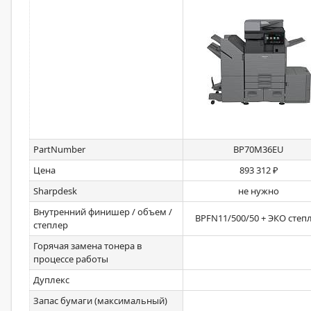
PartNumber
BP70M36EU
Цена
893 312 ₽
Sharpdesk
не нужно
Внутренний финишер / объем /
BPFN11/500/50 + ЭКО степ
степлер
Горячая замена тонера в
процессе работы
Дуплекс
Запас бумаги (максимальный)