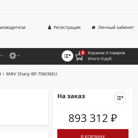
изводители
Регистрация
Личный кабинет
0
Корзина:
0 товаров
Итого:
0 руб.
ЦВЕТНЫЕ
ДЛЯ ОФИСНЫХ ПРИНТЕРОВ И МФУ
3
МФУ Sharp BP-70M36EU
ЦВЕТНЫЕ
ДЛЯ ПРОМЫШЛЕННОЙ ПЕЧАТИ
МОНОХРОМНЫЕ
ДЛЯ ШИРОКОФОРМАТНЫХ СИСТЕМ
На заказ
МОНОХРОМНЫЕ
893 312
₽
НТЕРЫ ДЛЯ ОФИСА
ТНЫЕ ПРИНТЕРЫ
В КОРЗИНУ