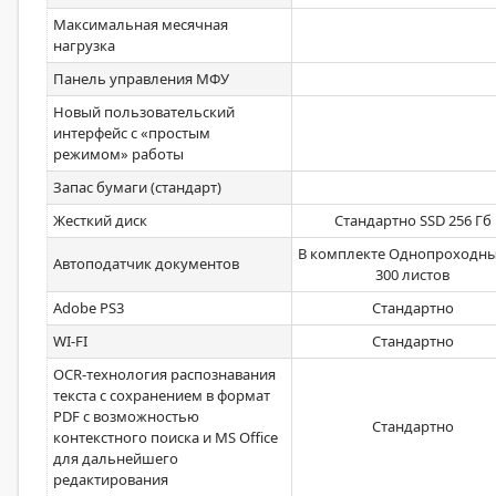
Максимальная месячная
нагрузка
Панель управления МФУ
Новый пользовательский
интерфейс с «простым
режимом» работы
Запас бумаги (стандарт)
Жесткий диск
Стандартно SSD 256 Гб
В комплекте Однопроходны
Автоподатчик документов
300 листов
Adobe PS3
Стандартно
WI-FI
Стандартно
OCR-технология распознавания
текста с сохранением в формат
PDF с возможностью
Стандартно
контекстного поиска и MS Office
для дальнейшего
редактирования