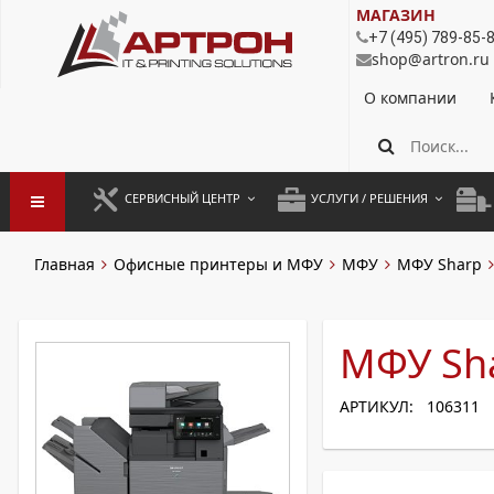
МАГАЗИН
+7 (495) 789-85-
shop@artron.ru
О компании
СЕРВИСНЫЙ ЦЕНТР
УСЛУГИ / РЕШЕНИЯ
ЗАПУСК ОБОРУДОВАНИЯ
АУТСОРСИНГ ПЕЧАТИ
ПОЛ
Главная
Офисные принтеры и МФУ
МФУ
МФУ Sharp
ГАРАНТИЙНЫЙ РЕМОНТ
ПОКОПИЙНАЯ ПЕЧАТЬ
МОН
ДОГОВОРНОЕ ОБСЛУЖИВАНИЕ
КОНТРОЛЬ ПЕЧАТИ
ДУП
МФУ Sh
РЕГЛАМЕНТНЫЕ РАБОТЫ
ЛИЗИНГ
АРТИКУЛ: 106311
ПРОФИЛАКТИКА И ТО
АРЕНДА ОБОРУДОВАНИЯ
РАЗОВЫЕ РЕМОНТЫ