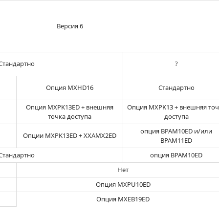
Версия 6
Стандартно
?
Опция MXHD16
Стандартно
Опция MXPK13ED + внешняя
Опция MXPK13 + внешняя точ
точка доступа
доступа
опция BPAM10ED и/или
Опции MXPK13ED + XXAMX2ED
BPAM11ED
Стандартно
опция BPAM10ED
Нет
Опция MXPU10ED
Опция MXEB19ED