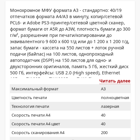
Монохромное МФУ формата A3 - стандартно: 40/19
отпечатков формата A4/A3 в минуту, копир/сетевой
PCL6- и Adobe PS3-принтер/сетевой цветной сканер,
формат бумаги от A5R до A3W, плотность бумаги до 300
г/м², разрешение при печати/копировании до
эквивалентного 9 600 x 600 т/д или до 1 200 х 1 200 т/д,
запас бумаги - кассета на 550 листов + лоток ручной
подачи (байпас) на 100 листов, однопроходный
автоподатчик (DSPF) на 150 листов для одно- и
двухсторонних оригиналов, память 5 Гб, жесткий диск
500 Гб, интерфейсы: USB 2.0 (High speed), Ethernet
10Base-T/100Base-TX/1000Base-T, Wi-Fi
Читать далее
(IEEE802.11b/n/g), считыватель NFC для мобильной
Максимальный формат
A3
печати/сканирования, дуплекс, фотобарабан.
Цветность печати
полноцветная
Технология печати
лазерная
Скорость печати А4
40
Скорость печати А4 цвет
40
Скорость сканирования А4
200