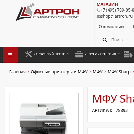
МАГАЗИН
+7 (495) 789-85-
shop@artron.ru
О компании
СЕРВИСНЫЙ ЦЕНТР
УСЛУГИ / РЕШЕНИЯ
ЗАПУСК ОБОРУДОВАНИЯ
АУТСОРСИНГ ПЕЧАТИ
ПОЛ
Главная
Офисные принтеры и МФУ
МФУ
МФУ Sharp
ГАРАНТИЙНЫЙ РЕМОНТ
ПОКОПИЙНАЯ ПЕЧАТЬ
МОН
ДОГОВОРНОЕ ОБСЛУЖИВАНИЕ
КОНТРОЛЬ ПЕЧАТИ
ДУП
МФУ Sh
РЕГЛАМЕНТНЫЕ РАБОТЫ
ЛИЗИНГ
АРТИКУЛ: 78893
ПРОФИЛАКТИКА И ТО
АРЕНДА ОБОРУДОВАНИЯ
РАЗОВЫЕ РЕМОНТЫ