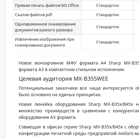
Прямая печать файлов MS Office
Стандартно
Сжатие файлов pdf
Стандартно
Одновременное сканирование
Стандартно
документов разного размера
Извлечение изображения при
Стандартно
сканировании документа
Новое монохромное МФУ формата A4 Sharp MX-B35
формата А3 в компактном стильном исполнении.
Целевая аудитория MX-B355WEE
Потенциальные заказчики все чаще интересуются о
было основано на единых принципах.
Новая линейка оборудования Sharp MX-B35х/B45х н
множество преимуществ в сравнении с конкурентам
оборудования А3 формата.
Совмещая в офисах серию Sharp MX-B35х/B45х с обо
конфигурации печатной среды предприятий любого м