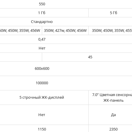
550
1 Гб
5 Гб
Стандартно
50W, 450W, 355W, 456W
350W, 427w, 450W, 456W
350W, 450W, 355W, 45
0,47
Нет
45
600х600
100000
7.0” Цветная сенсорн
5 строчный ЖК-дисплей
ЖК-панель
Нет
Да
1150
2350