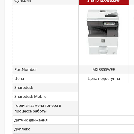
Функция
Sharp MX-B355W
PartNumber
MXB355WEE
Цена
Цена недоступна
Sharpdesk
Sharpdesk Mobile
Горячая замена тонера в
процессе работы
Датчик движения
Дуплекс