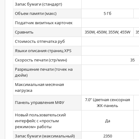
Запас бумаги (стандарт)
Объем памяти (макс)
5 Гб
Податчик визитных карточек
Сравнить
350W, 450W, 355W, 455W
3
Стоимость отпечатка руб
Языки описания страниц XPS
Скорость печати (стр/мин)
35
Разрешение печати (точек на
дюйм)
Максимальная месячная
нагрузка
7.0” Цветная сенсорная
Панель управления МФУ
ЖК-панель
Новый пользовательский
интерфейс с «простым
Да
режимом» работы
Запас бумаги (максимальный)
2350