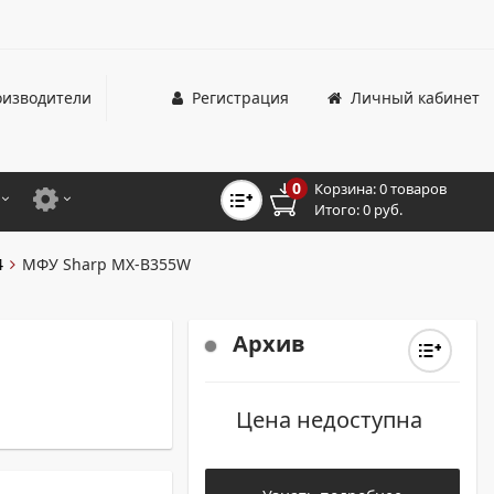
изводители
Регистрация
Личный кабинет
0
Корзина:
0 товаров
Итого:
0 руб.
ЦВЕТНЫЕ
ДЛЯ ОФИСНЫХ ПРИНТЕРОВ И МФУ
4
МФУ Sharp MX-B355W
ЦВЕТНЫЕ
ДЛЯ ПРОМЫШЛЕННОЙ ПЕЧАТИ
МОНОХРОМНЫЕ
ДЛЯ ШИРОКОФОРМАТНЫХ СИСТЕМ
Архив
МОНОХРОМНЫЕ
Цена недоступна
НТЕРЫ ДЛЯ ОФИСА
ТНЫЕ ПРИНТЕРЫ