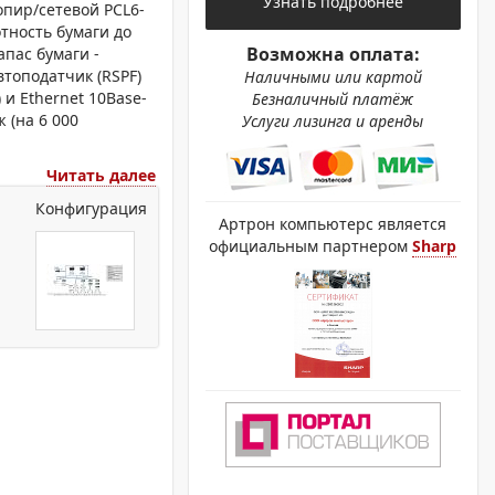
Узнать подробнее
ОХРОМНЫЕ ПРИНТЕРЫ
опир/сетевой PCL6-
отность бумаги до
Возможна оплата:
апас бумаги -
втоподатчик (RSPF)
Наличными или картой
 и Ethernet 10Base-
Безналичный платёж
ж (на 6 000
Услуги лизинга и аренды
Читать далее
Конфигурация
Артрон компьютерс является
официальным партнером
Sharp