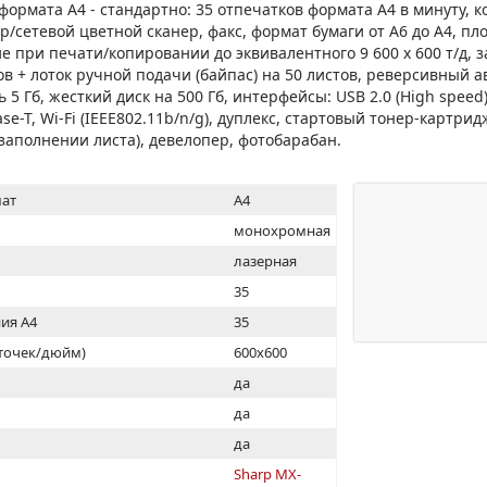
МОН
рмата A4 - стандартно: 35 отпечатков формата A4 в минуту, к
р/сетевой цветной сканер, факс, формат бумаги от A6 до A4, пл
е при печати/копировании до эквивалентного 9 600 x 600 т/д, з
ов + лоток ручной подачи (байпас) на 50 листов, реверсивный а
ь 5 Гб, жесткий диск на 500 Гб, интерфейсы: USB 2.0 (High speed)
se-T, Wi-Fi (IEEE802.11b/n/g), дуплекс, стартовый тонер-картрид
заполнении листа), девелопер, фотобарабан.
ат
A4
монохромная
лазерная
35
ия А4
35
(точек/дюйм)
600x600
ь
да
да
да
Sharp MX-