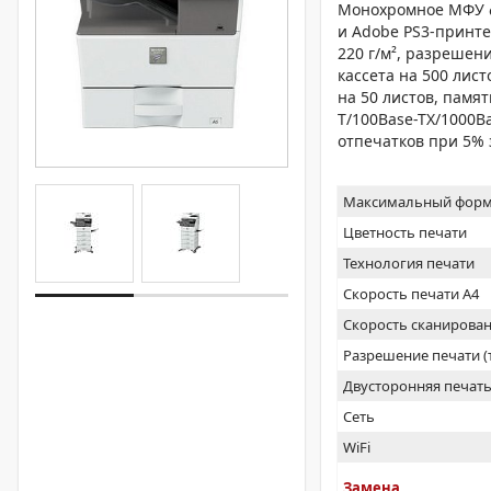
Монохромное МФУ фо
и Adobe PS3-принте
220 г/м², разрешени
кассета на 500 лист
на 50 листов, памят
T/100Base-TX/1000Ba
отпечатков при 5% 
Максимальный форм
Цветность печати
Технология печати
Скорость печати А4
Скорость сканирован
Разрешение печати 
Двусторонняя печат
Сеть
WiFi
Замена