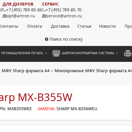
ДЛЯ ДИЛЕРОВ
СЕРВИС
80
+7 (495) 789-85-86
+7 (495) 789-85-70
opt@artron.ru
service@artron.ru
Контакты
Оплата
Доставка
Статьи
Новости
Про
Поиск по списку
ПРОМЫШЛЕННАЯ ПЕЧАТЬ
ШИРОКОФОРМАТНЫЕ СИСТЕМЫ
НОЦВЕТНЫЕ СИСТЕМЫ
ШИРОКОФОРМАТНЫЕ ПРИНТЕРЫ
А3 
МФУ Sharp формата А4
Монохромные МФУ Sharp формата А
ОХРОМНЫЕ СИСТЕМЫ
ИНЖЕНЕРНЫЕ СИСТЕМЫ
А4 
ЛИКАТОРЫ
А3 
arp MX-B355W
А4 
PN: MXB355WEE
ЗАМЕНА:
SHARP MX-B356WEU
ПРИ
ЦВЕ