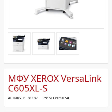
МФУ XEROX VersaLink
C605XL-S
АРТИКУЛ: 81187
PN: VLC605XLS#