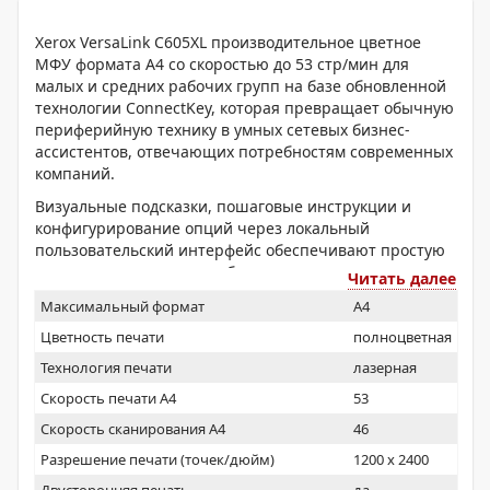
Xerox VersaLink C605XL производительное цветное
МФУ формата А4 со скоростью до 53 стр/мин для
малых и средних рабочих групп на базе обновленной
технологии ConnectKey, которая превращает обычную
периферийную технику в умных сетевых бизнес-
ассистентов, отвечающих потребностям современных
компаний.
Визуальные подсказки, пошаговые инструкции и
конфигурирование опций через локальный
пользовательский интерфейс обеспечивают простую
и легкую эксплуатацию оборудования.
Читать далее
Эта комплектация аппарата оснащена
Максимальный формат
A4
сортировщиком
Цветность печати
полноцветная
Технология печати
лазерная
Скорость печати А4
53
Скорость сканирования А4
46
Разрешение печати (точек/дюйм)
1200 x 2400