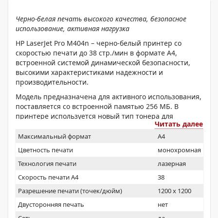
Черно-белая печать высокого качества, безопасное
использование, активная нагрузка
HP LaserJet Pro M404n – черно-белый принтер со
скоростью печати до 38 стр./мин в формате А4,
встроенной системой динамической безопасности,
высокими характеристиками надежности и
производительности.
Модель предназначена для активного использования,
поставляется со встроенной памятью 256 МБ. В
принтере используется новый тип тонера для
Читать далее
увеличения объемов печати, фирменные картриджи с
функцией автоматического удаления защитной ленты.
Максимальный формат
A4
Цветность печати
монохромная
Технология печати
лазерная
Скорость печати А4
38
Разрешение печати (точек/дюйм)
1200 x 1200
Двусторонняя печать
нет