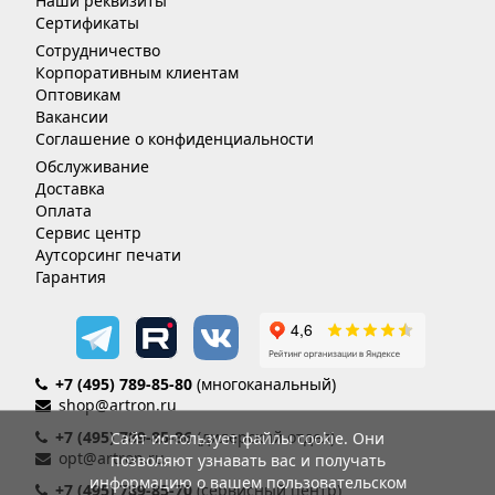
Наши реквизиты
Сертификаты
Сотрудничество
Корпоративным клиентам
Оптовикам
Вакансии
Соглашение о конфиденциальности
Обслуживание
Доставка
Оплата
Сервис центр
Аутсорсинг печати
Гарантия
+7 (495) 789-85-80
(многоканальный)
shop@artron.ru
+7 (495) 789-85-86
(дилерский отдел)
Сайт использует файлы cookie. Они
opt@artron.ru
позволяют узнавать вас и получать
информацию о вашем пользовательском
+7 (495) 789-85-70
(сервисный центр)