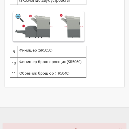
(SK5040) [до двух устройств]
Финишер (SR5050)
9
Финишер-брошюровщик (SR5060)
10
11
Обрезчик брошюр (TR5040)