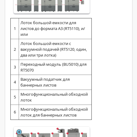
Лоток большой емкости для
1
листов до формата А3 (RT5110), и/
или
Лоток большой емкости с
2
вакуумной подачей (RT5120, один,
два или три лотка)
Переходный модуль (BU5010) для
3
RT5070
Вакуумный податчик для
4
баннерных листов
Многофункциональный обходной
5
лоток
Многофункциональный обходной
6
лоток для баннерных листов