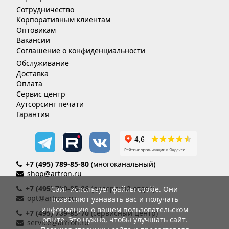
Сотрудничество
Корпоративным клиентам
Оптовикам
Вакансии
Соглашение о конфиденциальности
Обслуживание
Доставка
Оплата
Сервис центр
Аутсорсинг печати
Гарантия
+7 (495) 789-85-80
(многоканальный)
shop@artron.ru
+7 (495) 789-85-86
(дилерский отдел)
Сайт использует файлы cookie. Они
opt@artron.ru
позволяют узнавать вас и получать
информацию о вашем пользовательском
+7 (495) 789-85-70
(сервисный центр)
опыте. Это нужно, чтобы улучшать сайт.
service@artron.ru