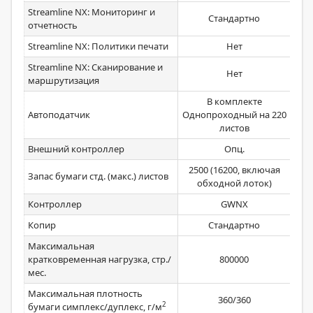
Streamline NX: Мониторинг и
Стандартно
отчетность
Streamline NX: Политики печати
Нет
Streamline NX: Сканирование и
Нет
маршрутизация
В комплекте
Автоподатчик
Однопроходный на 220
листов
Внешний контроллер
Опц.
2500 (16200, включая
Запас бумаги стд. (макс.) листов
обходной лоток)
Контроллер
GWNX
Копир
Стандартно
Максимальная
кратковременная нагрузка, стр./
800000
мес.
Максимальная плотность
360/360
2
бумаги симплекс/дуплекс, г/м