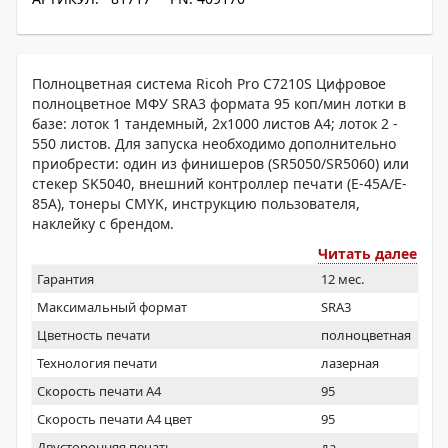
Полноцветная система Ricoh Pro C7210S Цифровое
полноцветное МФУ SRA3 формата 95 коп/мин лотки в
базе: лоток 1 тандемный, 2x1000 листов А4; лоток 2 -
550 листов. Для запуска необходимо дополнительно
приобрести: один из финишеров (SR5050/SR5060) или
стекер SK5040, внешний контроллер печати (E-45А/E-
85А), тонеры CMYK, инструкцию пользователя,
наклейку с брендом.
Читать далее
Гарантия
12 мес.
Максимальный формат
SRA3
Цветность печати
полноцветная
Технология печати
лазерная
Скорость печати А4
95
Скорость печати А4 цвет
95
Двусторонняя печать
да