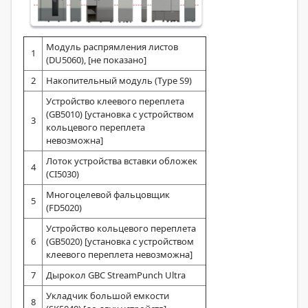
Модуль распрямления листов
1
(DU5060), [не показано]
2
Накопительный модуль (Type S9)
Устройство клеевого переплета
(GB5010) [установка с устройством
3
кольцевого переплета
невозможна]
Лоток устройства вставки обложек
4
(CI5030)
Многоцелевой фальцовщик
5
(FD5020)
Устройство кольцевого переплета
6
(GB5020) [установка с устройством
клеевого переплета невозможна]
7
Дырокол GBC StreamPunch Ultra
Укладчик большой емкости
8