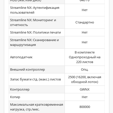
HDD (жесткий диск)
640 Гб
Streamline NX: Аутентификация
Нет
пользователей
Streamline NX: Мониторинг и
Стандартно
отчетность
Streamline NX: Политики печати
Нет
Streamline NX: Сканирование и
Нет
маршрутизация
В комплекте
Автоподатчик
Однопроходный на
220 листов
Внешний контроллер
Опц.
2500 (16200, включая
Запас бумаги стд. (макс.) листов
обходной лоток)
Контроллер
GWNX
Копир
Нет
Максимальная кратковременная
800000
нагрузка, стр./мес.