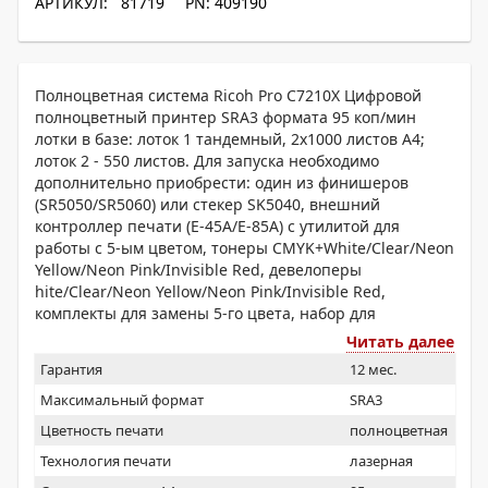
АРТИКУЛ: 81719
PN: 409190
Полноцветная система Ricoh Pro C7210X Цифровой
полноцветный принтер SRA3 формата 95 коп/мин
лотки в базе: лоток 1 тандемный, 2x1000 листов А4;
лоток 2 - 550 листов. Для запуска необходимо
дополнительно приобрести: один из финишеров
(SR5050/SR5060) или стекер SK5040, внешний
контроллер печати (E-45А/E-85А) с утилитой для
работы с 5-ым цветом, тонеры CMYK+White/Clear/Neon
Yellow/Neon Pink/Invisible Red, девелоперы
hite/Clear/Neon Yellow/Neon Pink/Invisible Red,
комплекты для замены 5-го цвета, набор для
переключения тонера, инструкцию пользователя,
Читать далее
наклейку с брендом.
Гарантия
12 мес.
Максимальный формат
SRA3
Цветность печати
полноцветная
Технология печати
лазерная