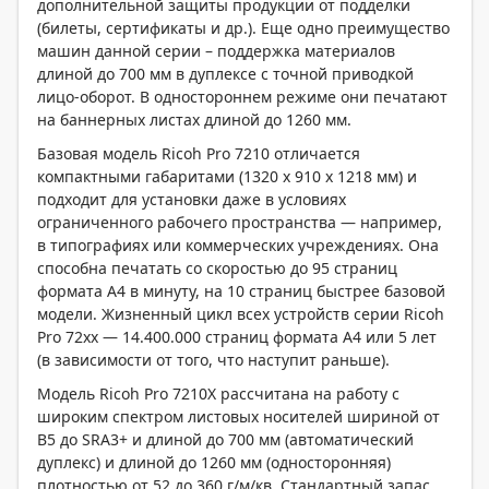
дополнительной защиты продукции от подделки
(билеты, сертификаты и др.). Еще одно преимущество
машин данной серии – поддержка материалов
длиной до 700 мм в дуплексе с точной приводкой
лицо-оборот. В одностороннем режиме они печатают
на баннерных листах длиной до 1260 мм.
Базовая модель Ricoh Pro 7210 отличается
компактными габаритами (1320 x 910 x 1218 мм) и
подходит для установки даже в условиях
ограниченного рабочего пространства — например,
в типографиях или коммерческих учреждениях. Она
способна печатать со скоростью до 95 страниц
формата А4 в минуту, на 10 страниц быстрее базовой
модели. Жизненный цикл всех устройств серии Ricoh
Pro 72хх — 14.400.000 страниц формата А4 или 5 лет
(в зависимости от того, что наступит раньше).
Модель Ricoh Pro 7210Х рассчитана на работу с
широким спектром листовых носителей шириной от
В5 до SRA3+ и длиной до 700 мм (автоматический
дуплекс) и длиной до 1260 мм (односторонняя)
плотностью от 52 до 360 г/м/кв. Стандартный запас