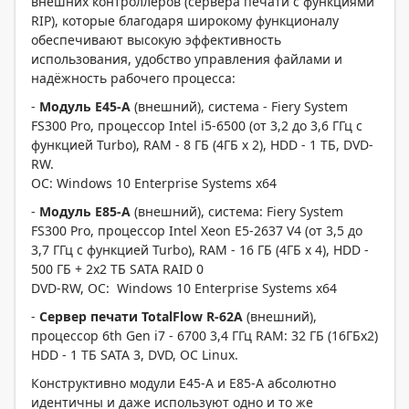
внешних контроллеров (сервера печати с функциями
RIP), которые благодаря широкому функционалу
обеспечивают высокую эффективность
использования, удобство управления файлами и
надёжность рабочего процесса:
-
Модуль E45-A
(внешний), система - Fiery System
FS300 Pro, процессор Intel i5-6500 (от 3,2 до 3,6 ГГц с
функцией Turbo), RAM - 8 ГБ (4ГБ x 2), HDD - 1 ТБ, DVD-
RW.
ОС: Windows 10 Enterprise Systems x64
-
Модуль
E
85-
A
(внешний), система: Fiery System
FS300 Pro, процессор Intel Xeon E5-2637 V4 (от 3,5 до
3,7 ГГц с функцией Turbo), RAM - 16 ГБ (4ГБ x 4), HDD -
500 ГБ + 2x2 ТБ SATA RAID 0
DVD-RW, ОС: Windows 10 Enterprise Systems x64
-
Сервер
печати
TotalFlow R-62A
(внешний),
процессор 6th Gen i7 - 6700 3,4 ГГц RAM: 32 ГБ (16ГБx2)
HDD - 1 ТБ SATA 3, DVD, ОС Linux.
Конструктивно модули E45-A и E85-A абсолютно
идентичны и даже используют одно и то же