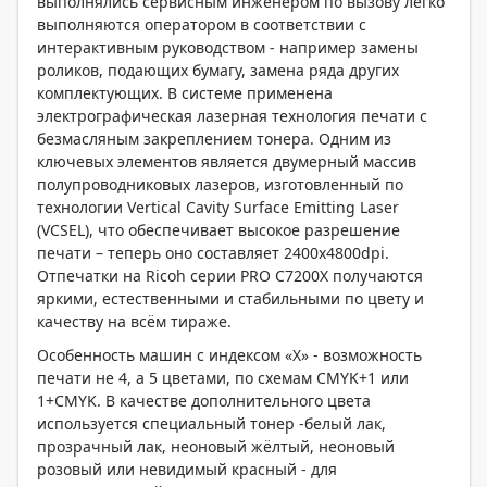
выполнялись сервисным инженером по вызову легко
выполняются оператором в соответствии с
интерактивным руководством - например замены
роликов, подающих бумагу, замена ряда других
комплектующих. В системе применена
электрографическая лазерная технология печати с
безмасляным закреплением тонера. Одним из
ключевых элементов является двумерный массив
полупроводниковых лазеров, изготовленный по
технологии Vertical Cavity Surface Emitting Laser
(VCSEL), что обеспечивает высокое разрешение
печати – теперь оно составляет 2400х4800dpi.
Отпечатки на Ricoh серии PRO C7200X получаются
яркими, естественными и стабильными по цвету и
качеству на всём тираже.
Особенность машин с индексом «Х» - возможность
печати не 4, а 5 цветами, по схемам CMYK+1 или
1+CMYK. В качестве дополнительного цвета
используется специальный тонер -белый лак,
прозрачный лак, неоновый жёлтый, неоновый
розовый или невидимый красный - для