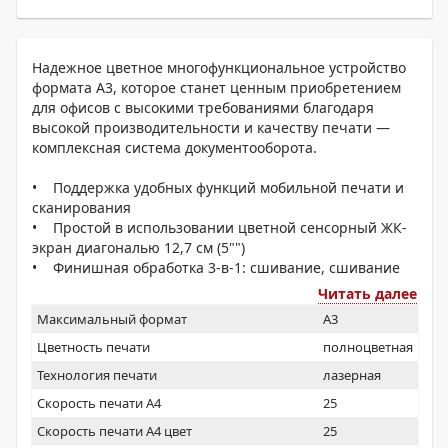
Надежное цветное многофункциональное устройство
формата A3, которое станет ценным приобретением
для офисов с высокими требованиями благодаря
высокой производительности и качеству печати —
комплексная система документооборота.
• Поддержка удобных функций мобильной печати и
сканирования
• Простой в использовании цветной сенсорный ЖК-
экран диагональю 12,7 см (5"")
• Финишная обработка 3-в-1: сшивание, сшивание
по запросу и экосшивание
Читать далее
• Обслуживание с функциями удаленного
Максимальный формат
A3
управления
Цветность печати
полноцветная
Технология печати
лазерная
Скорость печати А4
25
Скорость печати А4 цвет
25