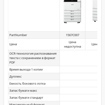
PartNumber
1567C007
1567
Цена
Цена
Цена нед
недоступна
OCR-технология распознавания
текста с сохранением в формат
Ст
PDF
Время выхода 1 копии
5,
Дуплекс
Ст
Емкость бокового лотка
Запас бумаги макс
Запас бумаги стандарт
Максимальный формат