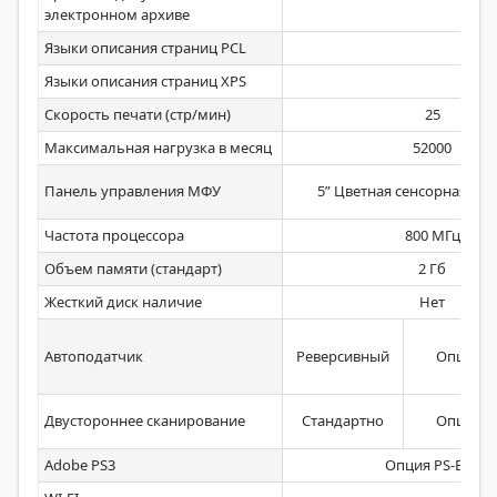
Ст
электронном архиве
Языки описания страниц PCL
Ст
Языки описания страниц XPS
Ст
Скорость печати (стр/мин)
25
Максимальная нагрузка в месяц
52000
Панель управления МФУ
5” Цветная сенсорная ЖК
Частота процессора
800 МГц
Объем памяти (стандарт)
2 Гб
Жесткий диск наличие
Нет
Автоподатчик
Реверсивный
Опция D
Двустороннее сканирование
Стандартно
Опция D
Adobe PS3
Опция PS-BK1