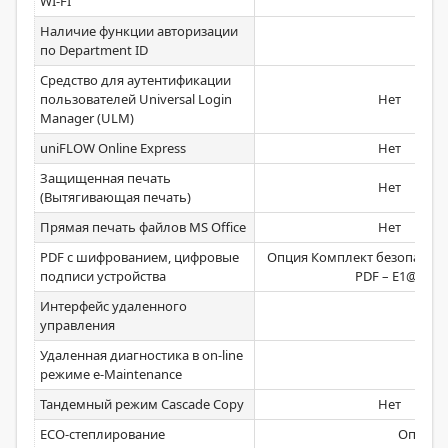
WI-FI
Ст
Наличие функции авторизации
Ст
по Department ID
Средство для аутентификации
пользователей Universal Login
Нет
Manager (ULM)
uniFLOW Online Express
Нет
Защищенная печать
Нет
(Вытягивающая печать)
Прямая печать файлов MS Office
Нет
PDF с шифрованием, цифровые
Опция Комплект безопасной
подписи устройства
PDF – E1@E
Интерфейс удаленного
Ст
управления
Удаленная диагностика в on-line
Ст
режиме e-Maintenance
Тандемный режим Cascade Copy
Нет
ECO-степлирование
Опция In