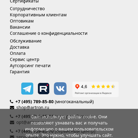
Сертификаты
Сотрудничество
Корпоративным клиентам
Оптовикам
Вакансии
Соглашение о конфиденциальности
Обслуживание
Доставка
Оплата
Сервис центр
Аутсорсинг печати
Гарантия
+7 (495) 789-85-80
(многоканальный)
shop@artron.ru
+7 (495) 789-85-86
(дилерский отдел)
Сайт использует файлы cookie. Они
opt@artron.ru
позволяют узнавать вас и получать
информацию о вашем пользовательском
+7 (495) 789-85-70
(сервисный центр)
опыте. Это нужно, чтобы улучшать сайт.
service@artron.ru