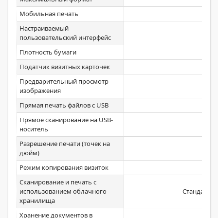
Мобильная печать
Ст
Настраиваемый
Ст
пользовательский интерфейс
Плотность бумаги
52
Податчик визитных карточек
Предварительный просмотр
Ст
изображения
Прямая печать файлов с USB
Ст
Прямое сканирование на USB-
Ст
носитель
Разрешение печати (точек на
1
дюйм)
Режим копирования визиток
Сканирование и печать с
использованием облачного
Стандартно 
хранилища
Хранение документов в