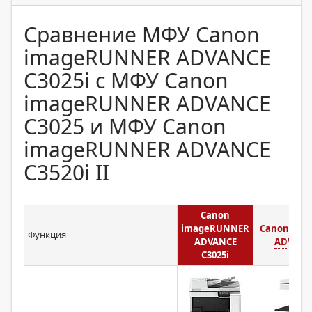
Сравнение МФУ Canon
imageRUNNER ADVANCE
C3025i с МФУ Canon
imageRUNNER ADVANCE
C3025 и МФУ Canon
imageRUNNER ADVANCE
C3520i II
Canon
imageRUNNER
Canon im
Функция
ADVANCE
ADVANCE
C3025i