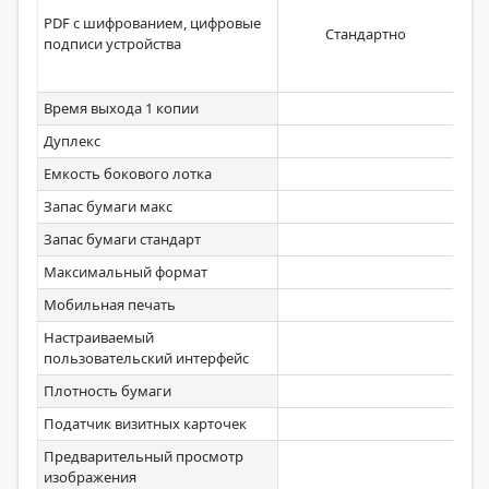
К
PDF с шифрованием, цифровые
Стандартно
бе
подписи устройства
рас
Время выхода 1 копии
5,
Дуплекс
Ст
Емкость бокового лотка
Запас бумаги макс
Запас бумаги стандарт
Максимальный формат
Мобильная печать
Ст
Настраиваемый
Ст
пользовательский интерфейс
Плотность бумаги
52
Податчик визитных карточек
Предварительный просмотр
Ст
изображения