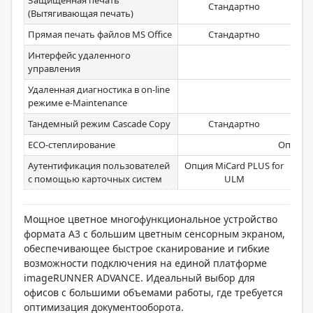
Защищенная печать
Стандартно
(Вытягивающая печать)
Прямая печать файлов MS Office
Стандартно
Интерфейс удаленного
Ст
управления
Удаленная диагностика в on-line
Ст
режиме e-Maintenance
Тандемный режим Cascade Copy
Стандартно
ECO-степлирование
Опция In
Аутентификация пользователей
Опция MiCard PLUS for
Оп
с помощью карточных систем
ULM
Car
Мощное цветное многофункциональное устройство
формата A3 с большим цветным сенсорным экраном,
обеспечивающее быстрое сканирование и гибкие
возможности подключения на единой платформе
imageRUNNER ADVANCE. Идеальный выбор для
офисов с большими объемами работы, где требуется
оптимизация документооборота.