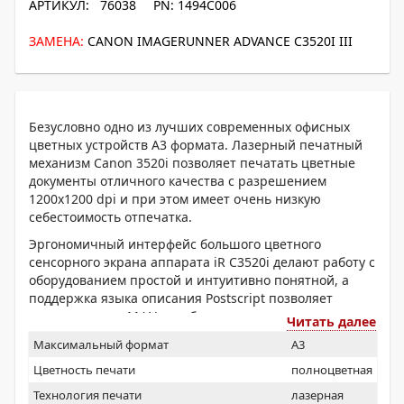
АРТИКУЛ: 76038
PN: 1494C006
ЗАМЕНА:
CANON IMAGERUNNER ADVANCE C3520I III
Безусловно одно из лучших современных офисных
цветных устройств А3 формата. Лазерный печатный
механизм Canon 3520i позволяет печатать цветные
документы отличного качества с разрешением
1200x1200 dpi и при этом имеет очень низкую
себестоимость отпечатка.
Эргономичный интерфейс большого цветного
сенсорного экрана аппарата iR C3520i делают работу с
оборудованием простой и интуитивно понятной, а
поддержка языка описания Postscript позволяет
интегрировать МФУ в любую пользовательскую среду.
Читать далее
Многофункциональное устройство Canon
Максимальный формат
A3
imageRUNNER ADVANCE C3520i - идеальное
оборудование для небольших и средних рабочих
Цветность печати
полноцветная
групп для печати документации, схем и презентаций
Технология печати
лазерная