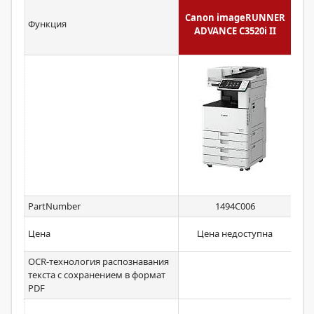
Canon imageRUNNER
ima
Функция
ADVANCE C3520i II
PartNumber
1494C006
Цена
Цена недоступна
н
OCR-технология распознавания
текста с сохранением в формат
Ст
PDF