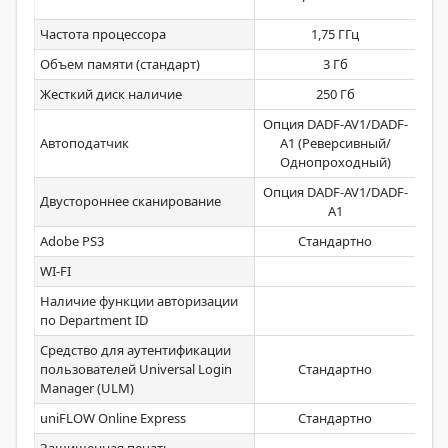
Частота процессора
1,75 ГГц
Объем памяти (стандарт)
3 Гб
Жесткий диск наличие
250 Гб
Опция DADF-AV1/DADF-
Автоподатчик
A1 (Реверсивный/
Ре
Однопроходный)
Опция DADF-AV1/DADF-
Двустороннее сканирование
Ст
A1
Adobe PS3
Стандартно
Оп
WI-FI
Ст
Наличие функции авторизации
Ст
по Department ID
Средство для аутентификации
пользователей Universal Login
Стандартно
Manager (ULM)
uniFLOW Online Express
Стандартно