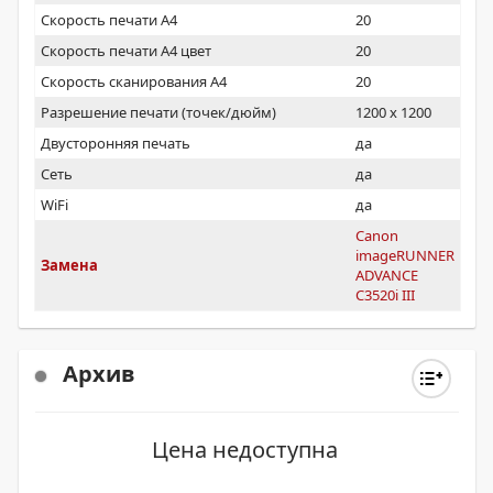
в монохромном и полноцветном режимах.
Скорость печати А4
20
Скорость печати А4 цвет
20
Скорость сканирования А4
20
Разрешение печати (точек/дюйм)
1200 x 1200
Двусторонняя печать
да
Сеть
да
WiFi
да
Canon
imageRUNNER
Замена
ADVANCE
C3520i III
Архив
Цена недоступна