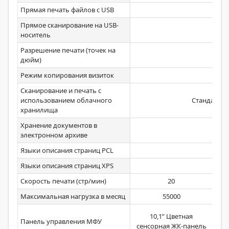
Прямая печать файлов с USB
Ст
Прямое сканирование на USB-
Ст
носитель
Разрешение печати (точек на
1
дюйм)
Режим копирования визиток
Сканирование и печать с
использованием облачного
Стандартно 
хранилища
Хранение документов в
Ст
электронном архиве
Языки описания страниц PCL
Ст
Языки описания страниц XPS
Ст
Скорость печати (стр/мин)
20
Максимальная нагрузка в месяц
55000
5
10,1” Цветная
Панель управления МФУ
сен
сенсорная ЖК-панель