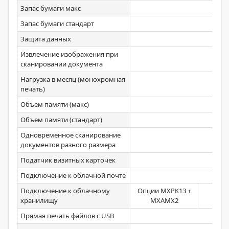
Запас бумаги макс
6
Запас бумаги стандарт
Защита данных
Стан
Извлечение изображения при
Стан
сканировании документа
Нагрузка в месяц (монохромная
14
печать)
Объем памяти (макс)
5
Объем памяти (стандарт)
5
Одновременное сканирование
Стан
документов разного размера
Податчик визитных карточек
Подключение к облачной почте
Стан
Подключение к облачному
Опции MXPK13 +
хранилищу
MXAMX2
Прямая печать файлов с USB
Стан