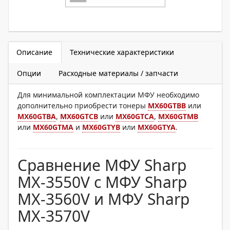
Описание
Технические характеристики
Опции
Расходные материалы / запчасти
Для минимальной комплектации МФУ необходимо
дополнительно приобрести тонеры
MX60GTBB
или
MX60GTBA
,
MX60GTCB
или
MX60GTCA
,
MX60GTMB
или
MX60GTMA
и
MX60GTYB
или
MX60GTYA
.
Сравнение МФУ Sharp
MX-3550V с МФУ Sharp
MX-3560V и МФУ Sharp
MX-3570V