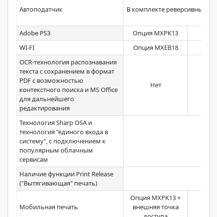
Автоподатчик
В комплекте реверсивный на 
Adobe PS3
Опция MXPK13
WI-FI
Опция MXEB18
OCR-технология распознавания
текста с сохранением в формат
PDF с возможностью
Нет
контекстного поиска и MS Office
для дальнейшего
редактирования
Технология Sharp OSA и
технология "единого входа в
систему", с подключением к
Верс
популярным облачным
сервисам
Наличие функции Print Release
Стан
("Вытягивающая" печать)
Опция MXPK13 +
Мобильная печать
внешняя точка
доступа