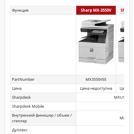
Функция
Sharp MX-3550V
Sharp 
PartNumber
MX3550VEE
MX3
Цена
Цена недоступна
Цена н
Sharpdesk
MXUSX1/X5
Sharpdesk Mobile
Стан
Внутренний финишер / объем /
MXFN27
степлер
Дуплекс
Стан