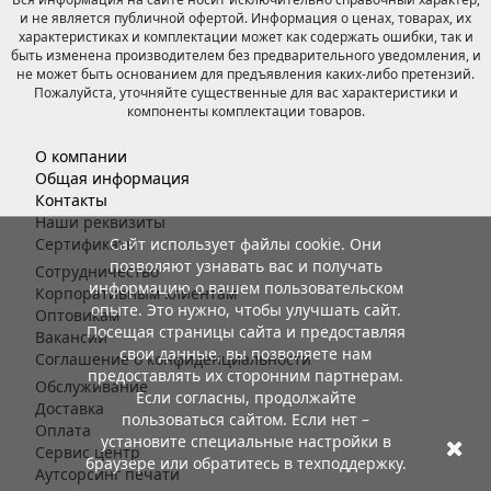
и не является публичной офертой. Информация о ценах, товарах, их
характеристиках и комплектации может как содержать ошибки, так и
быть изменена производителем без предварительного уведомления, и
не может быть основанием для предъявления каких-либо претензий.
Пожалуйста, уточняйте существенные для вас характеристики и
компоненты комплектации товаров.
О компании
Общая информация
Контакты
Наши реквизиты
Сайт использует файлы cookie. Они
Сертификаты
позволяют узнавать вас и получать
Сотрудничество
информацию о вашем пользовательском
Корпоративным клиентам
опыте. Это нужно, чтобы улучшать сайт.
Оптовикам
Посещая страницы сайта и предоставляя
Вакансии
свои данные, вы позволяете нам
Соглашение о конфиденциальности
предоставлять их сторонним партнерам.
Обслуживание
Если согласны, продолжайте
Доставка
пользоваться сайтом. Если нет –
Оплата
установите специальные настройки в
Сервис центр
браузере или обратитесь в техподдержку.
Аутсорсинг печати