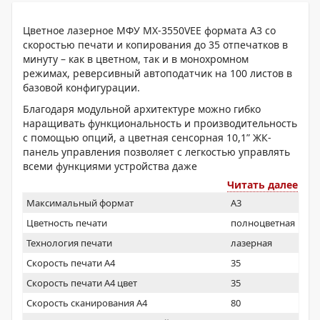
Цветное лазерное МФУ MX-3550VEE формата А3 со
скоростью печати и копирования до 35 отпечатков в
минуту – как в цветном, так и в монохромном
режимах, реверсивный автоподатчик на 100 листов в
базовой конфигурации.
Благодаря модульной архитектуре можно гибко
наращивать функциональность и производительность
с помощью опций, а цветная сенсорная 10,1” ЖК-
панель управления позволяет с легкостью управлять
всеми функциями устройства даже
неподготовленному пользователю.
Читать далее
Минимальное время прогрева, низкое
Максимальный формат
A3
энергопотребление, автоматическое извлечение
Цветность печати
полноцветная
тонер-картриджей только после его полного
Технология печати
лазерная
расходования - всё это слагающие снижения общих
эксплуатационных расходов.
Скорость печати А4
35
Скорость печати А4 цвет
35
Скорость сканирования А4
80