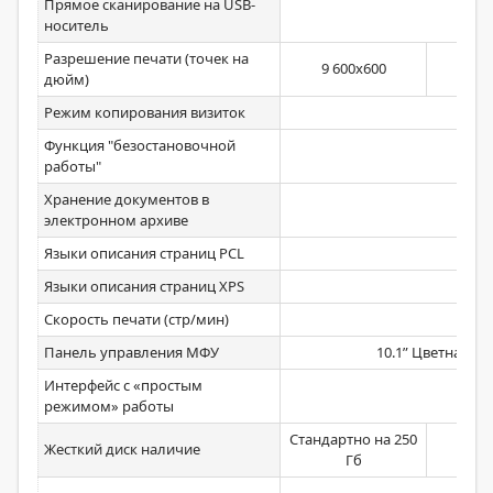
Прямое сканирование на USB-
Стан
носитель
Разрешение печати (точек на
9 600х600
дюйм)
Режим копирования визиток
Функция "безостановочной
работы"
Хранение документов в
Стан
электронном архиве
Языки описания страниц PCL
Стан
Языки описания страниц XPS
Скорость печати (стр/мин)
Панель управления МФУ
10.1” Цветная с
Интерфейс с «простым
режимом» работы
Стандартно на 250
Жесткий диск наличие
Гб