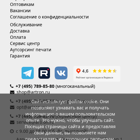
Оптовикам
Вакансии
Соглашение о конфиденциальности
Обслуживание
Доставка
Оплата
Сервис центр
Аутсорсинг печати
Гарантия
+7 (495) 789-85-80
(многоканальный)
shop@artron.ru
+7 (495) 789-85-86
(дилерский отдел)
Сайт использует файлы cookie. Они
opt@artron.ru
позволяют узнавать вас и получать
информацию о вашем пользовательском
+7 (495) 789-85-70
(сервисный центр)
опыте. Это нужно, чтобы улучшать сайт.
service@artron.ru
Посещая страницы сайта и предоставляя
с 9.00 до 18.00 (Сб.-Вс. выходной)
свои данные, вы позволяете нам
предоставлять их сторонним партнерам.
Адрес: г. Москва, ул. Воронцовская, д. 35Б корп.1