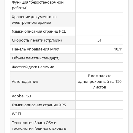
Функция "безостановочной
работы"
Хранение документов в
электронном архиве
Языки описания страниц PCL
Скорость печати (стр/мин)
51
Панель управления МФУ
10.1” Цве
Объем памяти (стандарт)
Жесткий диск наличие
С
В комплекте
Автоподатчик
однопроходный на 150
ре
листов
Adobe PS3
Языки описания страниц XPS
WI-FI
Технология Sharp OSA и
технология "единого входа в