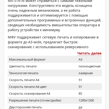
MX-5141N может справиться с самыми тяжелыми
нагрузками. Конструктивно эта модель оснащена
очень надежным механизмом, а ее работа
поддерживается и оптимизируется с помощью
дополнительных программных и встроенных функций,
сводящих необходимость вмешательства оператора в
работу устройства к минимуму.
МФУ поддерживает сетевую печать и копирование в
формате до A3-wide, предлагает быстрое
сканирование с использованием реверсивного
однопроходного податчика документов, печатает
Читать далее
изображения с великолепным качеством и
Максимальный формат
A3
цветопередачей, хранит документы и обеспечивает
их безопасность.
Цветность печати
полноцветная
Технология печати
лазерная
Скорость печати А4
51
Скорость печати А4 цвет
51
Скорость сканирования А4
85
Разрешение печати (точек/дюйм)
1200x1200
Двусторонняя печать
да