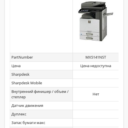
PartNumber
MX5141NST
Цена
Цена недоступна
Sharpdesk
MXU
Sharpdesk Mobile
Внутренний финишер / объем /
Нет
степлер
Датчик движения
Дуплекс
Запас бумаги макс