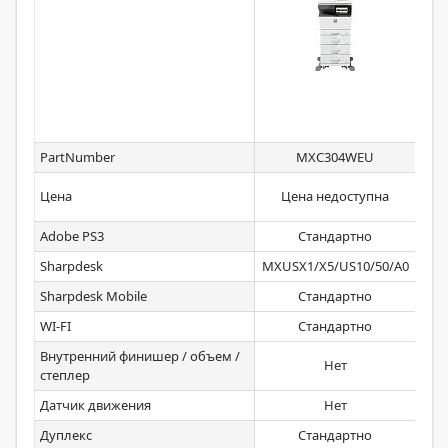
PartNumber
MXC304WEU
Цена
Цена недоступна
Це
Adobe PS3
Стандартно
Sharpdesk
MXUSX1/X5/US10/50/A0
Sharpdesk Mobile
Стандартно
WI-FI
Стандартно
Внутренний финишер / объем /
Нет
степлер
Датчик движения
Нет
Дуплекс
Стандартно