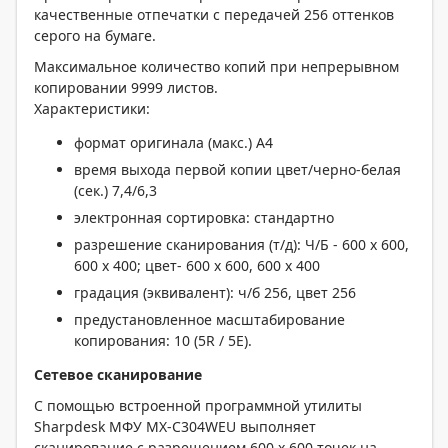
качественные отпечатки с передачей 256 оттенков
серого на бумаге.
Максимальное количество копий при непрерывном
копировании 9999 листов.
Характеристики:
формат оригинала (макс.) A4
время выхода первой копии цвет/черно-белая
(сек.) 7,4/6,3
электронная сортировка: стандартно
разрешение сканирования (т/д): Ч/Б - 600 x 600,
600 x 400; цвет- 600 x 600, 600 x 400
градация (эквивалент): ч/б 256, цвет 256
предустановленное масштабирование
копирования: 10 (5R / 5E).
Сетевое сканирование
С помощью встроенной программной утилиты
Sharpdesk МФУ MX-C304WEU выполняет
сканирование с разрешением 600 x 600 точек на