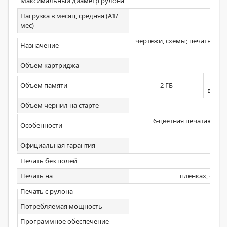
Максимальный диаметр рулона
Нагрузка в месяц, средняя (А1/
мес)
чертежи, схемы; печать на х
Назначение
Объем картриджа
2
Объем памяти
2 ГБ
вирту
Объем чернил на старте
6-цветная печатающая 
Особенности
Официальная гарантия
Печать без полей
Печать на
пленках, фото
Печать с рулона
Потребляемая мощность
Программное обеспечение