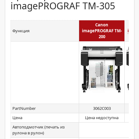
imagePROGRAF TM-305
Canon
Функция
imagePROGRAF TM-
imag
200
PartNumber
3062C003
Цена
Цена недоступна
Цен
Автоподмотчик (печать из
рулона в рулон)