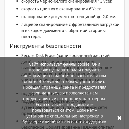
скорость черно-белого сканирования 13"/сек
скорость цветного сканирования 6"/сек
сканирование документов толщиной до 2,0 мм.
лицевое сканирование с фронтальной загрузкой
и выходом документа с обратной стороны
плоттера.
Инструменты безопасности
Secure Disk Erase (зашифрованный жесткий
диск) — метод очистки, при котором
Сайт использует файлы cookie. Они
выполняется перезапись данных на жестком
позволяют узнавать вас и получать
диске/другом устройстве хранения для
информацию о вашем пользовательском
уничтожения архива без возможности
опыте. Это нужно, чтобы улучшать сайт.
последующего восстановления
Посещая страницы сайта и предоставляя
свои данные, вы позволяете нам
поддержка протоколов IPsec, SSL/TLS
предоставлять их сторонним партнерам.
поддержка стандарта 802.1x для
Если согласны, продолжайте
аутентификации доступа к локальной сети
пользоваться сайтом. Если нет –
предприятия
установите специальные настройки в
поддержка протокола, гарантирующего
браузере или обратитесь в техподдержку.
безопасное форматирование HDD-накопителя