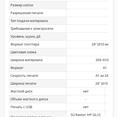
Размер капли
Разрешение печати
Тип подачи материала
Требования к электросети
Уровень шума, дБ
Формат плоттера
24" (610 мм, A1+
Цветовая схема
Ширина материала
203–610 мм
Формат
A1
Скорость печати
A1 за 24 сек
Ширина печати
24" (610 мм)
Жесткий диск
нет
Объем жесткого диска
-
Печать с USB
нет
SG Raster; HP-GL/2;
SG Ra