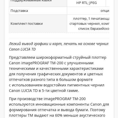
Поддерживаемые языки
HP RTL; JPEG
HP R
Подставка
опция
плоттер, 1 печатающая го
Комплект поставки
стартовых чернил, компакт-ди
список Евразийского э
Легкий вывод графики и карт, печать на основе чернил
Canon LUCIA TD
Представляем широкоформатный струйный плоттер
Canon imagePROGRAF TM-200 с улучшенными
техническими и качественными характеристиками
для получения графических документов и цветных
отпечатков разного типа в большом формате
с использованием водостойких пигментных чернил
Canon LUCIA TD в 5-ти цветной гамме.
При производстве imagePROGRAF TM-200
используются инновационные компоненты Canon для
формирования отпечатка и вывода бумаги. Поэтому
плоттеры TM выдают на 60% меньше акустического