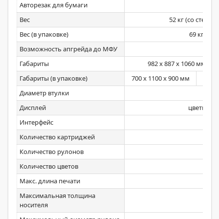
Авторезак для бумаги
Вес
52 кг (со стендо
Вес (в упаковке)
69 кг
Возможность апгрейда до МФУ
Габариты
982 x 887 x 1060 мм (со
Габариты (в упаковке)
700 x 1100 x 900 мм
1152 
Диаметр втулки
Дисплей
цветной с
Интерфейс
Количество картриджей
Количество рулонов
Количество цветов
Макс. длина печати
Максимальная толщина
носителя